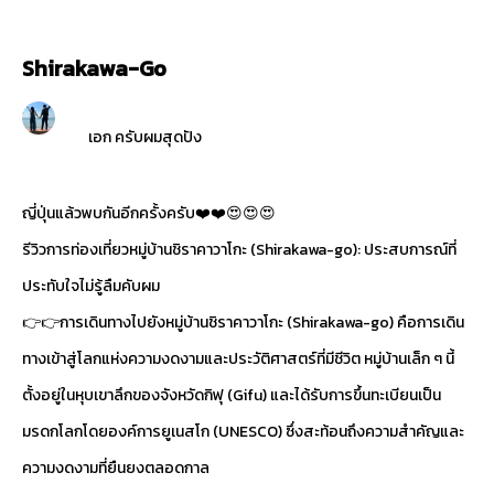
Shirakawa-Go
เอก ครับผมสุดปัง
ญี่ปุ่นแล้วพบกันอีกครั้งครับ❤️❤️😍😍😍
รีวิวการท่องเที่ยวหมู่บ้านชิราคาวาโกะ (Shirakawa-go): ประสบการณ์ที่
ประทับใจไม่รู้ลืมคับผม
👉👉การเดินทางไปยังหมู่บ้านชิราคาวาโกะ (Shirakawa-go) คือการเดิน
ทางเข้าสู่โลกแห่งความงดงามและประวัติศาสตร์ที่มีชีวิต หมู่บ้านเล็ก ๆ นี้
ตั้งอยู่ในหุบเขาลึกของจังหวัดกิฟุ (Gifu) และได้รับการขึ้นทะเบียนเป็น
มรดกโลกโดยองค์การยูเนสโก (UNESCO) ซึ่งสะท้อนถึงความสำคัญและ
ความงดงามที่ยืนยงตลอดกาล