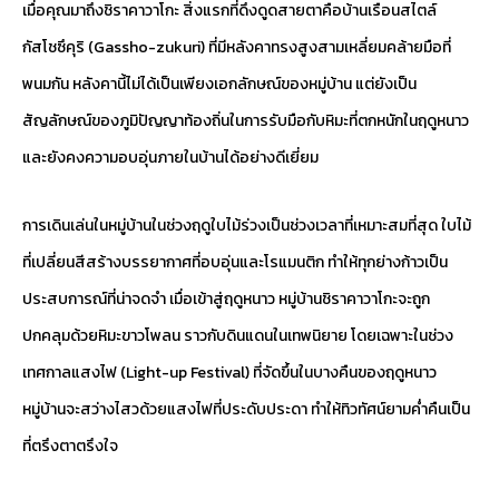
เมื่อคุณมาถึงชิราคาวาโกะ สิ่งแรกที่ดึงดูดสายตาคือบ้านเรือนสไตล์
กัสโชซึคุริ (Gassho-zukuri) ที่มีหลังคาทรงสูงสามเหลี่ยมคล้ายมือที่
พนมกัน หลังคานี้ไม่ได้เป็นเพียงเอกลักษณ์ของหมู่บ้าน แต่ยังเป็น
สัญลักษณ์ของภูมิปัญญาท้องถิ่นในการรับมือกับหิมะที่ตกหนักในฤดูหนาว
และยังคงความอบอุ่นภายในบ้านได้อย่างดีเยี่ยม
การเดินเล่นในหมู่บ้านในช่วงฤดูใบไม้ร่วงเป็นช่วงเวลาที่เหมาะสมที่สุด ใบไม้
ที่เปลี่ยนสีสร้างบรรยากาศที่อบอุ่นและโรแมนติก ทำให้ทุกย่างก้าวเป็น
ประสบการณ์ที่น่าจดจำ เมื่อเข้าสู่ฤดูหนาว หมู่บ้านชิราคาวาโกะจะถูก
ปกคลุมด้วยหิมะขาวโพลน ราวกับดินแดนในเทพนิยาย โดยเฉพาะในช่วง
เทศกาลแสงไฟ (Light-up Festival) ที่จัดขึ้นในบางคืนของฤดูหนาว
หมู่บ้านจะสว่างไสวด้วยแสงไฟที่ประดับประดา ทำให้ทิวทัศน์ยามค่ำคืนเป็น
ที่ตรึงตาตรึงใจ