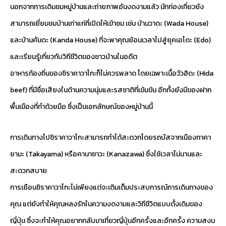
นอกจากการเดินชมหมู่บ้านและถ่ายภาพอันงดงามแล้ว นักท่องเที่ยวยัง
สามารถเยี่ยมชมบ้านเก่าแก่ที่เปิดให้เข้าชม เช่น บ้านวาดะ (Wada House)
และบ้านคันดะ (Kanda House) ที่จะพาคุณย้อนเวลาไปสู่ยุคเอโดะ (Edo)
และเรียนรู้เกี่ยวกับวิถีชีวิตของชาวบ้านในอดีต
อาหารท้องถิ่นของชิราคาวาโกะก็ไม่ควรพลาด โดยเฉพาะเนื้อวัวฮิดะ (Hida
beef) ที่มีชื่อเสียงในด้านความนุ่มและรสชาติที่เข้มข้น อีกทั้งยังมีของฝาก
พื้นเมืองที่ทำด้วยมือ ซึ่งเป็นเอกลักษณ์ของหมู่บ้านนี้
การเดินทางไปชิราคาวาโกะสามารถทำได้สะดวกโดยรถบัสจากเมืองทาคา
ยามะ (Takayama) หรือคานาซาวะ (Kanazawa) ซึ่งใช้เวลาไม่นานและ
สะดวกสบาย
การเยือนชิราคาวาโกะไม่เพียงแต่จะเติมเต็มประสบการณ์การเดินทางของ
คุณ แต่ยังทำให้คุณหลงรักในความงดงามและวิถีชีวิตแบบดั้งเดิมของ
ญี่ปุ่น ซึ่งจะทำให้คุณอยากกลับมาเที่ยวญี่ปุ่นอีกครั้งและอีกครั้ง ความสงบ