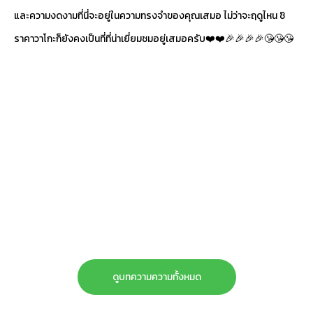
และความงดงามที่นี่จะอยู่ในความทรงจำของคุณเสมอ ไม่ว่าจะฤดูไหน ชิ
ราคาวาโกะก็ยังคงเป็นที่ที่น่าเยี่ยมชมอยู่เสมอครับ❤️❤️🎉🎉🎉🎉😘😘😘
ดูบทความความทั้งหมด