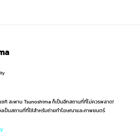
ช้อปปิ้ง
ima
NEW
ity
นะเซกิ สะพาน Tsunoshima ก็เป็นอีกสถานที่ที่ไม่ควรพลาด!
ม จึงเป็นสถานที่ที่ใช้สำหรับถ่ายทำโฆษณาและภาพยนตร์
อาหารเกียวโต ซากุราอิ ปลาทูน่าต้มสไต
สัมผัสความงดงามระดับโลก ปักหมุดเที่ย
อาหารเกียวโต ซากุราอิ ปลาทูน่าต้มสไต
ty
ล์อาริมะ (Hon Maguro Arima Ni)” — ข
 “ภูเขาฮาโกดาเตะ” พร้อมที่พักและจุดเช็
ล์อาริมะ (Hon Maguro Arima Ni)” — ข
งกินญี่ปุ่นรสละมุน เปิดปุ๊บกินได้ เหมาะทั้
กอินห้ามพลาด!
งกินญี่ปุ่นรสละมุน เปิดปุ๊บกินได้ เหมาะทั้
2026.01.28
2026.08.03
2026.01.28