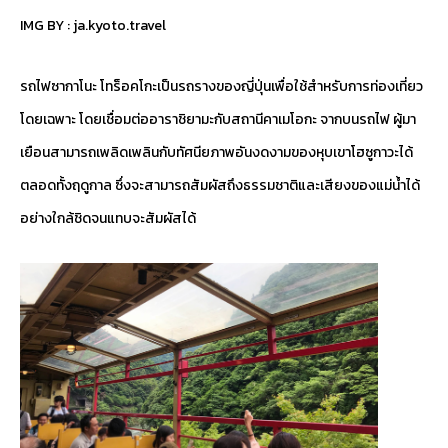
IMG BY :
ja.kyoto.travel
รถไฟซากาโนะ โทร็อคโกะเป็นรถรางของญี่ปุ่นเพื่อใช้สำหรับการท่องเที่ยว
โดยเฉพาะ โดยเชื่อมต่ออาราชิยามะกับสถานีคาเมโอกะ จากบนรถไฟ ผู้มา
เยือนสามารถเพลิดเพลินกับทัศนียภาพอันงดงามของหุบเขาโฮซูกาวะได้
ตลอดทั้งฤดูกาล ซึ่งจะสามารถสัมผัสถึงธรรมชาติและเสียงของแม่น้ำได้
อย่างใกล้ชิดจนแทบจะสัมผัสได้