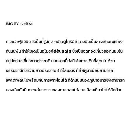
IMG BY :
veltra
ศาลเจ้าฟุชิมิอินาริเป็นที่รู้จักจากประตูโทริอิสีแดงอันเป็นสัญลักษณ์เรียง
กันนับพัน ทำให้เกิดเป็นอุโมงค์สีสันสดใส ซึ่งเป็นจุดท่องเที่ยวยอดนิยมใน
หมู่นักท่องเที่ยวชาวต่างชาติ นอกจากนี้ยังมีเส้นทางเดินที่อุดมไปด้วย
ธรรมชาติที่มีความยาวประมาณ 4 กิโลเมตร ทำให้ผู้มาเยือนสามารถ
เพลิดเพลินไปพร้อมกับการพักผ่อนได้ ที่ด้านบนของภูเขาอินาริยังสามารถ
มองเห็นทัศนียภาพอันงดงามของทางตอนใต้ของเมืองเกียวโตได้อีกด้วย