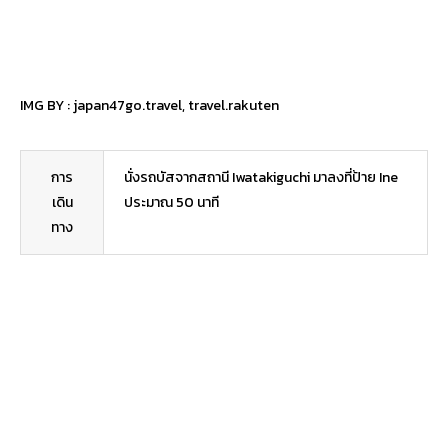
IMG BY :
japan47go.travel
,
travel.rakuten
การ
นั่งรถบัสจากสถานี Iwatakiguchi มาลงที่ป้าย Ine
เดิน
ประมาณ 50 นาที
ทาง