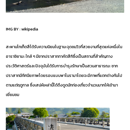
IMG BY :
wikipedia
สะพานโทเก็ตสึได้รับความนิยมในฐานะจุดชมวิวที่สวยงามที่สุดแห่งหนึ่งใน
อาราชิยามะ ใกล้ ๆ มีซากปราสาททาคัตสึกิซึ่งเป็นสถานที่สำคัญทาง
ประวัติศาสตร์และปัจจุบันได้รับการบำรุงรักษาเป็นสวนสาธารณะ ซาก
ปราสาทมีทัศนียภาพโดยรอบแบบพาโนรามาโดยจะมีภาพที่แตกต่างกันไป
ตามแต่ฤดูกาล ซึ่งเสน่ห์เหล่านี้ได้ดึงดูดนักท่องเที่ยวจำนวนมากให้เข้ามา
เยี่ยมชม