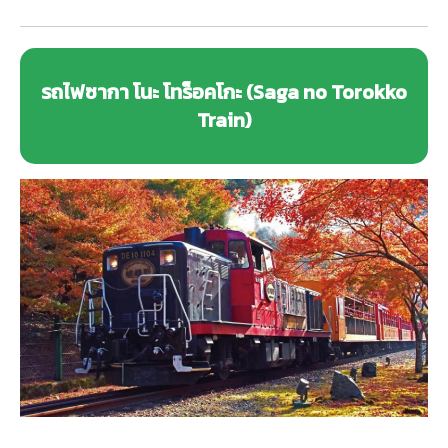
รถไฟซากา โนะ โทร็อคโกะ (Saga no Torokko
Train)