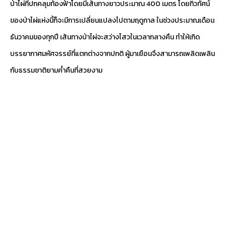
ป่าไผ่ที่ปกคลุมท้องฟ้าโดยมีเส้นทางยาวประมาณ 400 เมตร โดยทิวทัศน์
ของป่าไผ่แห่งนี้ก็จะมีการเปลี่ยนแปลงไปตามฤดูกาล ในช่วงประมาณเดือน
ธันวาคมของทุกปี เส้นทางป่าไผ่จะสว่างไสวในเวลากลางคืน ทำให้เกิด
บรรยากาศมหัศจรรย์ที่แตกต่างจากปกติ ผู้มาเยือนจึงสามารถเพลิดเพลิน
กับธรรมชาติยามค่ำคืนที่สวยงาม