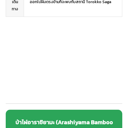
เดิน
ออกไปฝั่งตรงข้ามก็จะพบกับสถานี Torokko Saga
ทาง
ป่าไผ่อาราชิยามะ (Arashiyama Bamboo