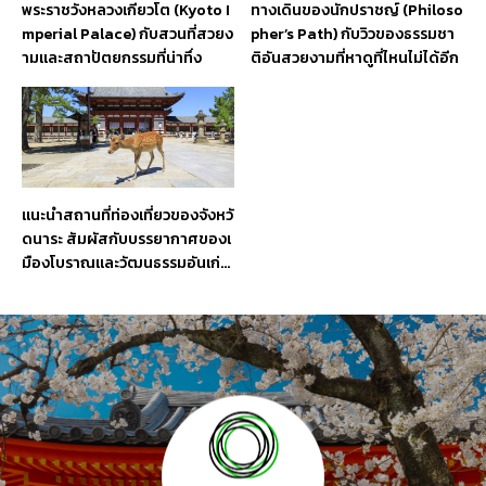
พระราชวังหลวงเกียวโต (Kyoto I
ทางเดินของนักปราชญ์ (Philoso
mperial Palace) กับสวนที่สวยง
pher’s Path) กับวิวของธรรมชา
ามและสถาปัตยกรรมที่น่าทึ่ง
ติอันสวยงามที่หาดูที่ไหนไม่ได้อีก
แนะนำสถานที่ท่องเที่ยวของจังหวั
ดนาระ สัมผัสกับบรรยากาศของเ
มืองโบราณและวัฒนธรรมอันเก่า
แก่