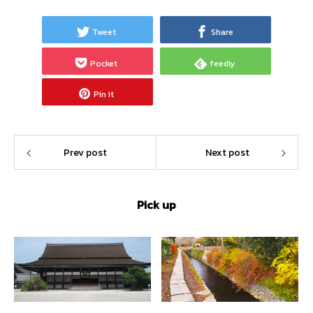
Tweet
Share
Pocket
feedly
Pin it
Prev post
Next post
Pick up