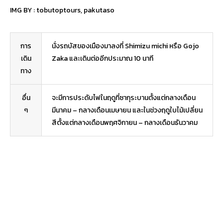
IMG BY :
tobutoptours
,
pakutaso
การ
นั่งรถบัสของเมืองมาลงที่ Shimizu michi หรือ Gojo
เดิน
Zaka และเดินต่ออีกประมาณ 10 นาที
ทาง
อื่น
จะมีการประดับไฟในฤดูที่ซากุระบานตั้งแต่กลางเดือน
ๆ
มีนาคม – กลางเดือนเมษายน และในช่วงฤดูใบไม้เปลี่ยน
สีตั้งแต่กลางเดือนพฤศจิกายน – กลางเดือนธันวาคม