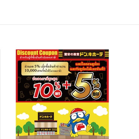
ช้อปปิ้ง
NEW
อาหารเกียวโต ซากุราอิ ปลาทูน่าต้มสไต
สัมผัสความงดงามระดับโลก ปักหมุดเที่ย
อาหารเกียวโต ซากุราอิ ปลาทูน่าต้มสไต
ล์อาริมะ (Hon Maguro Arima Ni)” — ข
 “ภูเขาฮาโกดาเตะ” พร้อมที่พักและจุดเช็
ล์อาริมะ (Hon Maguro Arima Ni)” — ข
งกินญี่ปุ่นรสละมุน เปิดปุ๊บกินได้ เหมาะทั้
กอินห้ามพลาด!
งกินญี่ปุ่นรสละมุน เปิดปุ๊บกินได้ เหมาะทั้
2026.01.28
2026.08.03
2026.01.28