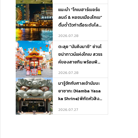
วรอบเกาะ
แนะนำ “โกเบฮาร์เบอร์แ
ลนด์ & หอชมเมืองโกเบ”
ดื่มด่ำวิวท่าเรือระดับโลก
พร้อมพิกัดที่พักและที่เที่
2026.07.28
ยวรอบ ๆ
ตะลุย “นันคิงมาชิ” ย่านไ
ชน่าทาวน์แห่งโกเบ สวรร
ค์ของสายกิน พร้อมพิกั
ดที่พักและที่เที่ยวรอบเมื
2026.07.28
อง
มารู้จักกับศาลเจ้านัมบะ
ยาซากะ (Namba Yasa
ka Shrine) พิกัดหัวสิงโ
ตยักษ์สุดยิ่งใหญ่แห่งโอ
2026.07.27
ซาก้า พร้อมแจกแผนเที่
ยว-ที่พักครบจบในที่เดีย
ว!