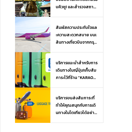
บคิวชู! และสำรวจสถาน
ที่ยอดฮิตจากเรื่อง “นัต
สึเมะกับบันทึกพิศวง” (N
สัมผัสความประทับใจแล
atsume Yuujin Chou)
ะความสะดวกสบาย บนเ
และ “วันพีซ” (One Piec
ส้นทางเที่ยวบินจากกรุงเ
e)
ทพฯ (ไทย) สู่โอซาก้า
(ญี่ปุ่น)
บริการแนะนำสำหรับการ
เดินทางในญี่ปุ่น!เก็บสัม
ภาระไว้ที่ร้าน ”KARAOK
EKAN” ใกล้ๆ แล้วไปเที่ย
ว หรือช้อปปิ้งได้แบบไม่
บริการขนส่งสัมภาระที่
ต้องหิ้วของ♪ บริการฝา
ทำให้คุณสนุกกับการเดิ
กสัมภาระ Luggage Sto
นทางในโตเกียวได้อย่างเ
rage
ต็มที่ เมื่อมาถึงสนามบิน
ก็สามารถไปเที่ยวได้โดย