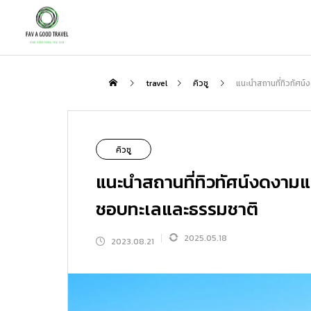
กิน
travel
คิวชู
แนะนำสถานที่ทิวทัศน์
NEW
คิวชู
แนะนำสถานที่ทิวทัศน์งดงามแห่ง
ชอบทะเลและธรรมชาติ
2025.05.18
2023.08.21
เพลิดเพลินกับชาสไตล์ญี่ปุ่นกับสถานที่ที่
ตะลุย “โกเรียวคาคุ” ป้อมดาว 5 แฉกแห่ง
แนะนำเส้นทางเที่ยวญี่ปุ่นกับ Peach : 3 
ป็นมากกว่าแค่ร้านอาหาร | สัมผัสรสชาต
ฮาโกดาเตะ แนะนำจุดเด่น โรงแรมเด็ด แ
ส้นทางที่ไม่ควรพลาด
ชาแท้ ความสงบ และมื้ออาหารสุดพิเศษที
ละที่เที่ยวรอบทิศ
2026.01.31
2026.08.06
2026.02.23