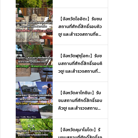
【จังหวัดโออิตะ】รับชม
สถานที่ศักดิ์สิทธิ์รอบคิว
ชู! และสำรวจสถานที่ยอ
ดฮิตจากเรื่อง “ผ่าพิภพไ
ททัน” (Attack on Tita
【จังหวัดฟุกุโอกะ】รับช
n)
มสถานที่ศักดิ์สิทธิ์รอบคิ
วชู! และสำรวจสถานที่ย
อดฮิตจากเรื่อง “ดาบพิ
ฆาตอสูร” (Kimetsu no
【จังหวัดคาโกชิมะ】รับ
Yaiba)
ชมสถานที่ศักดิ์สิทธิ์รอบ
คิวชู! และสำรวจสถานที่
ยอดฮิตจากเรื่อง “ยามซ
ากุระร่วงโรย” (5 Centi
【จังหวัดคุมาโมโตะ】รั
meters Per Second)
บชมสถานที่ศักดิ์สิทธิ์รอ