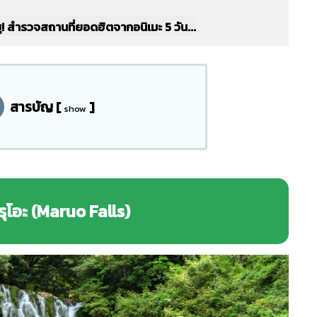
ชู! สำรวจสถานที่ยอดฮิตจากอนิเมะ 5 วัน...
สารบัญ
[
]
show
ุโอะ (Maruo Falls)