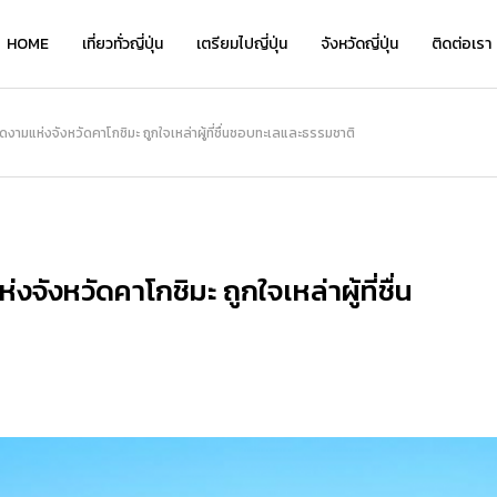
HOME
เที่ยวทั่วญี่ปุ่น
เตรียมไปญี่ปุ่น
จังหวัดญี่ปุ่น
ติดต่อเรา
เที่ยว
งดงามแห่งจังหวัดคาโกชิมะ ถูกใจเหล่าผู้ที่ชื่นชอบทะเลและธรรมชาติ
NEW
จังหวัดคาโกชิมะ ถูกใจเหล่าผู้ที่ชื่น
เ
เ
Kyo Chirimen จาก Kyoryori Sakurai
ย้อนเวลาชมเสน่ห์คลาสสิกที่ “โกดังอิฐแ
Kyo Chirimen จาก Kyoryori Sakurai
“
“
ิ
— เครื่องเคียงสไตล์เกียวโต รสละมุน กล
ดงคาเนโมริ” แนะนำจุดเด่น โรงแรมเด็ด แ
— เครื่องเคียงสไตล์เกียวโต รสละมุน กล
ว
่
มกล่อม กินได้ทุกวันไม่เบื่อ
ละที่เที่ยวเดินชิลได้ทั้งวัน!
มกล่อม กินได้ทุกวันไม่เบื่อ
อ
อ
2026.01.28
2026.08.05
2026.01.28