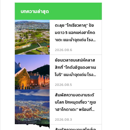
ไม่ต้องถือของ ! Lugga
ge Transfer－Porter
บทความล่าสุด
Express
ตะลุย “โกเรียวคาคุ” ป้อ
มดาว 5 แฉกแห่งฮาโกด
าเตะ แนะนำจุดเด่น โรงแ
รมเด็ด และที่เที่ยวรอบทิ
2026.08.6
ศ
ย้อนเวลาชมเสน่ห์คลาส
สิกที่ “โกดังอิฐแดงคาเน
โมริ” แนะนำจุดเด่น โรงแ
รมเด็ด และที่เที่ยวเดินชิ
2026.08.5
ลได้ทั้งวัน!
สัมผัสความงดงามระดั
บโลก ปักหมุดเที่ยว “ภูเข
าฮาโกดาเตะ” พร้อมที่พั
กและจุดเช็กอินห้ามพลา
2026.08.3
ด!
สัมผัสความงามสไตล์เอ