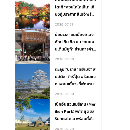
โดะที่ “สวนโคโคเอ็น” เคี
ยงคู่ปราสาทฮิเมจิ พร้อ
มแจกแพลนเที่ยว-ที่พักค
2026.07.31
รบจบในที่เดียว
ย้อนเวลาชมเมืองฮิเมจิ
ช้อป ชิม ชิล บน “ถนนค
นเดินมิยูกิ” ย่านการค้าสุ
ดคลาสสิกแห่งเฮียวโงะ
2026.07.30
ตะลุย “ปราสาทฮิเมจิ” ส
มบัติชาติญี่ปุ่น พร้อมแจ
กแพลนเที่ยว-ที่พักครบจ
บในที่เดียว
2026.07.30
เช็กอินสวนเมริเคน (Mer
iken Park) พิกัดสุดชิล
ริมทะเลโกเบ พร้อมที่พัก
บรรยากาศดีและจุดเที่ย
2026.07.29