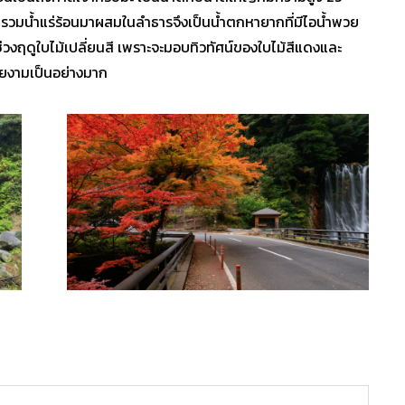
วบรวมน้ำแร่ร้อนมาผสมในลำธารจึงเป็นน้ำตกหายากที่มีไอน้ำพวย
ในช่วงฤดูใบไม้เปลี่ยนสี เพราะจะมอบทิวทัศน์ของใบไม้สีแดงและ
วยงามเป็นอย่างมาก