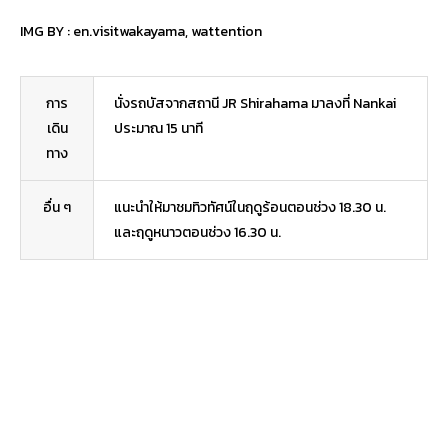
IMG BY :
en.visitwakayama
,
wattention
การ
นั่งรถบัสจากสถานี JR Shirahama มาลงที่ Nankai
เดิน
ประมาณ 15 นาที
ทาง
อื่น ๆ
แนะนำให้มาชมทิวทัศน์ในฤดูร้อนตอนช่วง 18.30 น.
และฤดูหนาวตอนช่วง 16.30 น.