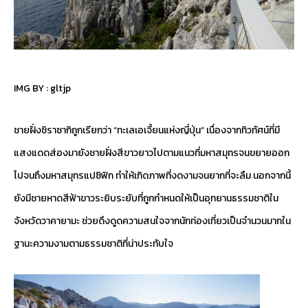
IMG BY :
gltjp
ชายฝั่งชิราซากิถูกเรียกว่า “ทะเลเอเจี้ยนแห่งญี่ปุ่น” เนื่องจากทิวทัศน์ที่มี
แสงแดดส่องมายังชายฝั่งสีขาวยาวไปตามแนวที่มหาสมุทรจนขยายออก
ไปจนถึงมหาสมุทรแปซิฟิก ทำให้เกิดภาพที่งดงามจนยากที่จะลืม นอกจากนี้
ยังมีชายหาดสีฟ้าขาวระยิบระยับที่ถูกกำหนดให้เป็นอุทยานธรรมชาติใน
จังหวัดวาคายามะ ช่วยดึงดูดความสนใจจากนักท่องเที่ยวเป็นจำนวนมากใน
ฐานะความงามตามธรรมชาติที่น่าประทับใจ