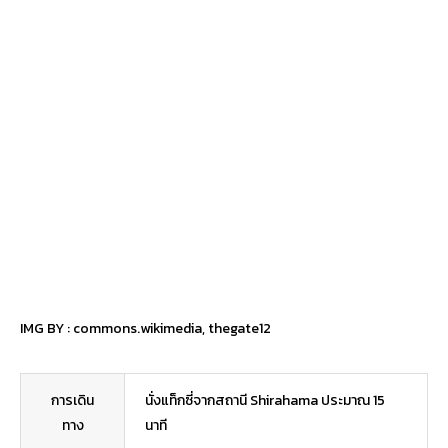
IMG BY :
commons.wikimedia
,
thegate12
การเดิน
นั่งแท็กซี่จากสถานี Shirahama ประมาณ 15
ทาง
นาที