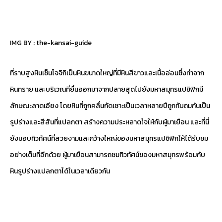
IMG BY :
the-kansai-guide
ที่ราบสูงหินเซ็นโจจิกิเป็นหินขนาดใหญ่ที่มีหินสีขาวและเนื้ออ่อนซึ่งทำจาก
หินทราย และบริเวณที่ยื่นออกมาจากปลายสุดไปยังมหาสมุทรแปซิฟิกมี
ลักษณะลาดเอียง โดยหินที่ถูกคลื่นกัดเซาะเป็นเวลาหลายปีถูกทับถมกันเป็น
รูปร่างและสีสันที่แปลกตา สร้างความประหลาดใจให้กับผู้มาเยือน และที่นี่
ยังมอบทิวทัศน์ที่สวยงามและกว้างใหญ่ของมหาสมุทรแปซิฟิกให้ได้รับชม
อย่างเต็มที่อีกด้วย ผู้มาเยือนสามารถชมทิวทัศน์ของมหาสมุทรพร้อมกับ
หินรูปร่างแปลกตาได้ในเวลาเดียวกัน