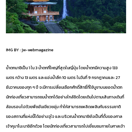
IMG BY :
jw-webmagazine
น้ำตกนาชิเป็น 1 ใน 3 น้ำตกที่ใหญ่ที่สุดในญี่ปุ่น โดยน้ำตกมีความสูง 133
เมตร กว้าง 13 เมตร และแอ่งน้ำลึก 10 เมตร ในวันที่ 9 กรกฎาคมและ 27
ธันวาคมของทุก ๆ ปี จะมีการเปลี่ยนเชือกศักดิ์สิทธิ์ที่ใช้บูชาบนยอดน้ำตก
นักท่องเที่ยวสามารถชมน้ำตกได้อย่างใกล้ชิดโดยเดินไปตามเส้นทางเดินที่
ล้อมรอบไปด้วยพืชอันเขียวชอุ่ม ทำให้สามารถเพลิดเพลินกับธรรมชาติ
ของสถานที่แห่งนี้ได้อย่างจุใจ และบริเวณน้ำตกนาชิยังเป็นที่ตั้งของศาล
เจ้าคุมาโนะนาชิอีกด้วย โดยนักท่องเที่ยวสามารถไปเยี่ยมชมภายในศาลเจ้า