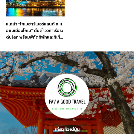
แนะนำ “โกเบฮาร์เบอร์แลนด์ & ห
อชมเมืองโกเบ” ดื่มด่ำวิวท่าเรือระ
ดับโลก พร้อมพิกัดที่พักและที่เที่ย
วรอบ ๆ
เที่ยวทั่วญี่ปุ่น