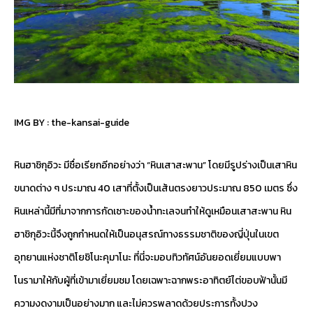
IMG BY :
the-kansai-guide
หินฮาชิกุอิวะ มีชื่อเรียกอีกอย่างว่า “หินเสาสะพาน” โดยมีรูปร่างเป็นเสาหิน
ขนาดต่าง ๆ ประมาณ 40 เสาที่ตั้งเป็นเส้นตรงยาวประมาณ 850 เมตร ซึ่ง
หินเหล่านี้มีที่มาจากการกัดเซาะของน้ำทะเลจนทำให้ดูเหมือนเสาสะพาน หิน
ฮาชิกุอิวะนี้จึงถูกกำหนดให้เป็นอนุสรณ์ทางธรรมชาติของญี่ปุ่นในเขต
อุทยานแห่งชาติโยชิโนะคุมาโนะ ที่นี่จะมอบทิวทัศน์อันยอดเยี่ยมแบบพา
โนรามาให้กับผู้ที่เข้ามาเยี่ยมชม โดยเฉพาะฉากพระอาทิตย์ไต่ขอบฟ้านั้นมี
ความงดงามเป็นอย่างมาก และไม่ควรพลาดด้วยประการทั้งปวง