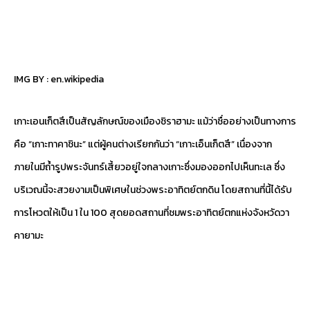
IMG BY :
en.wikipedia
เกาะเอนเก็ตสึเป็นสัญลักษณ์ของเมืองชิราฮามะ แม้ว่าชื่ออย่างเป็นทางการ
คือ “เกาะทาคาชินะ” แต่ผู้คนต่างเรียกกันว่า “เกาะเอ็นเก็ตสึ” เนื่องจาก
ภายในมีถ้ำรูปพระจันทร์เสี้ยวอยู่ใจกลางเกาะซึ่งมองออกไปเห็นทะเล ซึ่ง
บริเวณนี้จะสวยงามเป็นพิเศษในช่วงพระอาทิตย์ตกดิน โดยสถานที่นี้ได้รับ
การโหวตให้เป็น 1 ใน 100 สุดยอดสถานที่ชมพระอาทิตย์ตกแห่งจังหวัดวา
คายามะ