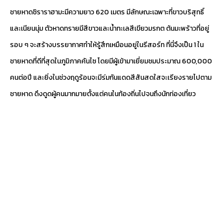
ชายหาดชิราราฮามะมีความยาว 620 เมตร มีลักษณะเฉพาะที่ขาวบริสุทธิ์
และเนียนนุ่ม ตัวหาดทรายมีสีขาวและน้ำทะเลสีเขียวมรกต ต้นมะพร้าวที่อยู่
รอบ ๆ จะสร้างบรรยากาศทำให้รู้สึกเหมือนอยู่ในรีสอร์ท ที่นี่จึงเป็น 1 ใน
ชายหาดที่ดีที่สุดในภูมิภาคคันไซ โดยมีผู้เข้ามาเยี่ยมชมประมาณ 600,000
คนต่อปี และยิ่งในช่วงฤดูร้อนจะมีร่มกันแดดสีสันสดใสจะเรียงรายไปตาม
ชายหาด ดึงดูดผู้คนมากมายตั้งแต่คนในท้องถิ่นไปจนถึงนักท่องเที่ยว