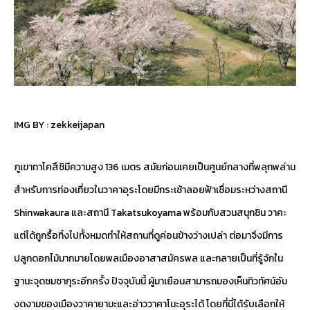
IMG BY :
zekkeijapan
ภูเขาทาโคสึชิมีความสูง 136 เมตร สมัยก่อนเคยเป็นศูนย์กลางที่พลุกพล่าน
สำหรับการท่องเที่ยวในวาคาอุระโดยมีกระเช้าลอยฟ้าเชื่อมระหว่างสถานี
Shinwakaura และสถานี Takatsukoyama พร้อมกับสวนสนุกชิน วาคะ
แต่ได้ถูกรื้อทิ้งไปทั้งหมดทำให้สถานที่ดูค่อนข้างว่างเปล่า ต่อมาจึงมีการ
ปลูกดอกไม้มากมายโดยพลเมืองอาสาสมัครพล และกลายเป็นที่รู้จักใน
ฐานะจุดชมซากุระอีกครั้ง ปัจจุบันนี้ ผู้มาเยือนสามารถมองเห็นทิวทัศน์อัน
งดงามของเมืองวาคายามะและอ่าววาคาโนะอุระได้ โดยที่นี่ได้รับเลือกให้