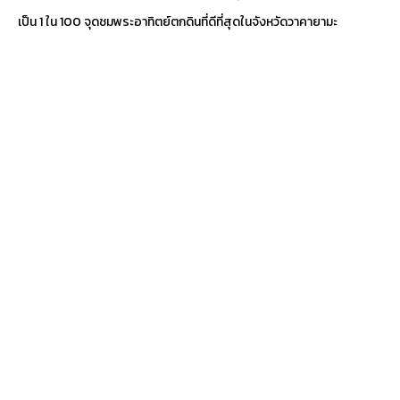
เป็น 1 ใน 100 จุดชมพระอาทิตย์ตกดินที่ดีที่สุดในจังหวัดวาคายามะ