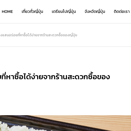
HOME
เที่ยวทั่วญี่ปุ่น
เตรียมไปญี่ปุ่น
จังหวัดญี่ปุ่น
ติดต่อเรา
เที่ยว
งแสนอร่อยที่หาซื้อได้ง่ายจากร้านสะดวกซื้อของญี่ปุ่น
NEW
ี่หาซื้อได้ง่ายจากร้านสะดวกซื้อของ
เ
เ
Kyo Chirimen จาก Kyoryori Sakurai
ย้อนเวลาชมเสน่ห์คลาสสิกที่ “โกดังอิฐแ
Kyo Chirimen จาก Kyoryori Sakurai
“
“
ิ
— เครื่องเคียงสไตล์เกียวโต รสละมุน กล
ดงคาเนโมริ” แนะนำจุดเด่น โรงแรมเด็ด แ
— เครื่องเคียงสไตล์เกียวโต รสละมุน กล
ว
่
มกล่อม กินได้ทุกวันไม่เบื่อ
ละที่เที่ยวเดินชิลได้ทั้งวัน!
มกล่อม กินได้ทุกวันไม่เบื่อ
อ
อ
2026.01.28
2026.08.05
2026.01.28