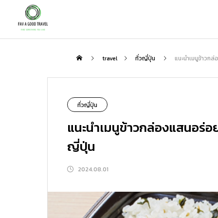
กิน
travel
ทั่วญี่ปุ่น
แนะนำเมนูข้าวกล่อ
NEW
ทั่วญี่ปุ่น
แนะนำเมนูข้าวกล่องแสนอร่อยท
ญี่ปุ่น
2024.08.01
เพลิดเพลินกับชาสไตล์ญี่ปุ่นกับสถานที่ที่
ตะลุย “โกเรียวคาคุ” ป้อมดาว 5 แฉกแห่ง
แนะนำเส้นทางเที่ยวญี่ปุ่นกับ Peach : 3 
ป็นมากกว่าแค่ร้านอาหาร | สัมผัสรสชาต
ฮาโกดาเตะ แนะนำจุดเด่น โรงแรมเด็ด แ
ส้นทางที่ไม่ควรพลาด
ชาแท้ ความสงบ และมื้ออาหารสุดพิเศษที
ละที่เที่ยวรอบทิศ
2026.01.31
2026.08.06
2026.02.23