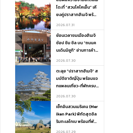
โดะที่ “สวนโคโคเอ็น” เคี
ยงคู่ปราสาทฮิเมจิ พร้อ
มแจกแพลนเที่ยว-ที่พักค
2026.07.31
รบจบในที่เดียว
ย้อนเวลาชมเมืองฮิเมจิ
ช้อป ชิม ชิล บน “ถนนค
นเดินมิยูกิ” ย่านการค้าสุ
ดคลาสสิกแห่งเฮียวโงะ
2026.07.30
ตะลุย “ปราสาทฮิเมจิ” ส
มบัติชาติญี่ปุ่น พร้อมแจ
กแพลนเที่ยว-ที่พักครบจ
บในที่เดียว
2026.07.30
เช็กอินสวนเมริเคน (Mer
iken Park) พิกัดสุดชิล
ริมทะเลโกเบ พร้อมที่พัก
บรรยากาศดีและจุดเที่ย
2026.07.29