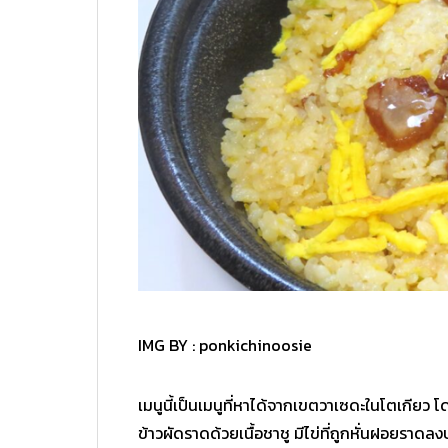
IMG BY :
ponkichinoosie
เมนูนี้เป็นเมนูที่หาได้จากเขตวาเซดะในโตเกียว
ข้าวผัดราดด้วยเนื้อชาชู มีไข่ที่ถูกหั่นฝอยราดลงบน