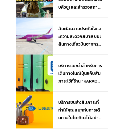
บคิวชู! และสำรวจสถาน
ที่ยอดฮิตจากเรื่อง “นัต
สึเมะกับบันทึกพิศวง” (N
สัมผัสความประทับใจแล
atsume Yuujin Chou)
ะความสะดวกสบาย บนเ
และ “วันพีซ” (One Piec
ส้นทางเที่ยวบินจากกรุงเ
e)
ทพฯ (ไทย) สู่โอซาก้า
(ญี่ปุ่น)
บริการแนะนำสำหรับการ
เดินทางในญี่ปุ่น!เก็บสัม
ภาระไว้ที่ร้าน ”KARAOK
EKAN” ใกล้ๆ แล้วไปเที่ย
ว หรือช้อปปิ้งได้แบบไม่
บริการขนส่งสัมภาระที่
ต้องหิ้วของ♪ บริการฝา
ทำให้คุณสนุกกับการเดิ
กสัมภาระ Luggage Sto
นทางในโตเกียวได้อย่างเ
rage
ต็มที่ เมื่อมาถึงสนามบิน
ก็สามารถไปเที่ยวได้โดย