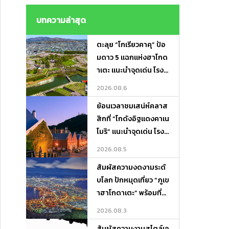
ไม่ต้องถือของ ! Lugga
ge Transfer－Porter
บทความล่าสุด
Express
ตะลุย “โกเรียวคาคุ” ป้อ
มดาว 5 แฉกแห่งฮาโกด
าเตะ แนะนำจุดเด่น โรงแ
รมเด็ด และที่เที่ยวรอบทิ
2026.08.6
ศ
ย้อนเวลาชมเสน่ห์คลาส
สิกที่ “โกดังอิฐแดงคาเน
โมริ” แนะนำจุดเด่น โรงแ
รมเด็ด และที่เที่ยวเดินชิ
2026.08.5
ลได้ทั้งวัน!
สัมผัสความงดงามระดั
บโลก ปักหมุดเที่ยว “ภูเข
าฮาโกดาเตะ” พร้อมที่พั
กและจุดเช็กอินห้ามพลา
2026.08.3
ด!
สัมผัสความงามสไตล์เอ