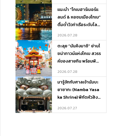
วรอบเกาะ
แนะนำ “โกเบฮาร์เบอร์แ
ลนด์ & หอชมเมืองโกเบ”
ดื่มด่ำวิวท่าเรือระดับโลก
พร้อมพิกัดที่พักและที่เที่
2026.07.28
ยวรอบ ๆ
ตะลุย “นันคิงมาชิ” ย่านไ
ชน่าทาวน์แห่งโกเบ สวรร
ค์ของสายกิน พร้อมพิกั
ดที่พักและที่เที่ยวรอบเมื
2026.07.28
อง
มารู้จักกับศาลเจ้านัมบะ
ยาซากะ (Namba Yasa
ka Shrine) พิกัดหัวสิงโ
ตยักษ์สุดยิ่งใหญ่แห่งโอ
2026.07.27
ซาก้า พร้อมแจกแผนเที่
ยว-ที่พักครบจบในที่เดีย
ว!