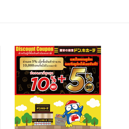
ช้อปปิ้ง
NEW
อาหารเกียวโต ซากุราอิ ปลาทูน่าต้มสไต
สัมผัสความงดงามระดับโลก ปักหมุดเที่ย
อาหารเกียวโต ซากุราอิ ปลาทูน่าต้มสไต
ล์อาริมะ (Hon Maguro Arima Ni)” — ข
 “ภูเขาฮาโกดาเตะ” พร้อมที่พักและจุดเช็
ล์อาริมะ (Hon Maguro Arima Ni)” — ข
งกินญี่ปุ่นรสละมุน เปิดปุ๊บกินได้ เหมาะทั้
กอินห้ามพลาด!
งกินญี่ปุ่นรสละมุน เปิดปุ๊บกินได้ เหมาะทั้
2026.01.28
2026.08.03
2026.01.28