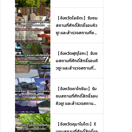
【จังหวัดโออิตะ】รับชม
สถานที่ศักดิ์สิทธิ์รอบคิว
ชู! และสำรวจสถานที่ยอ
ดฮิตจากเรื่อง “ผ่าพิภพไ
ททัน” (Attack on Tita
【จังหวัดฟุกุโอกะ】รับช
n)
มสถานที่ศักดิ์สิทธิ์รอบคิ
วชู! และสำรวจสถานที่ย
อดฮิตจากเรื่อง “ดาบพิ
ฆาตอสูร” (Kimetsu no
【จังหวัดคาโกชิมะ】รับ
Yaiba)
ชมสถานที่ศักดิ์สิทธิ์รอบ
คิวชู! และสำรวจสถานที่
ยอดฮิตจากเรื่อง “ยามซ
ากุระร่วงโรย” (5 Centi
【จังหวัดคุมาโมโตะ】รั
meters Per Second)
บชมสถานที่ศักดิ์สิทธิ์รอ