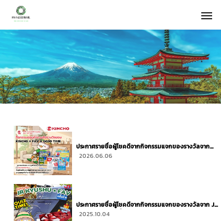
แ
ค
ม
เ
ป
ญ
ท
ง
ห
ม
ด
ประกาศรายชื่อผู้โชคดีจากกิจกรรมแจกของรางวัลจาก
KINCHO × FAV A GOOD TIME
2026.06.06
ประกาศรายชื่อผู้โชคดีจากกิจกรรมแจกของรางวัลจาก JR
Kyushu × FAV ครั้งที่ 6
2025.10.04