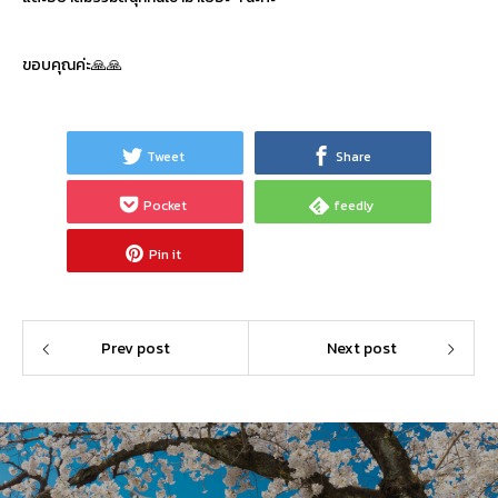
ขอบคุณค่ะ🙏🙏
Tweet
Share
Pocket
feedly
Pin it
Prev post
Next post