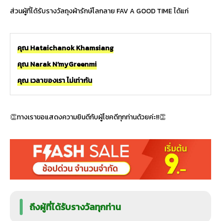
ส่วนผู้ที่ได้รับรางวัลถุงผ้ารักษ์โลกลาย FAV A GOOD TIME ได้แก่
คุณ Hataichanok Khamsiang
คุณ Narak N’myGreenmi
คุณ เวลาของเรา ไม่เท่ากัน
👏ทางเราขอแสดงความยินดีกับผู้โชคดีทุกท่านด้วยค่ะ!!👏
ถึงผู้ที่ได้รับรางวัลทุกท่าน