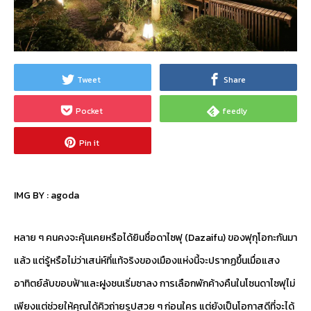
Tweet
Share
Pocket
feedly
Pin it
IMG BY :
agoda
หลาย ๆ คนคงจะคุ้นเคยหรือได้ยินชื่อดาไซฟุ (Dazaifu) ของฟุกุโอกะกันมา
แล้ว แต่รู้หรือไม่ว่าเสน่ห์ที่แท้จริงของเมืองแห่งนี้จะปรากฏขึ้นเมื่อแสง
อาทิตย์ลับขอบฟ้าและฝูงชนเริ่มซาลง การเลือกพักค้างคืนในโซนดาไซฟุไม่
เพียงแต่ช่วยให้คุณได้คิวถ่ายรูปสวย ๆ ก่อนใคร แต่ยังเป็นโอกาสดีที่จะได้