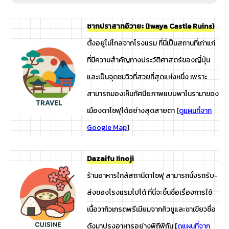
ซากปราสาทอิวายะ (Iwaya Castle Ruins)
ตั้งอยู่ไม่ไกลจากโรงแรม ที่นี่เป็นสถานที่เก่าแก่
ที่มีความสำคัญทางประวัติศาสตร์ของญี่ปุ่น
และเป็นจุดชมวิวที่สวยที่สุดแห่งหนึ่ง เพราะ
สามารถมองเห็นทัศนียภาพแบบพาโนรามาของ
เมืองดาไซฟุได้อย่างสุดสายตา [
ดูแผนที่จาก
Google Map
]
Dazaifu Iinoji
ร้านอาหารใกล้สถานีดาไซฟุ สามารถนั่งรถรับ-
ส่งของโรงแรมไปได้ ที่นี่จะขึ้นชื่อเรื่องการใช้
เนื้อวากิวเกรดพรีเมียมจากคิวชูและชาเขียวชื่อ
ดังมาปรุงอาหารอย่างพิถีพิถัน [
ดูแผนที่จาก