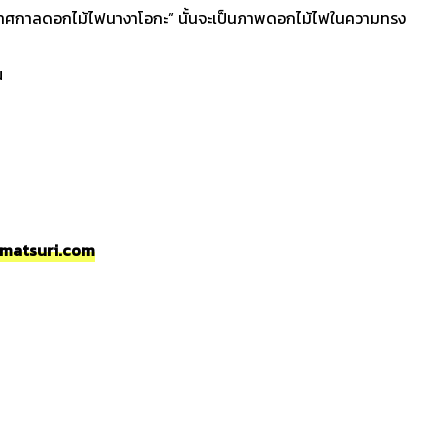
เทศกาลดอกไม้ไฟนางาโอกะ” นั้นจะเป็นภาพดอกไม้ไฟในความทรง
ณ
amatsuri.com