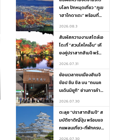
บโลก ปักหมุดเที่ยว “ภูเข
าฮาโกดาเตะ” พร้อมที่พั
กและจุดเช็กอินห้ามพลา
2026.08.3
ด!
สัมผัสความงามสไตล์เอ
โดะที่ “สวนโคโคเอ็น” เคี
ยงคู่ปราสาทฮิเมจิ พร้อ
มแจกแพลนเที่ยว-ที่พักค
2026.07.31
รบจบในที่เดียว
ย้อนเวลาชมเมืองฮิเมจิ
ช้อป ชิม ชิล บน “ถนนค
นเดินมิยูกิ” ย่านการค้าสุ
ดคลาสสิกแห่งเฮียวโงะ
2026.07.30
ตะลุย “ปราสาทฮิเมจิ” ส
มบัติชาติญี่ปุ่น พร้อมแจ
กแพลนเที่ยว-ที่พักครบจ
บในที่เดียว
2026.07.30