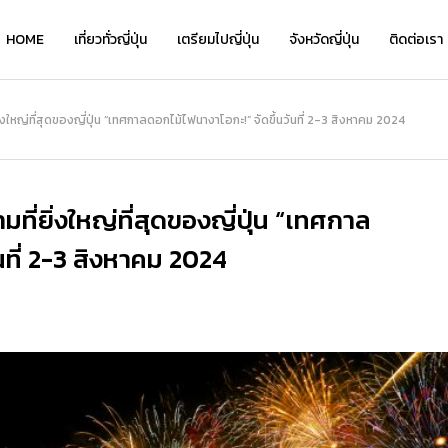
HOME
เที่ยวทั่วญี่ปุ่น
เตรียมไปญี่ปุ่น
จังหวัดญี่ปุ่น
ติดต่อเรา
เที่ยว
งใหญ่ที่สุดของญี่ปุ่น “เทศกาลดอกไม้ไฟนางาโอกะ!” จัดขึ้นวันที่ 2-3 สิงหาคม 2024
NEW
ี่ยิ่งใหญ่ที่สุดของญี่ปุ่น “เทศกาล
นที่ 2-3 สิงหาคม 2024
เ
เ
Kyo Chirimen จาก Kyoryori Sakurai
ย้อนเวลาชมเสน่ห์คลาสสิกที่ “โกดังอิฐแ
Kyo Chirimen จาก Kyoryori Sakurai
“
“
ิ
— เครื่องเคียงสไตล์เกียวโต รสละมุน กล
ดงคาเนโมริ” แนะนำจุดเด่น โรงแรมเด็ด แ
— เครื่องเคียงสไตล์เกียวโต รสละมุน กล
ว
่
มกล่อม กินได้ทุกวันไม่เบื่อ
ละที่เที่ยวเดินชิลได้ทั้งวัน!
มกล่อม กินได้ทุกวันไม่เบื่อ
อ
อ
2026.01.28
2026.08.05
2026.01.28