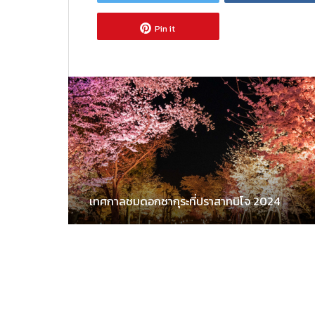
Pin it
เทศกาลชมดอกซากุระที่ปราสาทนิโจ 2024