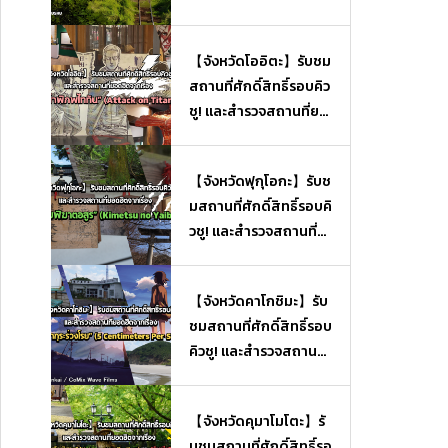
【จังหวัดโออิตะ】รับชม
สถานที่ศักดิ์สิทธิ์รอบคิว
ชู! และสำรวจสถานที่ยอ
ดฮิตจากเรื่อง “ผ่าพิภพไ
ททัน” (Attack on Tita
【จังหวัดฟุกุโอกะ】รับช
n)
มสถานที่ศักดิ์สิทธิ์รอบคิ
วชู! และสำรวจสถานที่ย
อดฮิตจากเรื่อง “ดาบพิ
ฆาตอสูร” (Kimetsu no
【จังหวัดคาโกชิมะ】รับ
Yaiba)
ชมสถานที่ศักดิ์สิทธิ์รอบ
คิวชู! และสำรวจสถานที่
ยอดฮิตจากเรื่อง “ยามซ
ากุระร่วงโรย” (5 Centi
【จังหวัดคุมาโมโตะ】รั
meters Per Second)
บชมสถานที่ศักดิ์สิทธิ์รอ