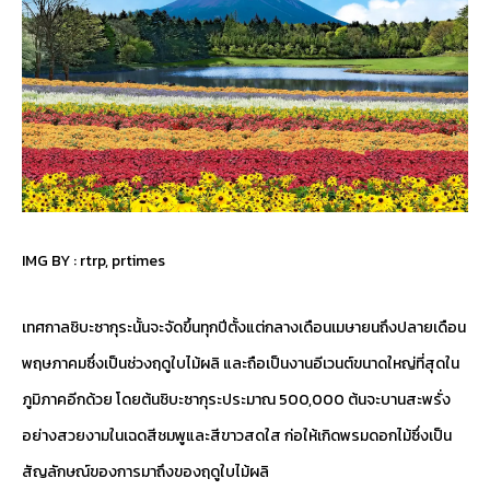
IMG BY :
rtrp
,
prtimes
เทศกาลชิบะซากุระนั้นจะจัดขึ้นทุกปีตั้งแต่กลางเดือนเมษายนถึงปลายเดือน
พฤษภาคมซึ่งเป็นช่วงฤดูใบไม้ผลิ และถือเป็นงานอีเวนต์ขนาดใหญ่ที่สุดใน
ภูมิภาคอีกด้วย โดยต้นชิบะซากุระประมาณ 500,000 ต้นจะบานสะพรั่ง
อย่างสวยงามในเฉดสีชมพูและสีขาวสดใส ก่อให้เกิดพรมดอกไม้ซึ่งเป็น
สัญลักษณ์ของการมาถึงของฤดูใบไม้ผลิ