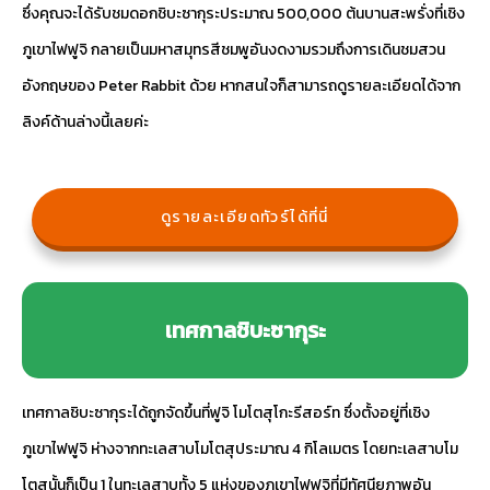
ซึ่งคุณจะได้รับชมดอกชิบะซากุระประมาณ 500,000 ต้นบานสะพรั่งที่เชิง
ภูเขาไฟฟูจิ กลายเป็นมหาสมุทรสีชมพูอันงดงามรวมถึงการเดินชมสวน
อังกฤษของ Peter Rabbit ด้วย หากสนใจก็สามารถดูรายละเอียดได้จาก
ลิงค์ด้านล่างนี้เลยค่ะ
ดูรายละเอียดทัวร์ได้ที่นี่
เทศกาลชิบะซากุระ
เทศกาลชิบะซากุระได้ถูกจัดขึ้นที่ฟูจิ โมโตสุโกะรีสอร์ท ซึ่งตั้งอยู่ที่เชิง
ภูเขาไฟฟูจิ ห่างจากทะเลสาบโมโตสุประมาณ 4 กิโลเมตร โดยทะเลสาบโม
โตสุนั้นก็เป็น 1 ในทะเลสาบทั้ง 5 แห่งของภูเขาไฟฟูจิที่มีทัศนียภาพอัน