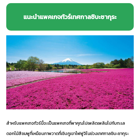
แนะนำแพคเกจทัวร์เทศกาลชิบะซากุระ
สำหรับแพคเกจทัวร์นี้จะเป็นแพคเกจที่พาคุณไปเพลิดเพลินไปกับทะเล
ดอกไม้สีชมพูที่เหมือนภาพวาดที่เชิงภูเขาไฟฟูจิในช่วงเทศกาลชิบะซากุระ