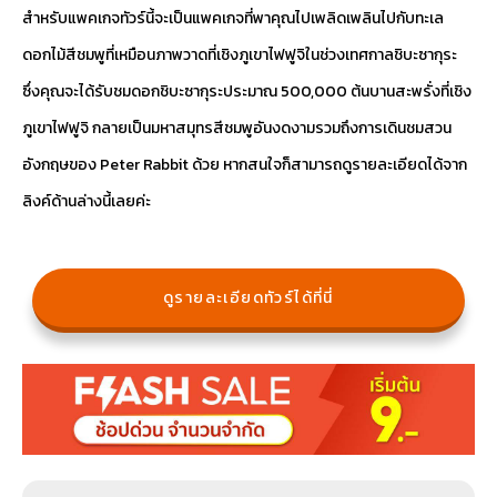
สำหรับแพคเกจทัวร์นี้จะเป็นแพคเกจที่พาคุณไปเพลิดเพลินไปกับทะเล
ดอกไม้สีชมพูที่เหมือนภาพวาดที่เชิงภูเขาไฟฟูจิในช่วงเทศกาลชิบะซากุระ
ซึ่งคุณจะได้รับชมดอกชิบะซากุระประมาณ 500,000 ต้นบานสะพรั่งที่เชิง
ภูเขาไฟฟูจิ กลายเป็นมหาสมุทรสีชมพูอันงดงามรวมถึงการเดินชมสวน
อังกฤษของ Peter Rabbit ด้วย หากสนใจก็สามารถดูรายละเอียดได้จาก
ลิงค์ด้านล่างนี้เลยค่ะ
ดูรายละเอียดทัวร์ได้ที่นี่