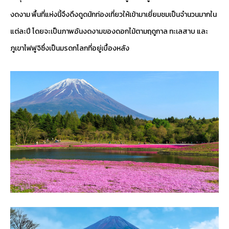
งดงาม พื้นที่แห่งนี้จึงดึงดูดนักท่องเที่ยวให้เข้ามาเยี่ยมชมเป็นจำนวนมากใน
แต่ละปี โดยจะเป็นภาพอันงดงามของดอกไม้ตามฤดูกาล ทะเลสาบ และ
ภูเขาไฟฟูจิซึ่งเป็นมรดกโลกที่อยู่เบื้องหลัง