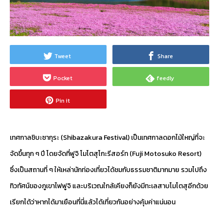
Tweet
Share
Pocket
feedly
Pin it
เทศกาลชิบะซากุระ (Shibazakura Festival) เป็นเทศกาลดอกไม้ใหญ่ที่จะ
จัดขึ้นทุก ๆ ปี โดยจัดที่ฟูจิ โมโตสุโกะรีสอร์ท (Fuji Motosuko Resort)
ซึ่งเป็นสถานที่ ๆ ให้เหล่านักท่องเที่ยวได้ชมกับธรรมชาติมากมาย รวมไปถึง
ทิวทัศน์ของภูเขาไฟฟูจิ และบริเวณใกล้เคียงก็ยังมีทะเลสาบโมโตสุอีกด้วย
เรียกได้ว่าหากได้มาเยือนที่นี่แล้วได้เที่ยวกันอย่างคุ้มค่าแน่นอน