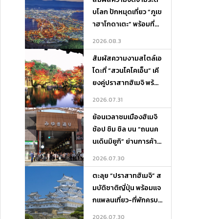
บโลก ปักหมุดเที่ยว “ภูเข
าฮาโกดาเตะ” พร้อมที่พั
กและจุดเช็กอินห้ามพลา
2026.08.3
ด!
สัมผัสความงามสไตล์เอ
โดะที่ “สวนโคโคเอ็น” เคี
ยงคู่ปราสาทฮิเมจิ พร้อ
มแจกแพลนเที่ยว-ที่พักค
2026.07.31
รบจบในที่เดียว
ย้อนเวลาชมเมืองฮิเมจิ
ช้อป ชิม ชิล บน “ถนนค
นเดินมิยูกิ” ย่านการค้าสุ
ดคลาสสิกแห่งเฮียวโงะ
2026.07.30
ตะลุย “ปราสาทฮิเมจิ” ส
มบัติชาติญี่ปุ่น พร้อมแจ
กแพลนเที่ยว-ที่พักครบจ
บในที่เดียว
2026.07.30