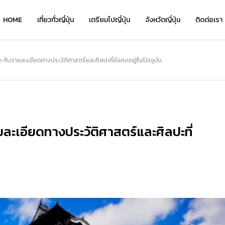
HOME
เที่ยวทั่วญี่ปุ่น
เตรียมไปญี่ปุ่น
จังหวัดญี่ปุ่น
ติดต่อเรา
เที่ยว
กับรายละเอียดทางประวัติศาสตร์และศิลปะที่ยังคงอยู่ถึงปัจจุบัน
NEW
ละเอียดทางประวัติศาสตร์และศิลปะที่
เ
เ
Kyo Chirimen จาก Kyoryori Sakurai
ย้อนเวลาชมเสน่ห์คลาสสิกที่ “โกดังอิฐแ
Kyo Chirimen จาก Kyoryori Sakurai
“
“
ิ
— เครื่องเคียงสไตล์เกียวโต รสละมุน กล
ดงคาเนโมริ” แนะนำจุดเด่น โรงแรมเด็ด แ
— เครื่องเคียงสไตล์เกียวโต รสละมุน กล
ว
่
มกล่อม กินได้ทุกวันไม่เบื่อ
ละที่เที่ยวเดินชิลได้ทั้งวัน!
มกล่อม กินได้ทุกวันไม่เบื่อ
อ
อ
2026.01.28
2026.08.05
2026.01.28