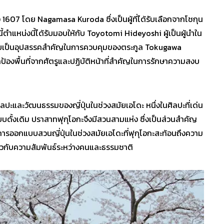
ง 1607 โดย Nagamasa Kuroda ซึ่งเป็นผู้ที่ได้รับเลือกจากโชกุน
ี้ตำแหน่งนี้ได้รับมอบให้กับ Toyotomi Hideyoshi ผู้เป็นผู้นำใน
ลายเป็นอุปสรรคสำคัญในการควบคุมของตระกูล Tokugawa
ป้องพื้นที่จากศัตรูและปฏิบัติหน้าที่สำคัญในการรักษาความสงบ
ิลปะและวัฒนธรรมของญี่ปุ่นในช่วงสมัยเอโดะ หนึ่งในศิลปะที่เด่น
ดั้งเดิม ปราสาทฟุกุโอกะจึงมีสวนสามแห่ง ซึ่งเป็นส่วนสำคัญ
รออกแบบสวนญี่ปุ่นในช่วงสมัยเอโดะที่ฟุกุโอกะสะท้อนถึงความ
่ยวกับความสัมพันธ์ระหว่างคนและธรรมชาติ