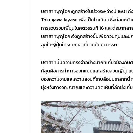
ปราสาทฟุกุโอกะถูกสร้างในช่วงระหว่างปี 1601 ถึ
Tokugawa Ieyasu เพื่อเป็นไดเมียว ซึ่งก่อนหน้าน
การรวบรวมญี่ปุ่นในศตวรรษที่ 16 และต่อมาก
ปราสาทฟุกุโอกะจึงถูกสร้างขึ้นเพื่อควบคุมและปก
สุขในญี่ปุ่นในระยะเวลาที่นานนับศตวรรษ
ปราสาทนี้มีความทรงจำอย่างมากที่เกี่ยวข้องกับศ
ที่สุดคือการทำการออกแบบและสร้างสวนญี่ปุ่นแบบ
ของความงามและความสงบที่ราบล้อมปราสาทนี้ กา
มุ่งหวังทางวิญญาณและความคิดเห็นที่ลึกซึ้งเกี