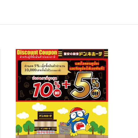
ช้อปปิ้ง
NEW
อาหารเกียวโต ซากุราอิ ปลาทูน่าต้มสไต
สัมผัสความงดงามระดับโลก ปักหมุดเที่ย
อาหารเกียวโต ซากุราอิ ปลาทูน่าต้มสไต
ล์อาริมะ (Hon Maguro Arima Ni)” — ข
 “ภูเขาฮาโกดาเตะ” พร้อมที่พักและจุดเช็
ล์อาริมะ (Hon Maguro Arima Ni)” — ข
งกินญี่ปุ่นรสละมุน เปิดปุ๊บกินได้ เหมาะทั้
กอินห้ามพลาด!
งกินญี่ปุ่นรสละมุน เปิดปุ๊บกินได้ เหมาะทั้
2026.01.28
2026.08.03
2026.01.28