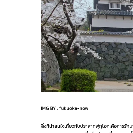
IMG BY :
fukuoka-now
สิ่งที่น่าสนใจเกี่ยวกับปราสาทฟุกุโอกะคือการรั