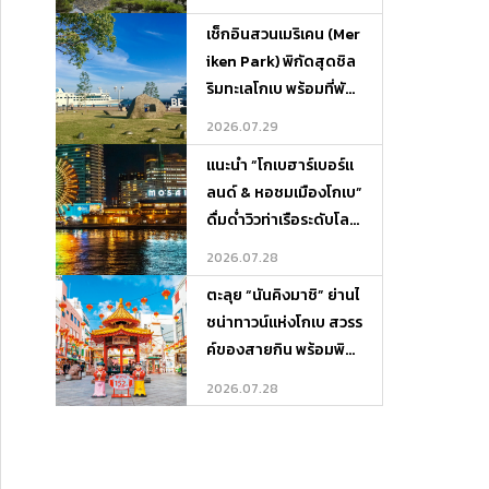
เช็กอินสวนเมริเคน (Mer
iken Park) พิกัดสุดชิล
ริมทะเลโกเบ พร้อมที่พัก
บรรยากาศดีและจุดเที่ย
2026.07.29
วรอบเกาะ
แนะนำ “โกเบฮาร์เบอร์แ
ลนด์ & หอชมเมืองโกเบ”
ดื่มด่ำวิวท่าเรือระดับโลก
พร้อมพิกัดที่พักและที่เที่
2026.07.28
ยวรอบ ๆ
ตะลุย “นันคิงมาชิ” ย่านไ
ชน่าทาวน์แห่งโกเบ สวรร
ค์ของสายกิน พร้อมพิกั
ดที่พักและที่เที่ยวรอบเมื
2026.07.28
อง