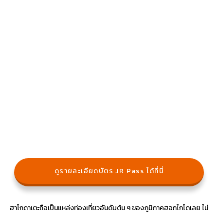
ดูรายละเอียดบัตร JR Pass ได้ที่นี่
ฮาโกดาเตะถือเป็นแหล่งท่องเที่ยวอันดับต้น ๆ ของภูมิภาคฮอกไกโดเลย ไม่