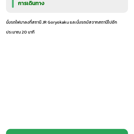
การเดินทาง
นั่งรถไฟมาลงที่สถานี JR Goryokaku และนั่งรถบัสจากสถานีไปอีก
ประมาณ 20 นาที