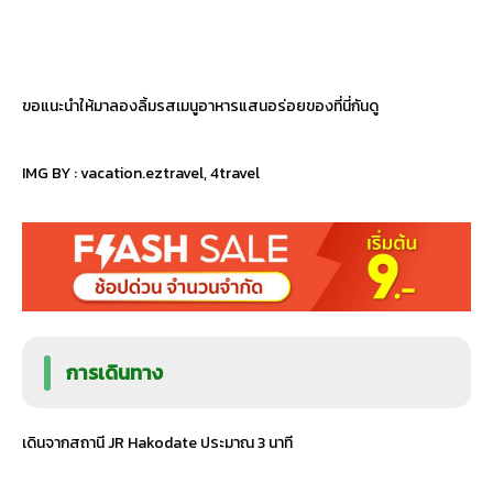
ขอแนะนำให้มาลองลิ้มรสเมนูอาหารแสนอร่อยของที่นี่กันดู
IMG BY :
vacation.eztravel
,
4travel
การเดินทาง
เดินจากสถานี JR Hakodate ประมาณ 3 นาที