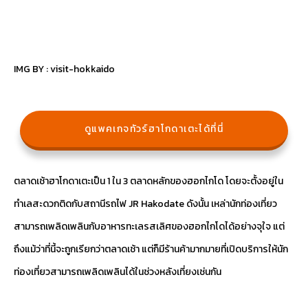
IMG BY :
visit-hokkaido
ดูแพคเกจทัวร์ฮาโกดาเตะได้ที่นี่
ตลาดเช้าฮาโกดาเตะเป็น 1 ใน 3 ตลาดหลักของฮอกไกโด โดยจะตั้งอยู่ใน
ทำเลสะดวกติดกับสถานีรถไฟ JR Hakodate ดังนั้น เหล่านักท่องเที่ยว
สามารถเพลิดเพลินกับอาหารทะเลรสเลิศของฮอกไกโดได้อย่างจุใจ แต่
ถึงแม้ว่าที่นี้จะถูกเรียกว่าตลาดเช้า แต่ก็มีร้านค้ามากมายที่เปิดบริการให้นัก
ท่องเที่ยวสามารถเพลิดเพลินได้ในช่วงหลังเที่ยงเช่นกัน