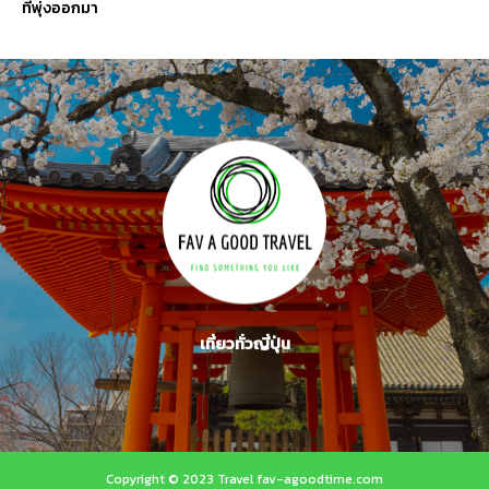
ที่พุ่งออกมา
เที่ยวทั่วญี่ปุ่น
Copyright © 2023 Travel fav-agoodtime.com