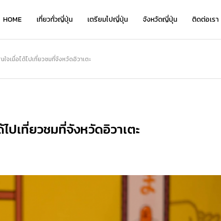
HOME
เที่ยวทั่วญี่ปุ่น
เตรียมไปญี่ปุ่น
จังหวัดญี่ปุ่น
ติดต่อเรา
เที่ยว
นใจเมื่อได้ไปเที่ยวชมที่จังหวัดอิวาเตะ
NEW
้ไปเที่ยวชมที่จังหวัดอิวาเตะ
เ
เ
Kyo Chirimen จาก Kyoryori Sakurai
ย้อนเวลาชมเสน่ห์คลาสสิกที่ “โกดังอิฐแ
Kyo Chirimen จาก Kyoryori Sakurai
“
“
ิ
— เครื่องเคียงสไตล์เกียวโต รสละมุน กล
ดงคาเนโมริ” แนะนำจุดเด่น โรงแรมเด็ด แ
— เครื่องเคียงสไตล์เกียวโต รสละมุน กล
ว
่
มกล่อม กินได้ทุกวันไม่เบื่อ
ละที่เที่ยวเดินชิลได้ทั้งวัน!
มกล่อม กินได้ทุกวันไม่เบื่อ
อ
อ
2026.01.28
2026.08.05
2026.01.28