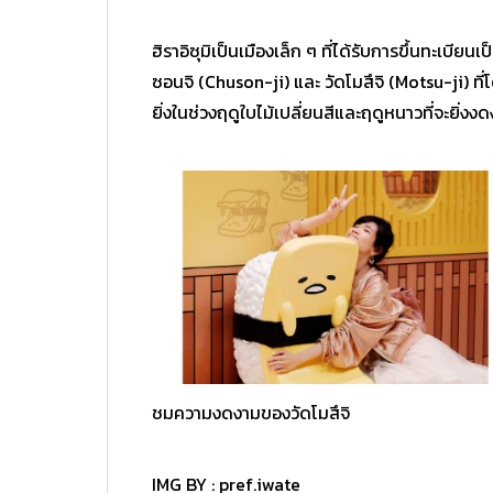
ฮิราอิซุมิเป็นเมืองเล็ก ๆ ที่ได้รับการขึ้นทะเบ
ซอนจิ (Chuson-ji) และ วัดโมสึจิ (Motsu-ji)
ยิ่งในช่วงฤดูใบไม้เปลี่ยนสีและฤดูหนาวที่จะยิ่งงด
ชมความงดงามของวัดโมสึจิ
IMG BY :
pref.iwate