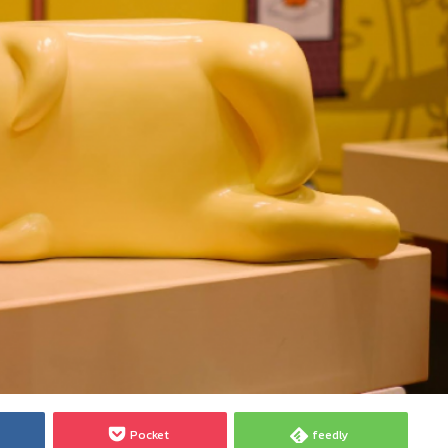
Pocket
feedly