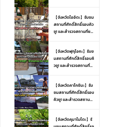
【จังหวัดโออิตะ】รับชม
สถานที่ศักดิ์สิทธิ์รอบคิว
ชู! และสำรวจสถานที่ยอ
ดฮิตจากเรื่อง “ผ่าพิภพไ
ททัน” (Attack on Tita
【จังหวัดฟุกุโอกะ】รับช
n)
มสถานที่ศักดิ์สิทธิ์รอบคิ
วชู! และสำรวจสถานที่ย
อดฮิตจากเรื่อง “ดาบพิ
ฆาตอสูร” (Kimetsu no
【จังหวัดคาโกชิมะ】รับ
Yaiba)
ชมสถานที่ศักดิ์สิทธิ์รอบ
คิวชู! และสำรวจสถานที่
ยอดฮิตจากเรื่อง “ยามซ
ากุระร่วงโรย” (5 Centi
【จังหวัดคุมาโมโตะ】รั
meters Per Second)
บชมสถานที่ศักดิ์สิทธิ์รอ