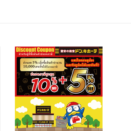
ช้อปปิ้ง
NEW
อาหารเกียวโต ซากุราอิ ปลาทูน่าต้มสไต
สัมผัสความงดงามระดับโลก ปักหมุดเที่ย
อาหารเกียวโต ซากุราอิ ปลาทูน่าต้มสไต
ล์อาริมะ (Hon Maguro Arima Ni)” — ข
 “ภูเขาฮาโกดาเตะ” พร้อมที่พักและจุดเช็
ล์อาริมะ (Hon Maguro Arima Ni)” — ข
งกินญี่ปุ่นรสละมุน เปิดปุ๊บกินได้ เหมาะทั้
กอินห้ามพลาด!
งกินญี่ปุ่นรสละมุน เปิดปุ๊บกินได้ เหมาะทั้
2026.01.28
2026.08.03
2026.01.28