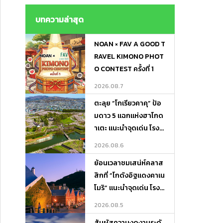
ไม่ต้องถือของ ! Lugga
ge Transfer－Porter
บทความล่าสุด
Express
NOAN × FAV A GOOD T
RAVEL KIMONO PHOT
O CONTEST ครั้งที่ 1
2026.08.7
ตะลุย “โกเรียวคาคุ” ป้อ
มดาว 5 แฉกแห่งฮาโกด
าเตะ แนะนำจุดเด่น โรงแ
รมเด็ด และที่เที่ยวรอบทิ
2026.08.6
ศ
ย้อนเวลาชมเสน่ห์คลาส
สิกที่ “โกดังอิฐแดงคาเน
โมริ” แนะนำจุดเด่น โรงแ
รมเด็ด และที่เที่ยวเดินชิ
2026.08.5
ลได้ทั้งวัน!
สัมผัสความงดงามระดั