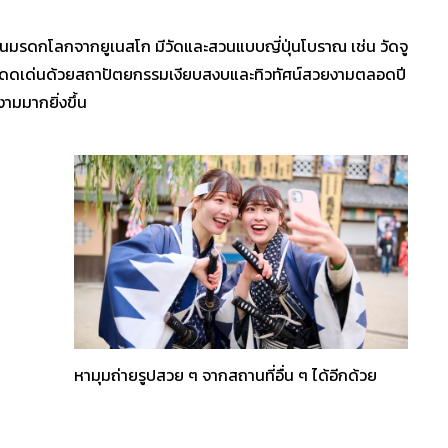
ียนเป็นมรดกโลกจากยูเนสโก มีวัดและสวนแบบญี่ปุ่นโบราณ เช่น วัดจู
 ที่โดดเด่นด้วยสถาปัตยกรรมเงียบสงบและทิวทัศน์สวยงามตลอดปี
งามมากยิ่งขึ้น
หามุมถ่ายรูปสวย ๆ จากสถานที่อื่น ๆ ได้อีกด้วย