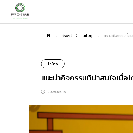
กิน
travel
โทโฮคุ
แนะนำกิจกรรมที่น่าส
NEW
โทโฮคุ
แนะนำกิจกรรมที่น่าสนใจเมื่อได
2025.05.16
เพลิดเพลินกับชาสไตล์ญี่ปุ่นกับสถานที่ที่
ตะลุย “โกเรียวคาคุ” ป้อมดาว 5 แฉกแห่ง
แนะนำเส้นทางเที่ยวญี่ปุ่นกับ Peach : 3 
ป็นมากกว่าแค่ร้านอาหาร | สัมผัสรสชาต
ฮาโกดาเตะ แนะนำจุดเด่น โรงแรมเด็ด แ
ส้นทางที่ไม่ควรพลาด
ชาแท้ ความสงบ และมื้ออาหารสุดพิเศษที
ละที่เที่ยวรอบทิศ
2026.01.31
2026.08.06
2026.02.23