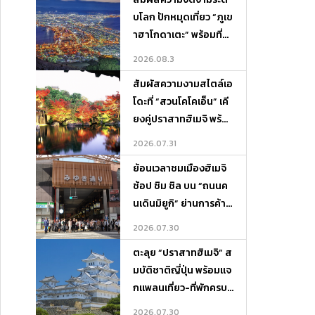
บโลก ปักหมุดเที่ยว “ภูเข
าฮาโกดาเตะ” พร้อมที่พั
กและจุดเช็กอินห้ามพลา
2026.08.3
ด!
สัมผัสความงามสไตล์เอ
โดะที่ “สวนโคโคเอ็น” เคี
ยงคู่ปราสาทฮิเมจิ พร้อ
มแจกแพลนเที่ยว-ที่พักค
2026.07.31
รบจบในที่เดียว
ย้อนเวลาชมเมืองฮิเมจิ
ช้อป ชิม ชิล บน “ถนนค
นเดินมิยูกิ” ย่านการค้าสุ
ดคลาสสิกแห่งเฮียวโงะ
2026.07.30
ตะลุย “ปราสาทฮิเมจิ” ส
มบัติชาติญี่ปุ่น พร้อมแจ
กแพลนเที่ยว-ที่พักครบจ
บในที่เดียว
2026.07.30