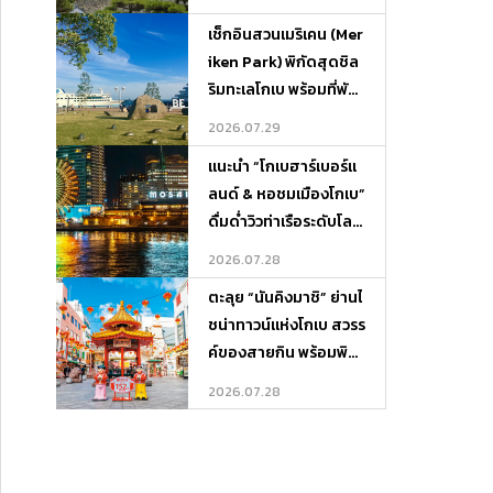
เช็กอินสวนเมริเคน (Mer
iken Park) พิกัดสุดชิล
ริมทะเลโกเบ พร้อมที่พัก
บรรยากาศดีและจุดเที่ย
2026.07.29
วรอบเกาะ
แนะนำ “โกเบฮาร์เบอร์แ
ลนด์ & หอชมเมืองโกเบ”
ดื่มด่ำวิวท่าเรือระดับโลก
พร้อมพิกัดที่พักและที่เที่
2026.07.28
ยวรอบ ๆ
ตะลุย “นันคิงมาชิ” ย่านไ
ชน่าทาวน์แห่งโกเบ สวรร
ค์ของสายกิน พร้อมพิกั
ดที่พักและที่เที่ยวรอบเมื
2026.07.28
อง