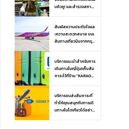
บคิวชู! และสำรวจสถาน
ที่ยอดฮิตจากเรื่อง “นัต
สึเมะกับบันทึกพิศวง” (N
สัมผัสความประทับใจแล
atsume Yuujin Chou)
ะความสะดวกสบาย บนเ
และ “วันพีซ” (One Piec
ส้นทางเที่ยวบินจากกรุงเ
e)
ทพฯ (ไทย) สู่โอซาก้า
(ญี่ปุ่น)
บริการแนะนำสำหรับการ
เดินทางในญี่ปุ่น!เก็บสัม
ภาระไว้ที่ร้าน ”KARAOK
EKAN” ใกล้ๆ แล้วไปเที่ย
ว หรือช้อปปิ้งได้แบบไม่
บริการขนส่งสัมภาระที่
ต้องหิ้วของ♪ บริการฝา
ทำให้คุณสนุกกับการเดิ
กสัมภาระ Luggage Sto
นทางในโตเกียวได้อย่างเ
rage
ต็มที่ เมื่อมาถึงสนามบิน
ก็สามารถไปเที่ยวได้โดย