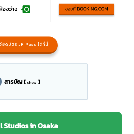
จองที่ BOOKING.COM
ียดบัตร JR Pass ได้ที่นี่
สารบัญ
[
]
show
l Studios in Osaka