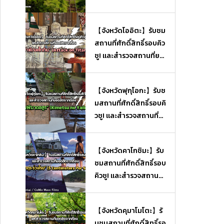
【จังหวัดโออิตะ】รับชม
สถานที่ศักดิ์สิทธิ์รอบคิว
ชู! และสำรวจสถานที่ยอ
ดฮิตจากเรื่อง “ผ่าพิภพไ
ททัน” (Attack on Tita
【จังหวัดฟุกุโอกะ】รับช
n)
มสถานที่ศักดิ์สิทธิ์รอบคิ
วชู! และสำรวจสถานที่ย
อดฮิตจากเรื่อง “ดาบพิ
ฆาตอสูร” (Kimetsu no
【จังหวัดคาโกชิมะ】รับ
Yaiba)
ชมสถานที่ศักดิ์สิทธิ์รอบ
คิวชู! และสำรวจสถานที่
ยอดฮิตจากเรื่อง “ยามซ
ากุระร่วงโรย” (5 Centi
【จังหวัดคุมาโมโตะ】รั
meters Per Second)
บชมสถานที่ศักดิ์สิทธิ์รอ