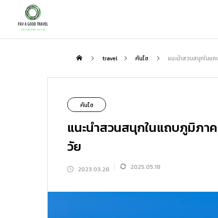
กิน
travel
คันไซ
แนะนำสวนสนุกในแถบภู
NEW
คันไซ
แนะนำสวนสนุกในแถบภูมิภาคคั
วัย
2025.05.18
2023.03.28
เพลิดเพลินกับชาสไตล์ญี่ปุ่นกับสถานที่ที่
ตะลุย “โกเรียวคาคุ” ป้อมดาว 5 แฉกแห่ง
แนะนำเส้นทางเที่ยวญี่ปุ่นกับ Peach : 3 
ป็นมากกว่าแค่ร้านอาหาร | สัมผัสรสชาต
ฮาโกดาเตะ แนะนำจุดเด่น โรงแรมเด็ด แ
ส้นทางที่ไม่ควรพลาด
ชาแท้ ความสงบ และมื้ออาหารสุดพิเศษที
ละที่เที่ยวรอบทิศ
2026.01.31
2026.08.06
2026.02.23