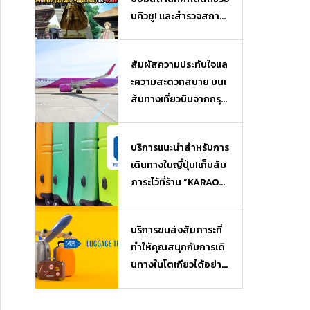
บคิวชู! และสำรวจสถาน
ที่ยอดฮิตจากเรื่อง “นัต
สึเมะกับบันทึกพิศวง” (N
สัมผัสความประทับใจแล
atsume Yuujin Chou)
ะความสะดวกสบาย บนเ
และ “วันพีซ” (One Piec
ส้นทางเที่ยวบินจากกรุงเ
e)
ทพฯ (ไทย) สู่โอซาก้า
(ญี่ปุ่น)
บริการแนะนำสำหรับการ
เดินทางในญี่ปุ่น!เก็บสัม
ภาระไว้ที่ร้าน ”KARAOK
EKAN” ใกล้ๆ แล้วไปเที่ย
ว หรือช้อปปิ้งได้แบบไม่
บริการขนส่งสัมภาระที่
ต้องหิ้วของ♪ บริการฝา
ทำให้คุณสนุกกับการเดิ
กสัมภาระ Luggage Sto
นทางในโตเกียวได้อย่างเ
rage
ต็มที่ เมื่อมาถึงสนามบิน
ก็สามารถไปเที่ยวได้โดย