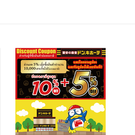
ช้อปปิ้ง
NEW
อาหารเกียวโต ซากุราอิ ปลาทูน่าต้มสไต
สัมผัสความงดงามระดับโลก ปักหมุดเที่ย
อาหารเกียวโต ซากุราอิ ปลาทูน่าต้มสไต
ล์อาริมะ (Hon Maguro Arima Ni)” — ข
 “ภูเขาฮาโกดาเตะ” พร้อมที่พักและจุดเช็
ล์อาริมะ (Hon Maguro Arima Ni)” — ข
งกินญี่ปุ่นรสละมุน เปิดปุ๊บกินได้ เหมาะทั้
กอินห้ามพลาด!
งกินญี่ปุ่นรสละมุน เปิดปุ๊บกินได้ เหมาะทั้
2026.01.28
2026.08.03
2026.01.28