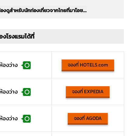
้องดูสำหรับนักท่องเที่ยวจากไทยที่มาโอซ...
องโรงแรมได้ที่
จองที่ HOTELS.com
จองที่ EXPEDIA
จองที่ AGODA