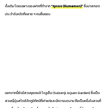
ดั้งเดิม โดยเฉพาะของฝากที่ทำจาก
“คุมะมง (Kumamon)”
ซึ่งมาสคอต
ประจำจังหวัดที่หลาย ๆ คนชื่นชอบ
นอกจากนี้ยังมีสวนซุยเซนจิ โจจูเอ็น (Suizenji Jojuen Garden) ซึ่งเป็น
สวนญี่ปุ่นสไตล์จัดภูมิทัศน์ที่เก่าแก่และมีความงดงาม ถือเป็นหนึ่งในสวนที่