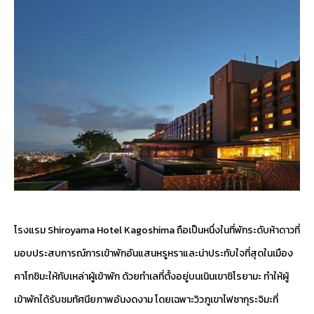
โรงแรม Shiroyama Hotel Kagoshima ถือเป็นหนึ่งในที่พักระดับห้าดาวที่
มอบประสบการณ์การเข้าพักอันแสนหรูหราและน่าประทับใจที่สุดในเมือง
คาโกชิมะให้กับเหล่าผู้เข้าพัก ด้วยทำเลที่ตั้งอยู่บนเนินเขาชิโรยามะ ทำให้ผู้
เข้าพักได้รับชมทัศนียภาพอันงดงาม โดยเฉพาะวิวภูเขาไฟซากุระจิมะที่