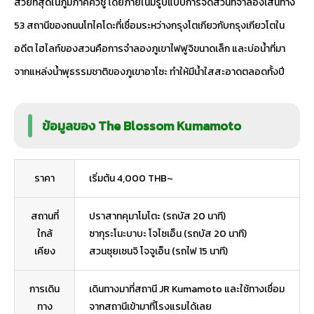
สวยที่สุดในภูมิภาคคิวชู โดยภายในมีรูปแบบการจัดสวนที่จำลองเส้นทาง
53 สถานีของถนนโทไคโดะที่เชื่อมระหว่างกรุงโตเกียวกับกรุงเกียวโตใน
อดีต ไฮไลท์ของสวนคือการจำลองภูเขาไฟฟูจิขนาดเล็ก และบ่อน้ำที่มา
จากแหล่งน้ำพุธรรมชาติของภูเขาอาโซะ ทำให้มีน้ำใสสะอาดตลอดทั้งปี
ข้อมูลของ The Blossom Kumamoto
ราคา
เริ่มต้น 4,000 THB~
สถานที่
ปราสาทคุมาโมโตะ (รถบัส 20 นาที)
ใกล้
ซากุระโนะบาบะ โจไซเอ็น (รถบัส 20 นาที)
เคียง
สวนซุยเซนจิ โจจูเอ็น (รถไฟ 15 นาที)
การเดิน
เดินทางมาที่สถานี JR Kumamoto และใช้ทางเชื่อม
ทาง
จากสถานีเข้ามาที่โรงแรมได้เลย