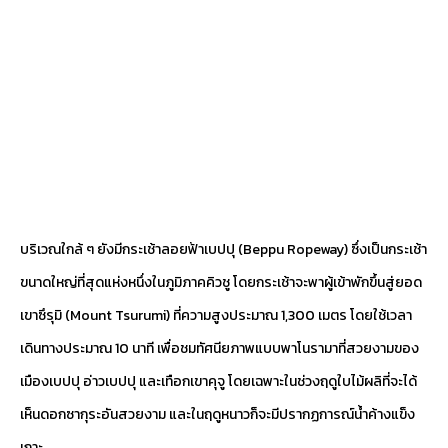
บริเวณใกล้ ๆ ยังมีกระเช้าลอยฟ้าเบปปุ (Beppu Ropeway) ซึ่งเป็นกระเช้า
ขนาดใหญ่ที่สุดแห่งหนึ่งในภูมิภาคคิวชู โดยกระเช้าจะพาผู้เข้าพักขึ้นสู่ยอด
เขาซึรุมิ (Mount Tsurumi) ที่ความสูงประมาณ 1,300 เมตร โดยใช้เวลา
เดินทางประมาณ 10 นาที เพื่อชมทัศนียภาพแบบพาโนรามาที่สวยงามของ
เมืองเบปปุ อ่าวเบปปุ และเทือกเขาคุจู โดยเฉพาะในช่วงฤดูใบไม้ผลิที่จะได้
เห็นดอกซากุระอันสวยงาม และในฤดูหนาวก็จะมีปรากฏการณ์น้ำค้างแข็ง
เกาะ