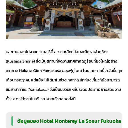
และห่างออกไปจากคาแนล ซิตี้ ฮากาตะอีกหน่อยจะมีศาลเจ้าคุชิดะ
(Kushida Shrine) ซึ่งเป็นสถานที่จัดงานเทศกาลฤดูร้อนที่ยิ่งใหญ่อย่าง
เทศกาล Hakata Gion Yamakasa ของฟุกุโอกะ โดยเทศกาลนี้จะจัดขึ้นทุก
เดือนกรกฎาคม แต่แม้จะไม่ได้มาในช่วงเทศกาล นักท่องเที่ยวก็ยังสามารถ
ชมยามาคาซะ (Yamakasa) ซึ่งเป็นขบวนแห่ที่ประดับประดาอย่างสวยงาม
ตั้งแสดงไว้ภายในบริเวณศาลเจ้าตลอดทั้งปี
ข้อมูลของ Hotel Monterey La Soeur Fukuoka