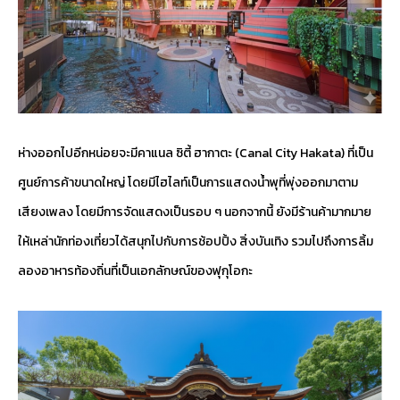
ห่างออกไปอีกหน่อยจะมีคาแนล ซิตี้ ฮากาตะ (Canal City Hakata) ที่เป็น
ศูนย์การค้าขนาดใหญ่ โดยมีไฮไลท์เป็นการแสดงน้ำพุที่พุ่งออกมาตาม
เสียงเพลง โดยมีการจัดแสดงเป็นรอบ ๆ นอกจากนี้ ยังมีร้านค้ามากมาย
ให้เหล่านักท่องเที่ยวได้สนุกไปกับการช้อปปิ้ง สิ่งบันเทิง รวมไปถึงการลิ้ม
ลองอาหารท้องถิ่นที่เป็นเอกลักษณ์ของฟุกุโอกะ