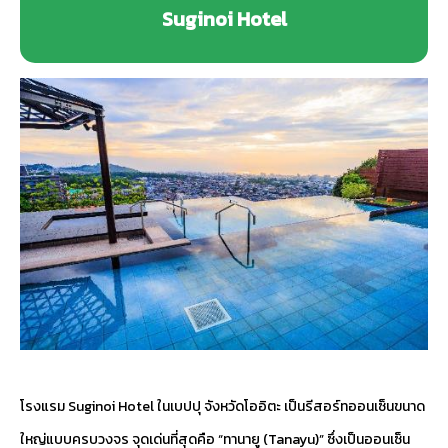
Suginoi Hotel
โรงแรม Suginoi Hotel ในเบปปุ จังหวัดโออิตะ เป็นรีสอร์ทออนเซ็นขนาด
ใหญ่แบบครบวงจร จุดเด่นที่สุดคือ “ทานายู (Tanayu)” ซึ่งเป็นออนเซ็น