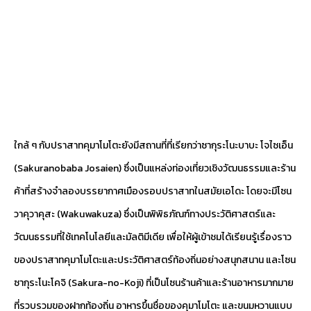
ใกล้ ๆ กับปราสาทคุมาโมโตะยังมีสถานที่ที่เรียกว่าซากุระโนะบาบะ โจไซเอ็น
(Sakuranobaba Josaien) ซึ่งเป็นแหล่งท่องเที่ยวเชิงวัฒนธรรมและร้าน
ค้าที่สร้างจำลองบรรยากาศเมืองรอบปราสาทในสมัยเอโดะ โดยจะมีโซน
วาคุวาคุสะ (Wakuwakuza) ซึ่งเป็นพิพิธภัณฑ์ทางประวัติศาสตร์และ
วัฒนธรรมที่ใช้เทคโนโลยีและมัลติมีเดีย เพื่อให้ผู้เข้าชมได้เรียนรู้เรื่องราว
ของปราสาทคุมาโมโตะและประวัติศาสตร์ท้องถิ่นอย่างสนุกสนาน และโซน
ซากุระโนะโคจิ (Sakura-no-Koji) ที่เป็นโซนร้านค้าและร้านอาหารมากมาย
ที่รวบรวมของฝากท้องถิ่น อาหารขึ้นชื่อของคุมาโมโตะ และขนมหวานแบบ