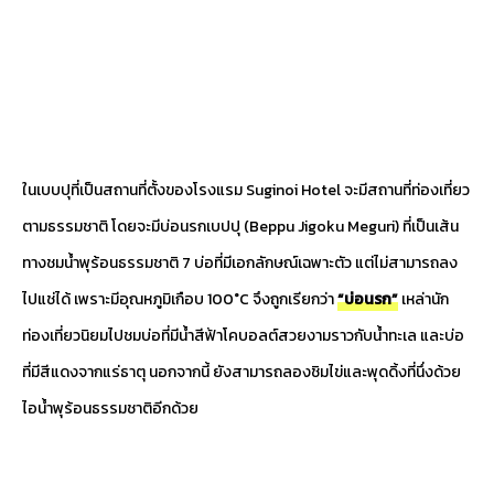
ในเบบปุที่เป็นสถานที่ตั้งของโรงแรม Suginoi Hotel จะมีสถานที่ท่องเที่ยว
ตามธรรมชาติ โดยจะมีบ่อนรกเบปปุ (Beppu Jigoku Meguri) ที่เป็นเส้น
ทางชมน้ำพุร้อนธรรมชาติ 7 บ่อที่มีเอกลักษณ์เฉพาะตัว แต่ไม่สามารถลง
ไปแช่ได้ เพราะมีอุณหภูมิเกือบ 100°C จึงถูกเรียกว่า
“บ่อนรก”
เหล่านัก
ท่องเที่ยวนิยมไปชมบ่อที่มีน้ำสีฟ้าโคบอลต์สวยงามราวกับน้ำทะเล และบ่อ
ที่มีสีแดงจากแร่ธาตุ นอกจากนี้ ยังสามารถลองชิมไข่และพุดดิ้งที่นึ่งด้วย
ไอน้ำพุร้อนธรรมชาติอีกด้วย