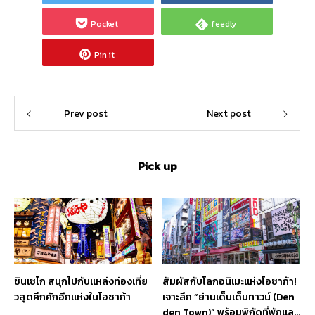
Pocket
feedly
Pin it
Prev post
Next post
Pick up
ชินเซไก สนุกไปกับแหล่งท่องเที่ย
สัมผัสกับโลกอนิเมะแห่งโอซาก้า!
วสุดคึกคักอีกแห่งในโอซาก้า
เจาะลึก “ย่านเด็นเด็นทาวน์ (Den
den Town)” พร้อมพิกัดที่พักและ