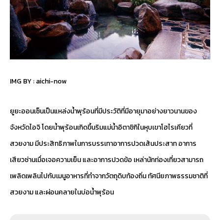
IMG BY :
aichi-now
ยูยะออนเซ็นเป็นแหล่งน้ำพุร้อนที่มีประวัติที่มีอายุมาอย่างยาวนานของ
จังหวัดไอจิ โดยน้ำพุร้อนเกิดขึ้นริมแม่น้ำอิตาชิกิในหุบเขาโฮไรเคียวที่
สวยงาม มีประสิทธิภาพในการบรรเทาอาการปวดเส้นประสาท อาการ
เสียวซ่านเมื่อเจอความเย็น และอาการปวดข้อ เหล่านักท่องเที่ยวสามารถ
เพลิดเพลินไปกับเมนูอาหารที่ทำจากวัตถุดิบท้องถิ่น ทัศนียภาพธรรมชาติที่
สวยงาม และผ่อนคลายในบ่อน้ำพุร้อน