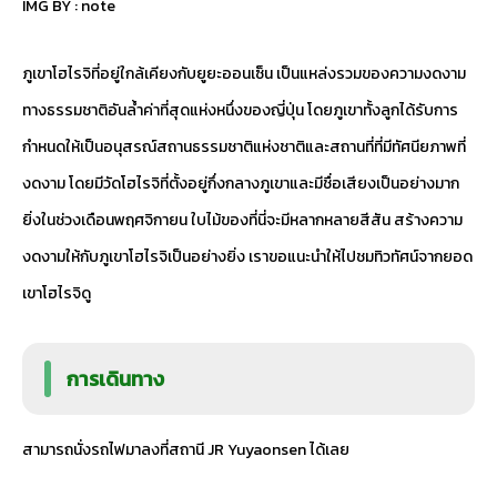
IMG BY :
note
ภูเขาโฮไรจิที่อยู่ใกล้เคียงกับยูยะออนเซ็น เป็นแหล่งรวมของความงดงาม
ทางธรรมชาติอันล้ำค่าที่สุดแห่งหนึ่งของญี่ปุ่น โดยภูเขาทั้งลูกได้รับการ
กำหนดให้เป็นอนุสรณ์สถานธรรมชาติแห่งชาติและสถานที่ที่มีทัศนียภาพที่
งดงาม โดยมีวัดโฮไรจิที่ตั้งอยู่กึ่งกลางภูเขาและมีชื่อเสียงเป็นอย่างมาก
ยิ่งในช่วงเดือนพฤศจิกายน ใบไม้ของที่นี่จะมีหลากหลายสีสัน สร้างความ
งดงามให้กับภูเขาโฮไรจิเป็นอย่างยิ่ง เราขอแนะนำให้ไปชมทิวทัศน์จากยอด
เขาโฮไรจิดู
การเดินทาง
สามารถนั่งรถไฟมาลงที่สถานี JR Yuyaonsen ได้เลย