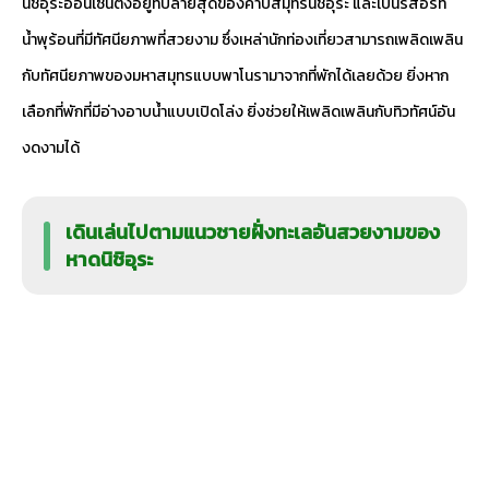
นิชิอุระออนเซ็นตั้งอยู่ที่ปลายสุดของคาบสมุทรนิชิอุระ และเป็นรีสอร์ท
น้ำพุร้อนที่มีทัศนียภาพที่สวยงาม ซึ่งเหล่านักท่องเที่ยวสามารถเพลิดเพลิน
กับทัศนียภาพของมหาสมุทรแบบพาโนรามาจากที่พักได้เลยด้วย ยิ่งหาก
เลือกที่พักที่มีอ่างอาบน้ำแบบเปิดโล่ง ยิ่งช่วยให้เพลิดเพลินกับทิวทัศน์อัน
งดงามได้
เดินเล่นไปตามแนวชายฝั่งทะเลอันสวยงามของ
หาดนิชิอุระ