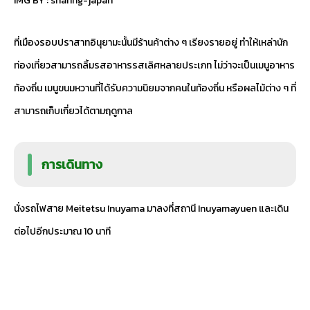
IMG BY :
sharing-japan
ที่เมืองรอบปราสาทอินุยามะนั้นมีร้านค้าต่าง ๆ เรียงรายอยู่ ทำให้เหล่านัก
ท่องเที่ยวสามารถลิ้มรสอาหารรสเลิศหลายประเภท ไม่ว่าจะเป็นเมนูอาหาร
ท้องถิ่น เมนูขนมหวานที่ได้รับความนิยมจากคนในท้องถิ่น หรือผลไม้ต่าง ๆ ที่
สามารถเก็บเกี่ยวได้ตามฤดูกาล
การเดินทาง
นั่งรถไฟสาย Meitetsu Inuyama มาลงที่สถานี Inuyamayuen และเดิน
ต่อไปอีกประมาณ 10 นาที