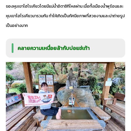
ของหุบเขาโฮไรเคียวโดยมีแม่น้ำอิตาชิกิไหลผ่าน เมื่อทั้งเมืองน้ำพุร้อนและ
หุบเขาโฮไรเคียวมารวมกัน ทำให้เกิดเป็นทัศนียภาพที่สวยงามและน่าถ่ายรูป
เป็นอย่างมาก
คลายความเหนื่อยล้ากับบ่อแช่เท้า