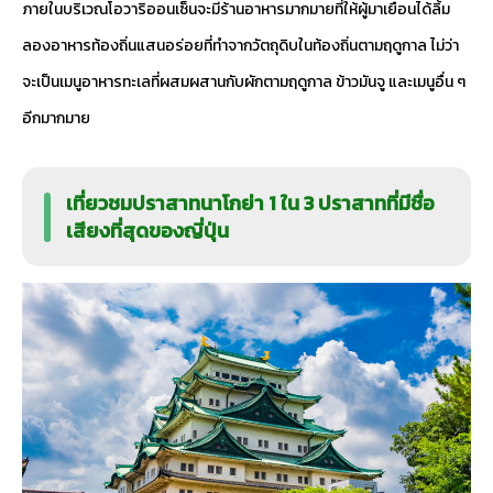
ภายในบริเวณโอวาริออนเซ็นจะมีร้านอาหารมากมายที่ให้ผู้มาเยือนได้ลิ้ม
ลองอาหารท้องถิ่นแสนอร่อยที่ทำจากวัตถุดิบในท้องถิ่นตามฤดูกาล ไม่ว่า
จะเป็นเมนูอาหารทะเลที่ผสมผสานกับผักตามฤดูกาล ข้าวมันจู และเมนูอื่น ๆ
อีกมากมาย
เที่ยวชมปราสาทนาโกย่า 1 ใน 3 ปราสาทที่มีชื่อ
เสียงที่สุดของญี่ปุ่น