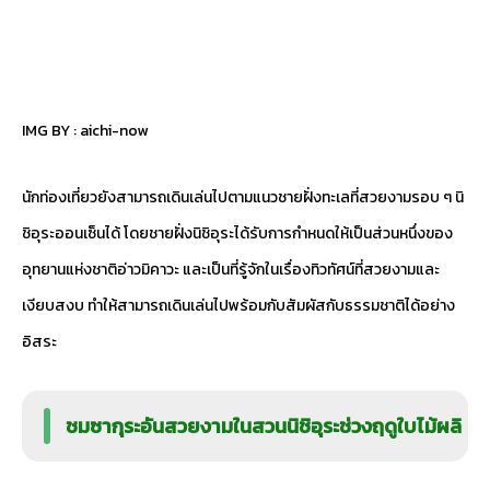
IMG BY :
aichi-now
นักท่องเที่ยวยังสามารถเดินเล่นไปตามแนวชายฝั่งทะเลที่สวยงามรอบ ๆ นิ
ชิอุระออนเซ็นได้ โดยชายฝั่งนิชิอุระได้รับการกำหนดให้เป็นส่วนหนึ่งของ
อุทยานแห่งชาติอ่าวมิคาวะ และเป็นที่รู้จักในเรื่องทิวทัศน์ที่สวยงามและ
เงียบสงบ ทำให้สามารถเดินเล่นไปพร้อมกับสัมผัสกับธรรมชาติได้อย่าง
อิสระ
ชมซากุระอันสวยงามในสวนนิชิอุระช่วงฤดูใบไม้ผลิ