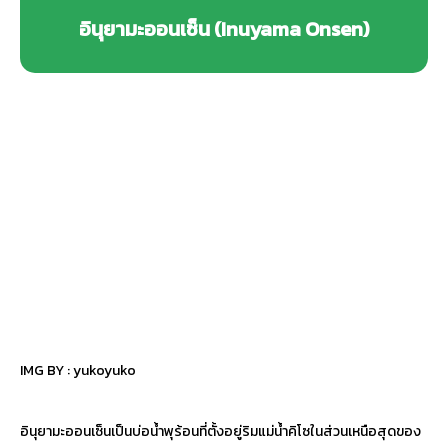
อินุยามะออนเซ็น (Inuyama Onsen)
IMG BY :
yukoyuko
อินุยามะออนเซ็นเป็นบ่อน้ำพุร้อนที่ตั้งอยู่ริมแม่น้ำคิโซในส่วนเหนือสุดของ