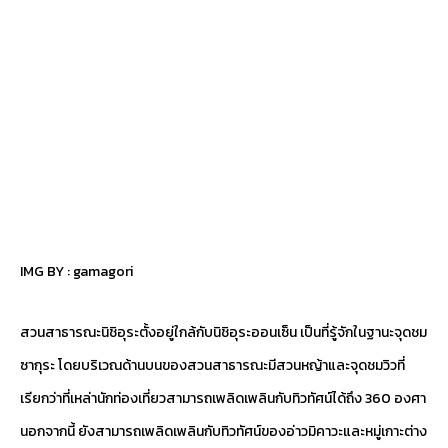
IMG BY :
gamagori
สวนสาธารณะนิชิอุระตั้งอยู่ใกล้กับนิชิอุระออนเซ็น เป็นที่รู้จักในฐานะจุดชม
ซากุระ โดยบริเวณด้านบนของสวนสาธารณะมีสวนหญ้าและจุดชมวิวที่
เรียกว่าที่เหล่านักท่องเที่ยวสามารถเพลิดเพลินกับทิวทัศน์ได้ถึง 360 องศา
นอกจากนี้ ยังสามารถเพลิดเพลินกับทิวทัศน์ของอ่าวมิคาวะและหมู่เกาะต่าง