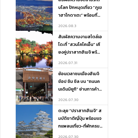
บโลก ปักหมุดเที่ยว “ภูเข
าฮาโกดาเตะ” พร้อมที่พั
กและจุดเช็กอินห้ามพลา
2026.08.3
ด!
สัมผัสความงามสไตล์เอ
โดะที่ “สวนโคโคเอ็น” เคี
ยงคู่ปราสาทฮิเมจิ พร้อ
มแจกแพลนเที่ยว-ที่พักค
2026.07.31
รบจบในที่เดียว
ย้อนเวลาชมเมืองฮิเมจิ
ช้อป ชิม ชิล บน “ถนนค
นเดินมิยูกิ” ย่านการค้าสุ
ดคลาสสิกแห่งเฮียวโงะ
2026.07.30
ตะลุย “ปราสาทฮิเมจิ” ส
มบัติชาติญี่ปุ่น พร้อมแจ
กแพลนเที่ยว-ที่พักครบจ
บในที่เดียว
2026.07.30