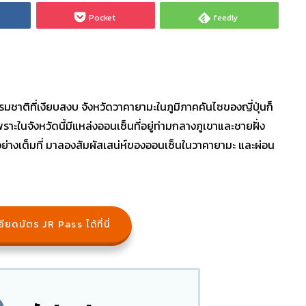
Pocket
feedly
าติที่เงียบสงบ จังหวัดวาคายามะในภูมิภาคคันไซของญี่ปุ่นก็
ราะในจังหวัดนี้มีแหล่งออนเซ็นที่อยู่ท่ามกลางภูเขาและชายฝั่ง
่างเต็มที่ มาลองสัมผัสเสน่ห์ของออนเซ็นในวาคายามะ และผ่อน
ียดบัตร JR Pass ได้ที่นี่