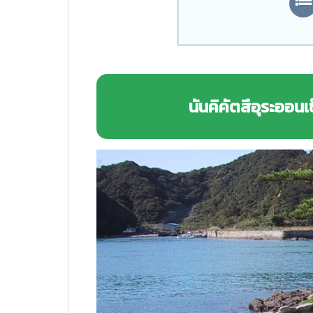
นันคิคัตสึอุระออ