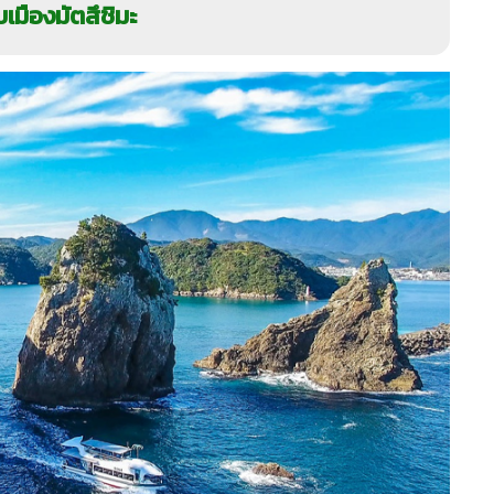
เมืองมัตสึชิมะ