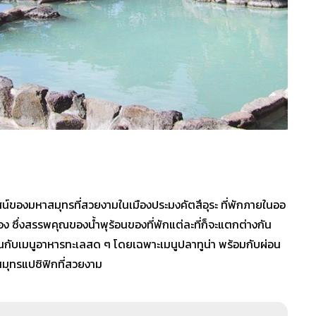
วทัศน์ของมหาสมุทรที่สวยงามในเมืองประมงคัตสึอุระ ที่พักภายในออ
เอง ซึ่งสรรพคุณของน้ำพุร้อนของที่พักแต่ละที่ก็จะแตกต่างกัน
ินกับเมนูอาหารทะเลสด ๆ โดยเฉพาะเมนูปลาทูน่า พร้อมกับผ่อน
มุทรแปซิฟิกที่สวยงาม