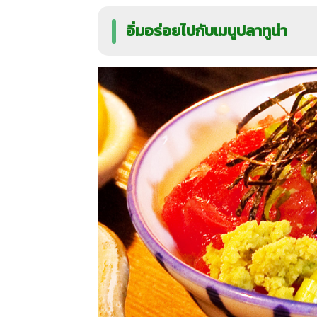
อิ่มอร่อยไปกับเมนูปลาทูน่า