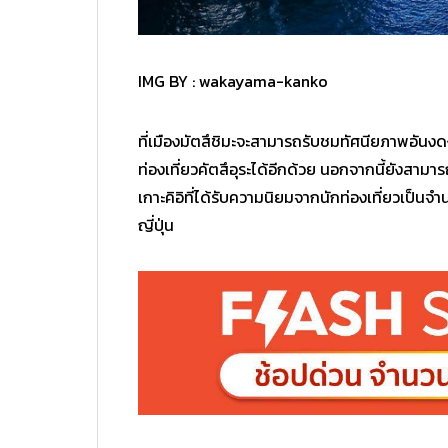
IMG BY :
wakayama-kanko
ที่เมืองมัตสึชิมะจะสามารถรับชมทัศนียภาพอันงดง
ท่องเที่ยวคัตสึอุระได้อีกด้วย นอกจากนี้ยังสามาร
เกาะคิอิที่ได้รับความนิยมจากนักท่องเที่ยวเป็น
ญี่ปุ่น