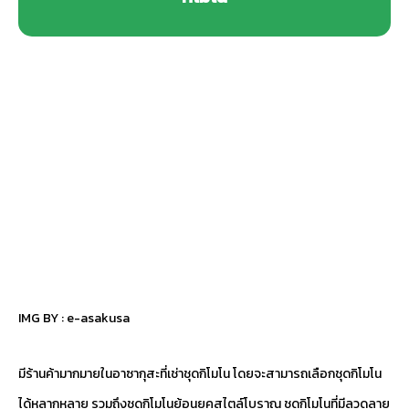
IMG BY :
e-asakusa
มีร้านค้ามากมายในอาซากุสะที่เช่าชุดกิโมโน โดยจะสามารถเลือกชุดกิโมโน
ได้หลากหลาย รวมถึงชุดกิโมโนย้อนยุคสไตล์โบราณ ชุดกิโมโนที่มีลวดลาย