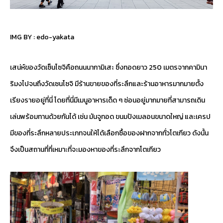
IMG BY :
edo-yakata
เสน่ห์ของวัดเซ็นโซจิคือถนนนากามิเสะ ซึ่งทอดยาว 250 เมตรจากคามินา
ริมงไปจนถึงวัดเซนโซจิ มีร้านขายของที่ระลึกและร้านอาหารมากมายตั้ง
เรียงรายอยู่ที่นี่ โดยที่นี่มีเมนูอาหารเด็ด ๆ ซ่อนอยู่มากมายที่สามารถเดิน
เล่นพร้อมทานด้วยกันได้ เช่น มันจูทอด ขนมปังเมลอนขนาดใหญ่ และเครป
มีของที่ระลึกหลายประเภทจนให้ได้เลือกซื้อของฝากจากทั่วโตเกียว ดังนั้น
จึงเป็นสถานที่ที่เหมาะที่จะมองหาของที่ระลึกจากโตเกียว