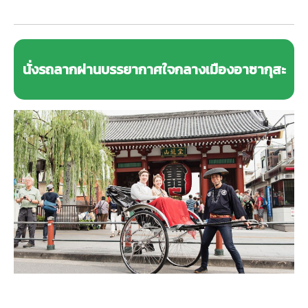
นั่งรถลากผ่านบรรยากาศใจกลางเมืองอาซากุสะ