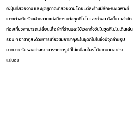
ญี่ปุ่นที่สวยงาม และชุดยูกาตะที่สวยงาม โดยแต่ละร้านมีลักษณะเฉพาะที่
แตกต่างกัน ร้านค้าหลายแห่งมีการแต่งชุดกิโมโนและทำผม ดังนั้น เหล่านัก
ท่องเที่ยวสามารถเปลี่ยนเสื้อผ้าที่ร้านและใช้เวลาทั้งวันในชุดกิโมโนเดินเล่น
รอบ ๆ อาซากุสะด้วยการเที่ยวชมอาซากุสะในชุดกิโมโนซึ่งมีจุดถ่ายรูป
มากมาย รับรองว่าจะสามารถถ่ายรูปที่ไม่เหมือนใครได้มากมายอย่าง
แน่นอน