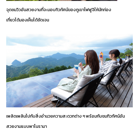
จุดชมวิวอันสวยงามที่จะมอบทิวทัศน์ของภูเขาไฟฟูจิให้นักท่อง
เที่ยวได้มองเห็นได้ชัดเจน
เพลิดเพลินไปกับสิ่งอำนวยความสะดวกต่าง ๆ พร้อมกับชมทิวทัศน์อัน
สวยงามแบบพาโนรามา