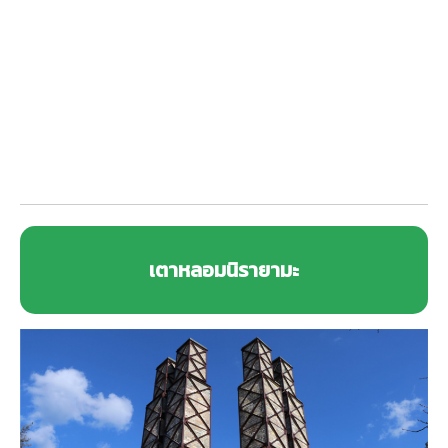
เตาหลอมนิรายามะ