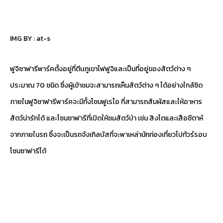
IMG BY :
at-s
ฟูจิซาฟารีพาร์คตั้งอยู่ที่ตีนภูเขาไฟฟูจิและเป็นที่อยู่ของสัตว์ต่าง ๆ
ประมาณ 70 ชนิด ซึ่งผู้เข้าชมจะสามารถเห็นสัตว์ต่าง ๆ ได้อย่างใกล้ชิด
ภายในฟูจิซาฟารีพาร์คจะมีทั้งโซนฟูเรไอ ที่สามารถสัมผัสและให้อาหาร
สัตว์น่ารักได้ และโซนซาฟารีที่เปิดให้ชมสัตว์ป่า เช่น สิงโตและเสือชีตาห์
จากภายในรถ ซึ่งจะเป็นรถจังเกิลบัสที่จะพาเหล่านักท่องเที่ยวไปทัวร์รอบ
โซนซาฟารีได้