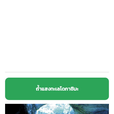
ถ้ำแสงทะเลโดกาชิมะ