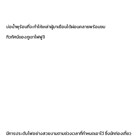
บ่อน้ำพุร้อนที่จะทำให้เหล่าผู้มาเยือนได้ผ่อนคลายพร้อมชม
ทิวทัศน์ของภูเขาไฟฟูจิ
มีการประดับไฟอย่างสวยงามตามช่วงเวลาที่กำหนดเอาไว้ ซึ่งนักท่องเที่ยว