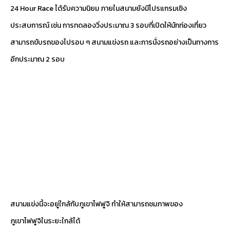
24 Hour Race ได้รับความนิยม ภายในสนามยังมีโปรแกรมเชิง
ประสบการณ์ เช่น การทดลองวิ่งประมาณ 3 รอบที่เปิดให้นักท่องเที่ยว
สามารถขับรถของไปรอบ ๆ สนามแข่งรถ และการนั่งรถอย่างเป็นทางการ
อีกประมาณ 2 รอบ
สนามแข่งนี้จะอยู่ใกล้กับภูเขาไฟฟูจิ ทำให้สามารถชมภาพของ
ภูเขาไฟฟูจิในระยะใกล้ได้