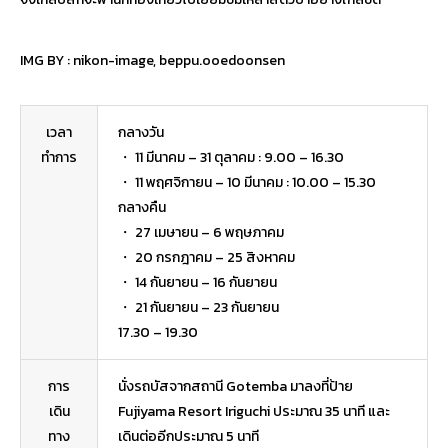
IMG BY :
nikon-image
,
beppu.ooedoonsen
เวลา
กลางวัน
ทำการ
・ 11 มีนาคม – 31 ตุลาคม : 9.00 – 16.30
・ 11 พฤศจิกายน – 10 มีนาคม : 10.00 – 15.30
กลางคืน
・ 27 เมษายน – 6 พฤษภาคม
・ 20 กรกฎาคม – 25 สิงหาคม
・ 14 กันยายน – 16 กันยายน
・ 21 กันยายน – 23 กันยายน
17.30 – 19.30
การ
นั่งรถบัสจากสถานี Gotemba มาลงที่ป้าย
เดิน
Fujiyama Resort Iriguchi ประมาณ 35 นาที และ
ทาง
เดินต่ออีกประมาณ 5 นาที