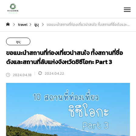
travel
ชูบุ
ขอแนะนำสถานที่ท่องเที่ยวน่าสนใจ ทั้งสถานที่ชื่อดังและสถานที่ลับแห่งจังหวัดชิซึโอกะ Part 3
ชูบุ
ขอแนะนำสถานที่ท่องเที่ยวน่าสนใจ ทั้งสถานที่ชื่อ
ดังและสถานที่ลับแห่งจังหวัดชิซึโอกะ Part 3
2024.04.22
2024.04.18