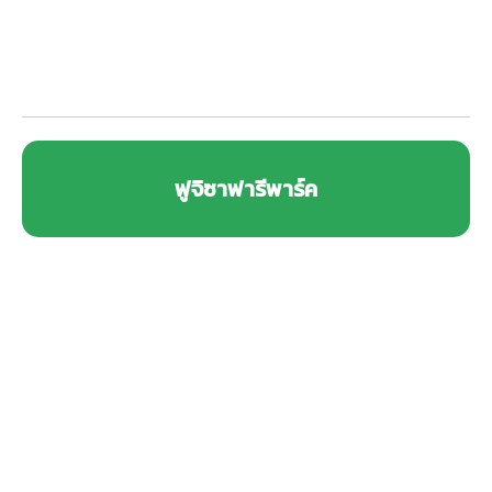
ฟูจิซาฟารีพาร์ค