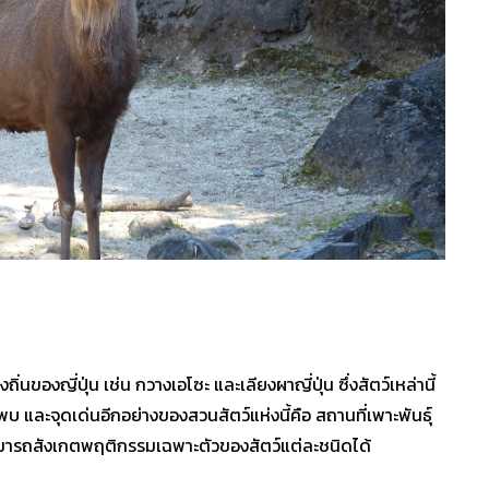
ิ่นของญี่ปุ่น เช่น กวางเอโซะ และเลียงผาญี่ปุ่น ซึ่งสัตว์เหล่านี้
ด้พบ และจุดเด่นอีกอย่างของสวนสัตว์แห่งนี้คือ สถานที่เพาะพันธุ์
วสามารถสังเกตพฤติกรรมเฉพาะตัวของสัตว์แต่ละชนิดได้