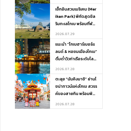
เช็กอินสวนเมริเคน (Mer
iken Park) พิกัดสุดชิล
ริมทะเลโกเบ พร้อมที่พัก
บรรยากาศดีและจุดเที่ย
2026.07.29
วรอบเกาะ
แนะนำ “โกเบฮาร์เบอร์แ
ลนด์ & หอชมเมืองโกเบ”
ดื่มด่ำวิวท่าเรือระดับโลก
พร้อมพิกัดที่พักและที่เที่
2026.07.28
ยวรอบ ๆ
ตะลุย “นันคิงมาชิ” ย่านไ
ชน่าทาวน์แห่งโกเบ สวรร
ค์ของสายกิน พร้อมพิกั
ดที่พักและที่เที่ยวรอบเมื
2026.07.28
อง