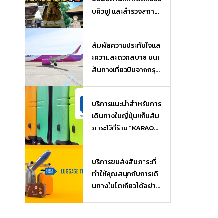
บคิวชู! และสำรวจสถาน
ที่ยอดฮิตจากเรื่อง “นัต
สึเมะกับบันทึกพิศวง” (N
สัมผัสความประทับใจแล
atsume Yuujin Chou)
ะความสะดวกสบาย บนเ
และ “วันพีซ” (One Piec
ส้นทางเที่ยวบินจากกรุงเ
e)
ทพฯ (ไทย) สู่โอซาก้า
(ญี่ปุ่น)
บริการแนะนำสำหรับการ
เดินทางในญี่ปุ่น!เก็บสัม
ภาระไว้ที่ร้าน ”KARAOK
EKAN” ใกล้ๆ แล้วไปเที่ย
ว หรือช้อปปิ้งได้แบบไม่
บริการขนส่งสัมภาระที่
ต้องหิ้วของ♪ บริการฝา
ทำให้คุณสนุกกับการเดิ
กสัมภาระ Luggage Sto
นทางในโตเกียวได้อย่างเ
rage
ต็มที่ เมื่อมาถึงสนามบิน
ก็สามารถไปเที่ยวได้โดย