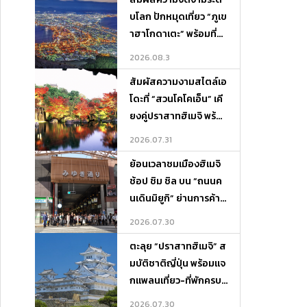
บโลก ปักหมุดเที่ยว “ภูเข
าฮาโกดาเตะ” พร้อมที่พั
กและจุดเช็กอินห้ามพลา
2026.08.3
ด!
สัมผัสความงามสไตล์เอ
โดะที่ “สวนโคโคเอ็น” เคี
ยงคู่ปราสาทฮิเมจิ พร้อ
มแจกแพลนเที่ยว-ที่พักค
2026.07.31
รบจบในที่เดียว
ย้อนเวลาชมเมืองฮิเมจิ
ช้อป ชิม ชิล บน “ถนนค
นเดินมิยูกิ” ย่านการค้าสุ
ดคลาสสิกแห่งเฮียวโงะ
2026.07.30
ตะลุย “ปราสาทฮิเมจิ” ส
มบัติชาติญี่ปุ่น พร้อมแจ
กแพลนเที่ยว-ที่พักครบจ
บในที่เดียว
2026.07.30