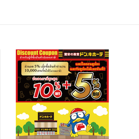
ช้อปปิ้ง
NEW
อาหารเกียวโต ซากุราอิ ปลาทูน่าต้มสไต
สัมผัสความงดงามระดับโลก ปักหมุดเที่ย
อาหารเกียวโต ซากุราอิ ปลาทูน่าต้มสไต
ล์อาริมะ (Hon Maguro Arima Ni)” — ข
 “ภูเขาฮาโกดาเตะ” พร้อมที่พักและจุดเช็
ล์อาริมะ (Hon Maguro Arima Ni)” — ข
งกินญี่ปุ่นรสละมุน เปิดปุ๊บกินได้ เหมาะทั้
กอินห้ามพลาด!
งกินญี่ปุ่นรสละมุน เปิดปุ๊บกินได้ เหมาะทั้
2026.01.28
2026.08.03
2026.01.28