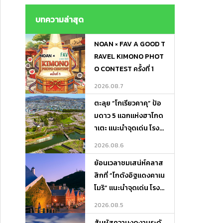
ไม่ต้องถือของ ! Lugga
ge Transfer－Porter
บทความล่าสุด
Express
NOAN × FAV A GOOD T
RAVEL KIMONO PHOT
O CONTEST ครั้งที่ 1
2026.08.7
ตะลุย “โกเรียวคาคุ” ป้อ
มดาว 5 แฉกแห่งฮาโกด
าเตะ แนะนำจุดเด่น โรงแ
รมเด็ด และที่เที่ยวรอบทิ
2026.08.6
ศ
ย้อนเวลาชมเสน่ห์คลาส
สิกที่ “โกดังอิฐแดงคาเน
โมริ” แนะนำจุดเด่น โรงแ
รมเด็ด และที่เที่ยวเดินชิ
2026.08.5
ลได้ทั้งวัน!
สัมผัสความงดงามระดั