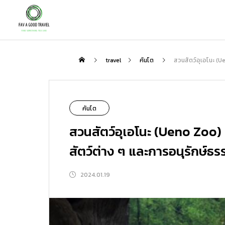
กิน
travel
คันโต
สวนสัตว์อุเอโนะ (Ue
NEW
คันโต
สวนสัตว์อุเอโนะ (Ueno Zoo) 
สัตว์ต่าง ๆ และการอนุรักษ์ธร
2024.01.19
เพลิดเพลินกับชาสไตล์ญี่ปุ่นกับสถานที่ที่
ตะลุย “โกเรียวคาคุ” ป้อมดาว 5 แฉกแห่ง
แนะนำเส้นทางเที่ยวญี่ปุ่นกับ Peach : 3 
ป็นมากกว่าแค่ร้านอาหาร | สัมผัสรสชาต
ฮาโกดาเตะ แนะนำจุดเด่น โรงแรมเด็ด แ
ส้นทางที่ไม่ควรพลาด
ชาแท้ ความสงบ และมื้ออาหารสุดพิเศษที
ละที่เที่ยวรอบทิศ
2026.01.31
2026.08.06
2026.02.23