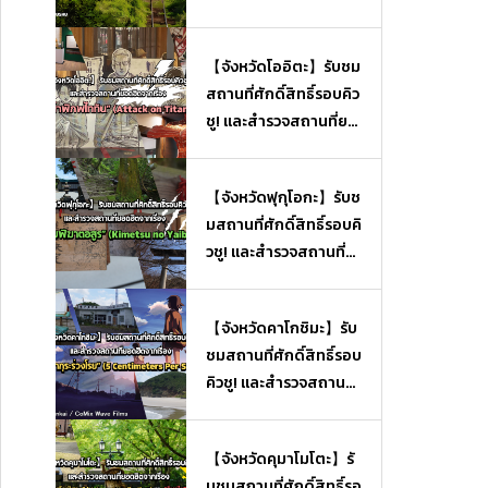
【จังหวัดโออิตะ】รับชม
สถานที่ศักดิ์สิทธิ์รอบคิว
ชู! และสำรวจสถานที่ยอ
ดฮิตจากเรื่อง “ผ่าพิภพไ
ททัน” (Attack on Tita
【จังหวัดฟุกุโอกะ】รับช
n)
มสถานที่ศักดิ์สิทธิ์รอบคิ
วชู! และสำรวจสถานที่ย
อดฮิตจากเรื่อง “ดาบพิ
ฆาตอสูร” (Kimetsu no
【จังหวัดคาโกชิมะ】รับ
Yaiba)
ชมสถานที่ศักดิ์สิทธิ์รอบ
คิวชู! และสำรวจสถานที่
ยอดฮิตจากเรื่อง “ยามซ
ากุระร่วงโรย” (5 Centi
【จังหวัดคุมาโมโตะ】รั
meters Per Second)
บชมสถานที่ศักดิ์สิทธิ์รอ