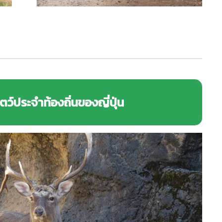
ตว์ประจำท้องถิ่นของญี่ปุ่น