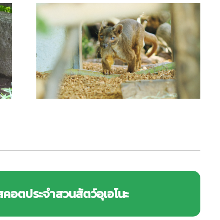
สคอตประจำสวนสัตว์อุเอโนะ