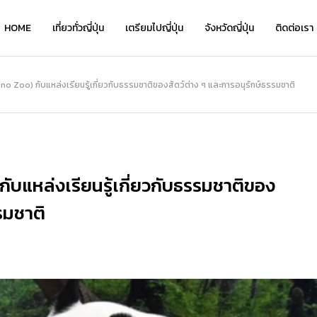
HOME
เที่ยวทั่วญี่ปุ่น
เตรียมไปญี่ปุ่น
จังหวัดญี่ปุ่น
ติดต่อเรา
เที่ยว
no Zoo) กับแหล่งเรียนรู้เกี่ยวกับธรรมชาติของสัตว์ต่าง ๆ และการอนุรักษ์ธรรมชาติ
NEW
กับแหล่งเรียนรู้เกี่ยวกับธรรมชาติของ
รมชาติ
เ
เ
Kyo Chirimen จาก Kyoryori Sakurai
ย้อนเวลาชมเสน่ห์คลาสสิกที่ “โกดังอิฐแ
Kyo Chirimen จาก Kyoryori Sakurai
“
“
ิ
— เครื่องเคียงสไตล์เกียวโต รสละมุน กล
ดงคาเนโมริ” แนะนำจุดเด่น โรงแรมเด็ด แ
— เครื่องเคียงสไตล์เกียวโต รสละมุน กล
ว
่
มกล่อม กินได้ทุกวันไม่เบื่อ
ละที่เที่ยวเดินชิลได้ทั้งวัน!
มกล่อม กินได้ทุกวันไม่เบื่อ
อ
อ
2026.01.28
2026.08.05
2026.01.28