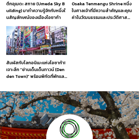
ตึกอุเมดะ สกาย (Umeda Sky B
Osaka Tenmangu Shrine หนึ่ง
uilding) มาทำความรู้จักกับหนึ่งใ
ในศาลเจ้าที่มีความสำคัญและคุณ
นสัญลักษณ์ของเมืองโอซาก้า
ค่าในวัฒนธรรมและประวัติศาสตร์
ของญี่ปุ่น
สัมผัสกับโลกอนิเมะแห่งโอซาก้า!
เจาะลึก “ย่านเด็นเด็นทาวน์ (Den
den Town)” พร้อมพิกัดที่พักและ
ที่เที่ยวรอบ ๆ