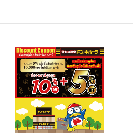
ช้อปปิ้ง
NEW
อาหารเกียวโต ซากุราอิ ปลาทูน่าต้มสไต
สัมผัสความงดงามระดับโลก ปักหมุดเที่ย
อาหารเกียวโต ซากุราอิ ปลาทูน่าต้มสไต
ล์อาริมะ (Hon Maguro Arima Ni)” — ข
 “ภูเขาฮาโกดาเตะ” พร้อมที่พักและจุดเช็
ล์อาริมะ (Hon Maguro Arima Ni)” — ข
งกินญี่ปุ่นรสละมุน เปิดปุ๊บกินได้ เหมาะทั้
กอินห้ามพลาด!
งกินญี่ปุ่นรสละมุน เปิดปุ๊บกินได้ เหมาะทั้
2026.01.28
2026.08.03
2026.01.28