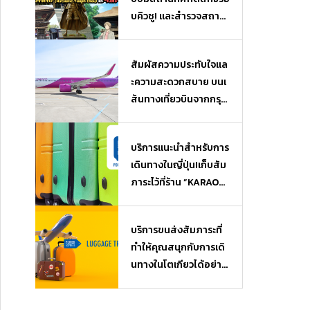
บคิวชู! และสำรวจสถาน
ที่ยอดฮิตจากเรื่อง “นัต
สึเมะกับบันทึกพิศวง” (N
สัมผัสความประทับใจแล
atsume Yuujin Chou)
ะความสะดวกสบาย บนเ
และ “วันพีซ” (One Piec
ส้นทางเที่ยวบินจากกรุงเ
e)
ทพฯ (ไทย) สู่โอซาก้า
(ญี่ปุ่น)
บริการแนะนำสำหรับการ
เดินทางในญี่ปุ่น!เก็บสัม
ภาระไว้ที่ร้าน ”KARAOK
EKAN” ใกล้ๆ แล้วไปเที่ย
ว หรือช้อปปิ้งได้แบบไม่
บริการขนส่งสัมภาระที่
ต้องหิ้วของ♪ บริการฝา
ทำให้คุณสนุกกับการเดิ
กสัมภาระ Luggage Sto
นทางในโตเกียวได้อย่างเ
rage
ต็มที่ เมื่อมาถึงสนามบิน
ก็สามารถไปเที่ยวได้โดย