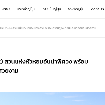
HOME
เที่ยวทั่วญี่ปุ่น
เตรียมไปญี่ปุ่น
จังหวัดญี่ปุ่น
ติดต่อเรา
เที่ยว
 Hill Park) สวนแห่งหัวหอมอันน่าพิศวง พร้อมความรู้วังน้ำวนและทิวทัศน์อันสวยงาม
NEW
rk) สวนแห่งหัวหอมอันน่าพิศวง พร้อม
ันสวยงาม
เ
เ
Kyo Chirimen จาก Kyoryori Sakurai
ย้อนเวลาชมเสน่ห์คลาสสิกที่ “โกดังอิฐแ
Kyo Chirimen จาก Kyoryori Sakurai
“
“
ิ
— เครื่องเคียงสไตล์เกียวโต รสละมุน กล
ดงคาเนโมริ” แนะนำจุดเด่น โรงแรมเด็ด แ
— เครื่องเคียงสไตล์เกียวโต รสละมุน กล
ว
่
มกล่อม กินได้ทุกวันไม่เบื่อ
ละที่เที่ยวเดินชิลได้ทั้งวัน!
มกล่อม กินได้ทุกวันไม่เบื่อ
อ
อ
2026.01.28
2026.08.05
2026.01.28