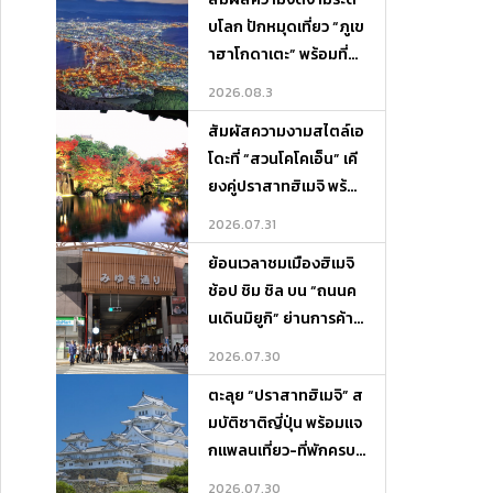
บโลก ปักหมุดเที่ยว “ภูเข
าฮาโกดาเตะ” พร้อมที่พั
กและจุดเช็กอินห้ามพลา
2026.08.3
ด!
สัมผัสความงามสไตล์เอ
โดะที่ “สวนโคโคเอ็น” เคี
ยงคู่ปราสาทฮิเมจิ พร้อ
มแจกแพลนเที่ยว-ที่พักค
2026.07.31
รบจบในที่เดียว
ย้อนเวลาชมเมืองฮิเมจิ
ช้อป ชิม ชิล บน “ถนนค
นเดินมิยูกิ” ย่านการค้าสุ
ดคลาสสิกแห่งเฮียวโงะ
2026.07.30
ตะลุย “ปราสาทฮิเมจิ” ส
มบัติชาติญี่ปุ่น พร้อมแจ
กแพลนเที่ยว-ที่พักครบจ
บในที่เดียว
2026.07.30