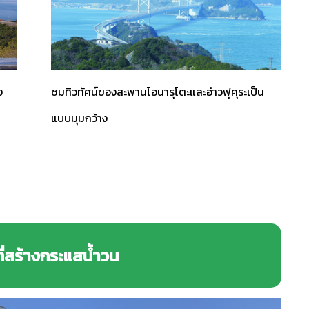
ง
ชมทิวทัศน์ของสะพานโอนารุโตะและอ่าวฟุคุระเป็น
แบบมุมกว้าง
ี่สร้างกระแสน้ำวน