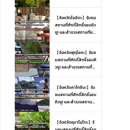
【จังหวัดโออิตะ】รับชม
สถานที่ศักดิ์สิทธิ์รอบคิว
ชู! และสำรวจสถานที่ยอ
ดฮิตจากเรื่อง “ผ่าพิภพไ
ททัน” (Attack on Tita
【จังหวัดฟุกุโอกะ】รับช
n)
มสถานที่ศักดิ์สิทธิ์รอบคิ
วชู! และสำรวจสถานที่ย
อดฮิตจากเรื่อง “ดาบพิ
ฆาตอสูร” (Kimetsu no
【จังหวัดคาโกชิมะ】รับ
Yaiba)
ชมสถานที่ศักดิ์สิทธิ์รอบ
คิวชู! และสำรวจสถานที่
ยอดฮิตจากเรื่อง “ยามซ
ากุระร่วงโรย” (5 Centi
【จังหวัดคุมาโมโตะ】รั
meters Per Second)
บชมสถานที่ศักดิ์สิทธิ์รอ