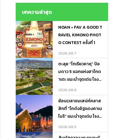
ไม่ต้องถือของ ! Lugga
ge Transfer－Porter
บทความล่าสุด
Express
NOAN × FAV A GOOD T
RAVEL KIMONO PHOT
O CONTEST ครั้งที่ 1
2026.08.7
ตะลุย “โกเรียวคาคุ” ป้อ
มดาว 5 แฉกแห่งฮาโกด
าเตะ แนะนำจุดเด่น โรงแ
รมเด็ด และที่เที่ยวรอบทิ
2026.08.6
ศ
ย้อนเวลาชมเสน่ห์คลาส
สิกที่ “โกดังอิฐแดงคาเน
โมริ” แนะนำจุดเด่น โรงแ
รมเด็ด และที่เที่ยวเดินชิ
2026.08.5
ลได้ทั้งวัน!
สัมผัสความงดงามระดั