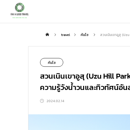
กิน
travel
คันไซ
สวนเนินเขาอูสุ (Uzu
NEW
คันไซ
สวนเนินเขาอูสุ (Uzu Hill Pa
ความรู้วังน้ำวนและทิวทัศน์อ
2024.02.14
เพลิดเพลินกับชาสไตล์ญี่ปุ่นกับสถานที่ที่
ตะลุย “โกเรียวคาคุ” ป้อมดาว 5 แฉกแห่ง
แนะนำเส้นทางเที่ยวญี่ปุ่นกับ Peach : 3 
ป็นมากกว่าแค่ร้านอาหาร | สัมผัสรสชาต
ฮาโกดาเตะ แนะนำจุดเด่น โรงแรมเด็ด แ
ส้นทางที่ไม่ควรพลาด
ชาแท้ ความสงบ และมื้ออาหารสุดพิเศษที
ละที่เที่ยวรอบทิศ
2026.01.31
2026.08.06
2026.02.23