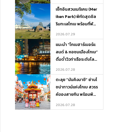
เช็กอินสวนเมริเคน (Mer
iken Park) พิกัดสุดชิล
ริมทะเลโกเบ พร้อมที่พัก
บรรยากาศดีและจุดเที่ย
2026.07.29
วรอบเกาะ
แนะนำ “โกเบฮาร์เบอร์แ
ลนด์ & หอชมเมืองโกเบ”
ดื่มด่ำวิวท่าเรือระดับโลก
พร้อมพิกัดที่พักและที่เที่
2026.07.28
ยวรอบ ๆ
ตะลุย “นันคิงมาชิ” ย่านไ
ชน่าทาวน์แห่งโกเบ สวรร
ค์ของสายกิน พร้อมพิกั
ดที่พักและที่เที่ยวรอบเมื
2026.07.28
อง