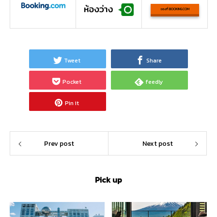
จองที่ BOOKING.COM
Tweet
Share
Pocket
feedly
Pin it
Prev post
Next post
Pick up