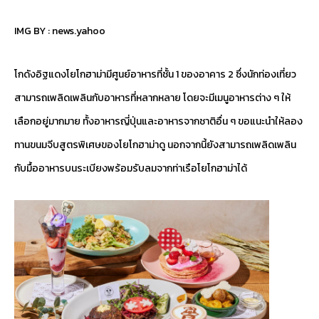
IMG BY :
news.yahoo
โกดังอิฐแดงโยโกฮาม่ามีศูนย์อาหารที่ชั้น 1 ของอาคาร 2 ซึ่งนักท่องเที่ยว
สามารถเพลิดเพลินกับอาหารที่หลากหลาย โดยจะมีเมนูอาหารต่าง ๆ ให้
เลือกอยู่มากมาย ทั้งอาหารญี่ปุ่นและอาหารจากชาติอื่น ๆ ขอแนะนำให้ลอง
ทานขนมจีบสูตรพิเศษของโยโกฮาม่าดู นอกจากนี้ยังสามารถเพลิดเพลิน
กับมื้ออาหารบนระเบียงพร้อมรับลมจากท่าเรือโยโกฮาม่าได้