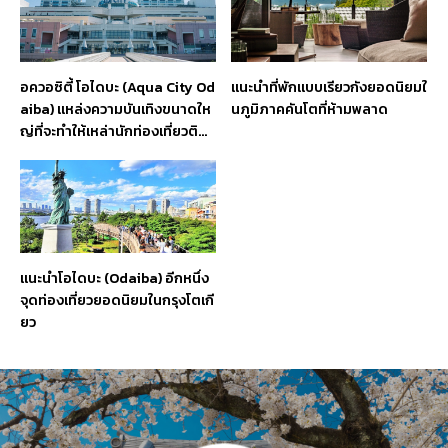
อควอซิตี้ โอไดบะ (Aqua City Od
แนะนำที่พักแบบเรียวกังยอดนิยมใ
aiba) แหล่งความบันเทิงขนาดให
นภูมิภาคคันโตที่ห้ามพลาด
ญ่ที่จะทำให้เหล่านักท่องเที่ยวติดใ
จจนไม่อยากกลับ
แนะนำโอไดบะ (Odaiba) อีกหนึ่ง
จุดท่องเที่ยวยอดนิยมในกรุงโตเกี
ยว