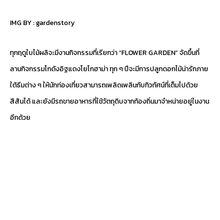
IMG BY :
gardenstory
ทุกฤดูใบไม้ผลิจะมีงานกิจกรรมที่เรียกว่า “FLOWER GARDEN” จัดขึ้นที่
ลานกิจกรรมโกดังอิฐแดงโยโกฮาม่า ทุก ๆ ปีจะมีการปลูกดอกไม้น่ารักภาย
ใต้ธีมต่าง ๆ ให้นักท่องเที่ยวสามารถเพลิดเพลินกับทิวทัศน์ที่เต็มไปด้วย
สีสันได้ และยังมีรถขายอาหารที่ใช้วัตถุดิบจากท้องถิ่นมาจำหน่ายอยู่ในงาน
อีกด้วย