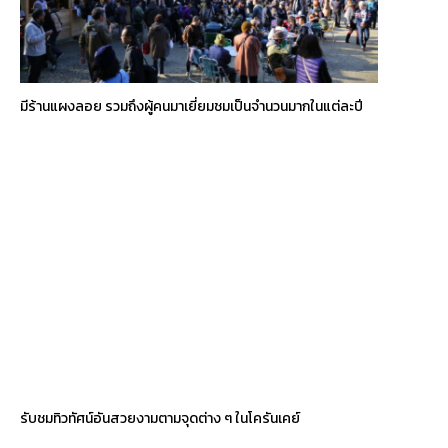
มีร้านแผงลอย รวมถึงผู้คนมาเยี่ยมชมเป็นจำนวนมากในแต่ละปี
รับชมทิวทัศน์อันสวยงามตามจุดต่าง ๆ ในโครันเคย์