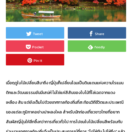
Tweet
Share
Pocket
feedly
Pin it
เมื่อฤดูใบไม้เปลี่ยนสีมาถึง ญี่ปุ่นก็เปลี่ยนโฉมเป็นดินแดนแห่งความโรแมน
ติกและวัฒนธรรมอันมีเสน่ห์ ไม่ใช่แค่สีสันของใบไม้ที่ไล่เฉดจากแดง
เหลือง ส้ม แต่ยังเต็มไปด้วยเทศกาลท้องถิ่นที่สะท้อนวิถีชีวิตและประเพณี
ของแต่ละภูมิภาคอย่างน่าหลงใหล สำหรับนักท่องเที่ยวชาวไทยที่อยาก
สัมผัสญี่ปุ่นให้ลึกซึ้งกว่าการเที่ยวทั่วไป การไปชมใบไม้เปลี่ยนสีพร้อมกับ
ร่วมงานเทศกาลท้องถิ่นจึงเป็นประสบการณ์ที่ควร “ไปให้ทัน ไปให้ถึง” แล้ว