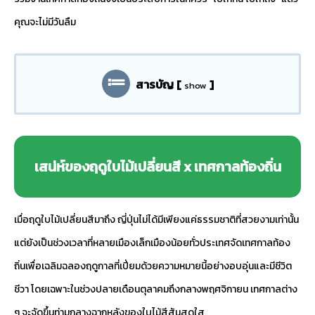
คุณจะไม่มีวันลืม
สารบัญ
[
]
show
เสน่ห์ของฤดูใบไม้เปลี่ยนสี x เทศกาลท้องถิ่น
เมื่อฤดูใบไม้เปลี่ยนสีมาถึง ญี่ปุ่นไม่ได้มีเพียงแค่ธรรมชาติที่สวยงามเท่านั้น
แต่ยังเป็นช่วงเวลาที่หลายเมืองเล็กเมืองน้อยทั่วประเทศจัดเทศกาลท้อง
ถิ่นเพื่อเฉลิมฉลองฤดูกาลที่เปี่ยมด้วยความหมายนี้อย่างอบอุ่นและมีชีวิต
ชีวา โดยเฉพาะในช่วงปลายเดือนตุลาคมถึงกลางพฤศจิกายน เทศกาลต่าง
ๆ จะจัดขึ้นท่ามกลางฉากหลังของใบไม้สีสันสดใส