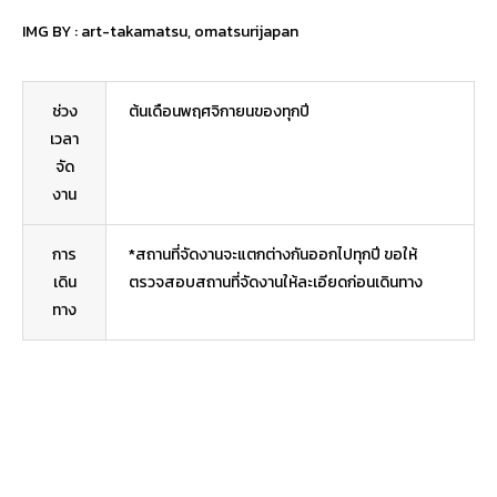
IMG BY :
art-takamatsu
,
omatsurijapan
ช่วง
ต้นเดือนพฤศจิกายนของทุกปี
เวลา
จัด
งาน
การ
*สถานที่จัดงานจะแตกต่างกันออกไปทุกปี ขอให้
เดิน
ตรวจสอบสถานที่จัดงานให้ละเอียดก่อนเดินทาง
ทาง