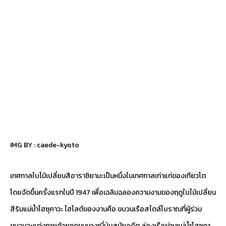
IMG BY :
caede-kyoto
เทศกาลใบไม้เปลี่ยนสีอาราชิยามะเป็นหนึ่งในเทศกาลเก่าแก่ของเกียวโต
โดยจัดขึ้นครั้งแรกในปี 1947 เพื่อเฉลิมฉลองความงามของฤดูใบไม้เปลี่ยน
สีริมแม่น้ำโฮซุคาวะ ไฮไลต์ของงานคือ ขบวนเรือสไตล์โบราณที่ผู้ร่วม
ขบวนจะแต่งกายด้วยชุดขุนนางญี่ปุ่นสมัยอดีต ล่องเรือผ่านแม่น้ำโฮซุคา