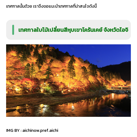
เทศกาลนั้นด้วย เราจึงขอแนะนำเทศกาลที่น่าสนใจดังนี้
เทศกาลใบไม้เปลี่ยนสีหุบเขาโครันเคย์ จังหวัดไอจิ
IMG BY :
aichinow.pref.aichi