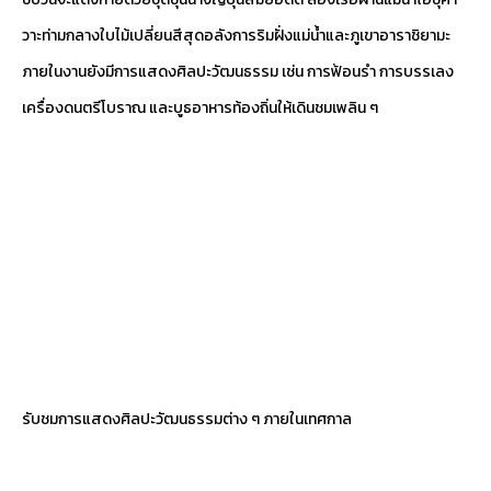
วาะท่ามกลางใบไม้เปลี่ยนสีสุดอลังการริมฝั่งแม่น้ำและภูเขาอาราชิยามะ
ภายในงานยังมีการแสดงศิลปะวัฒนธรรม เช่น การฟ้อนรำ การบรรเลง
เครื่องดนตรีโบราณ และบูธอาหารท้องถิ่นให้เดินชมเพลิน ๆ
รับชมการแสดงศิลปะวัฒนธรรมต่าง ๆ ภายในเทศกาล