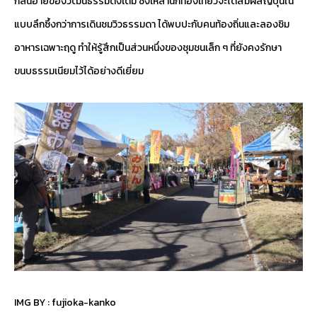
กลิ่นอายของวัฒนธรรมดั้งเดิม ซึ่งเหล่านักท่องเที่ยวจะได้สัมผัสญี่ปุ่นใน
แบบลึกซึ้งกว่าการเดินชมวิวธรรมดา ได้พบปะกับคนท้องถิ่นและลองชิม
อาหารเฉพาะฤดู ทำให้รู้สึกเป็นส่วนหนึ่งของชุมชนเล็ก ๆ ที่ยังคงรักษา
ขนบธรรมเนียมไว้ได้อย่างดีเยี่ยม
IMG BY :
fujioka-kanko