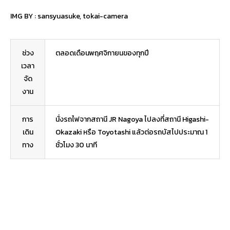
IMG BY :
sansyuasuke
,
tokai-camera
ช่วง
ตลอดเดือนพฤศจิกายนของทุกปี
เวลา
จัด
งาน
การ
นั่งรถไฟจากสถานี JR Nagoya ไปลงที่สถานี Higashi-
เดิน
Okazaki หรือ Toyotashi แล้วต่อรถบัสไปประมาณ 1
ทาง
ชั่วโมง 30 นาที