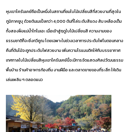
หุบเขาโครันเคย์ถือเป็นหนึ่งในสถานที่ชมใบไม้เปลี่ยนสีที่สวยงามที่สุดใน
ภูมิภาคชูบุ ด้วยต้นเมเปิ้ลกว่า 4,000 ต้นที่ไล่ระดับสีแดง ส้ม เหลืองเต็ม
ทั้งสองฝั่งแม่น้ำโทโมเอะ เมื่อเข้าสู่ฤดูใบไม้เปลี่ยนสี ความงามของ
ธรรมชาติก็จะยิ่งทวีคูณ โดยเฉพาะในช่วงเวลาการประดับไฟในตอนกลาง
คืนที่ต้นไม้จะถูกประดับไฟสวยงาม เพิ่มความโรแมนติกให้กับบรรยากาศ
เทศกาลใบไม้เปลี่ยนสีหุบเขาโครันเคย์นี้จะมีการจัดแสดงศิลปวัฒนธรรม
พื้นบ้าน ร้านค้าอาหารท้องถิ่น งานฝีมือ และตลาดขายของที่ระลึก ให้เดิน
เล่นเพลิน ๆ ตลอดแนว