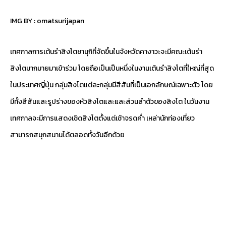
IMG BY :
omatsurijapan
เทศกาลการเต้นรำสิงโตซานุกิที่จัดขึ้นในจังหวัดคางาวะจะมีคณะเต้นรำ
สิงโตมากมายมาเข้าร่วม โดยถือเป็นเป็นหนึ่งในงานเต้นรำสิงโตที่ใหญ่ที่สุด
ในประเทศญี่ปุ่น กลุ่มสิงโตแต่ละกลุ่มมีสีสันที่เป็นเอกลักษณ์เฉพาะตัว โดย
มีทั้งสีสันและรูปร่างของหัวสิงโตและและส่วนลำตัวของสิงโต ในวันงาน
เทศกาลจะมีการแสดงเชิดสิงโตตั้งแต่เช้าจรดค่ำ เหล่านักท่องเที่ยว
สามารถสนุกสนานได้ตลอดทั้งวันอีกด้วย