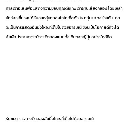
ศาลเจ้าอิเสะเพื่อแสดงความขอบคุณต่อเทพเจ้าผ่านเสียงกลอง โดยเหล่า
นักท่องเที่ยวจะได้รับชมกลุ่มกลองไทโกะชื่อดัง 16 กลุ่มแสดงร่วมกัน โดย
จะเป็นการแสดงอันยิ่งใหญ่ที่เต็มไปด้วยอารมณ์ ซึ่งนี่เป็นโอกาสดีที่จะได้
สัมผัสประสบการณ์การตีกลองแบบดั้งเดิมของญี่ปุ่นอย่างใกล้ชิด
รับชมการแสดงตีกลองอันยิ่งใหญ่ที่เต็มไปด้วยอารมณ์