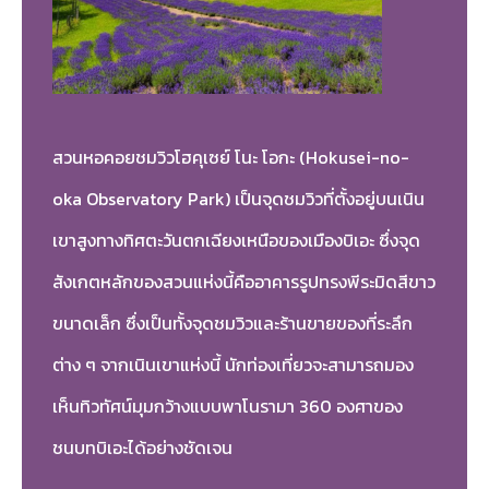
สวนหอคอยชมวิวโฮคุเซย์ โนะ โอกะ (Hokusei-no-
oka Observatory Park) เป็นจุดชมวิวที่ตั้งอยู่บนเนิน
เขาสูงทางทิศตะวันตกเฉียงเหนือของเมืองบิเอะ ซึ่งจุด
สังเกตหลักของสวนแห่งนี้คืออาคารรูปทรงพีระมิดสีขาว
ขนาดเล็ก ซึ่งเป็นทั้งจุดชมวิวและร้านขายของที่ระลึก
ต่าง ๆ จากเนินเขาแห่งนี้ นักท่องเที่ยวจะสามารถมอง
เห็นทิวทัศน์มุมกว้างแบบพาโนรามา 360 องศาของ
ชนบทบิเอะได้อย่างชัดเจน