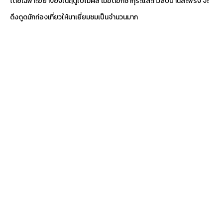
โดยเฉพาะอย่างยิ่งในฤดูใบไม้ผลิ เมื่อดอกซากุระและทิวลิปบานสะพรั่ง จะ
ดึงดูดนักท่องเที่ยวให้มาเยี่ยมชมเป็นจำนวนมาก