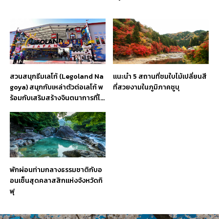
สวนสนุกธีมเลโก้ (Legoland Na
แนะนำ 5 สถานที่ชมใบไม้เปลี่ยนสี
goya) สนุกกับเหล่าตัวต่อเลโก้ พ
ที่สวยงามในภูมิภาคชูบุ
ร้อมกับเสริมสร้างจินตนาการที่ไม่
สินสุด
พักผ่อนท่ามกลางธรรมชาติกับอ
อนเซ็นสุดคลาสสิกแห่งจังหวัดกิ
ฟุ