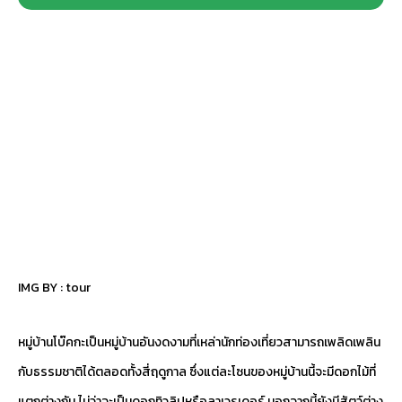
IMG BY :
tour
หมู่บ้านโบ๊คกะเป็นหมู่บ้านอันงดงามที่เหล่านักท่องเที่ยวสามารถเพลิดเพลิน
กับธรรมชาติได้ตลอดทั้งสี่ฤดูกาล ซึ่งแต่ละโซนของหมู่บ้านนี้จะมีดอกไม้ที่
แตกต่างกัน ไม่ว่าจะเป็นดอกทิวลิปหรือลาเวรเดอร์ นอกจากนี้ยังมีสัตว์ต่าง