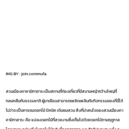
IMG BY :
join.commufa
สวนเมืองคาคามิกาฮาระเป็นสถานที่ท่องเที่ยวที่มีสนามหญ้ากว้างใหญ่ที่
กลมกลืนกับธรรมชาติ ผู้มาเยือนสามารถเพลิดเพลินกับกิจกรรมของที่นี่ได้
ไม่ว่าจะเป็นการชมดอกไม้ ปิคนิค เดินชมสวน สิ่งที่น่าสนใจของสวนเมืองคา
คามิกาฮาระ คือ แปลงดอกไม้ที่สวยงามซึ่งเต็มไปด้วยดอกไม้ตามฤดูกาล