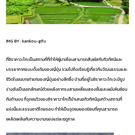
IMG BY :
kankou-gifu
ที่ชิราคาวะโกะเป็นสถานที่ที่ทำให้ผู้มาเยือนสามารถสัมผัสกับทิวทัศน์และ
บรรยากาศแบบดั้งเดิมของญี่ปุ่น รวมไปถึงเรียนรู้เกี่ยวกับวัฒนธรรมและ
ชีวิตในชนบทเก่าแก่ของญี่ปุ่นอย่างลึกซึ้ง บ้านที่อยู่ในชิราคาวะโกะจะมีรูป
ร่างอันเป็นเอกลักษณ์ด้วยหลังคาทรงสามเหลี่ยมสองชั้นและผนังหินซ้อน
กันด้านบน ที่จุดชมวิวของชิราคาวาโกะก็นำเสนอทิวทัศน์มุมกว้างสถานที่
แห่งนี้และธรรมชาติโดยรอบ ทำให้เป็นจุดชมยอดนิยมที่คุณสามารถ
เพลิดเพลินกับความงามของแต่ละฤดูกาล