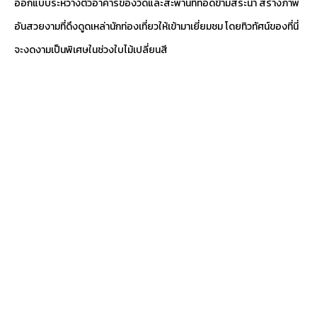
ออกแบบระหว่างตัวอาคารของวัดและสะพานที่ทอดข้ามสระน้ำ สร้างภาพ
อันสวยงามที่ดึงดูดเหล่านักท่องเที่ยวให้เข้ามาเยี่ยมชม โดยทิวทัศน์ของที่นี่
จะงดงามเป็นพิเศษในช่วงใบไม้เปลี่ยนสี