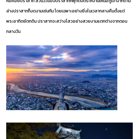
หอคอยปราสาท ส่วนวิวของปราสาทกิฟุที่ตั้งตระหง่านเหนือภูเขาจากด้าน
ล่างปราสาทก็งดงามเช่นกัน โดยเฉพาะอย่างยิ่งในเวลากลางคืนตั้งแต่
พระอาทิตย์ตกดิน ปราสาทจะสว่างไสวอย่างสวยงามแตกต่างจากตอน
กลางวัน