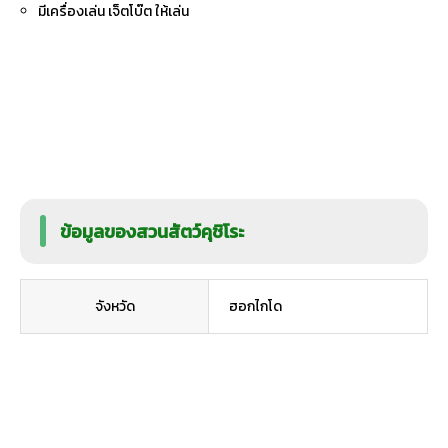
มีเครื่องเล่น เจ็ตโบ๊ต ให้เล่น
ข้อมูลของสวนสัตว์คุชิโระ
จังหวัด
ฮอกไกโด