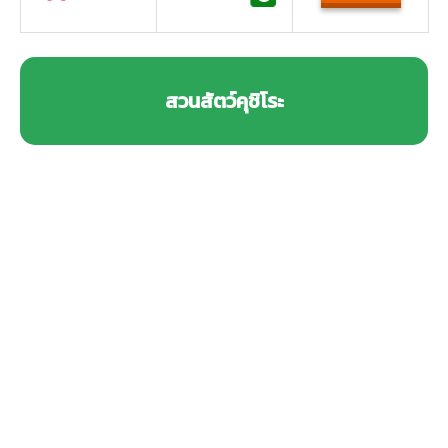
สวนสัตว์คุชิโระ