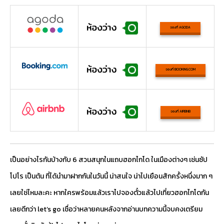
จองที่ AGODA
จองที่ BOOKING.COM
จองที่ AIRBNB
เป็นอย่างไรกันบ้างกับ 6 สวนสนุกในแถบฮอกไกโด ในเมืองต่างๆ เช่นซัป
โปโร เป็นต้น ที่ได้นำมาฝากกันในวันนี้ น่าสนใจ น่าไปเยือนสักครั้งหนึ่งมาก ๆ
เลยใช่ไหมละคะ หากใครพร้อมแล้วเราไปจองตั๋วแล้วไปเที่ยวฮอกไกโดกัน
เลยดีกว่า let’s go เชื่อว่าหลายคนหลังจากอ่านบทความนี้จบคงเตรียม