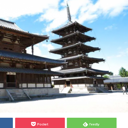
Pocket
feedly