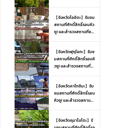
【จังหวัดโออิตะ】รับชม
สถานที่ศักดิ์สิทธิ์รอบคิว
ชู! และสำรวจสถานที่ยอ
ดฮิตจากเรื่อง “ผ่าพิภพไ
ททัน” (Attack on Tita
【จังหวัดฟุกุโอกะ】รับช
n)
มสถานที่ศักดิ์สิทธิ์รอบคิ
วชู! และสำรวจสถานที่ย
อดฮิตจากเรื่อง “ดาบพิ
ฆาตอสูร” (Kimetsu no
【จังหวัดคาโกชิมะ】รับ
Yaiba)
ชมสถานที่ศักดิ์สิทธิ์รอบ
คิวชู! และสำรวจสถานที่
ยอดฮิตจากเรื่อง “ยามซ
ากุระร่วงโรย” (5 Centi
【จังหวัดคุมาโมโตะ】รั
meters Per Second)
บชมสถานที่ศักดิ์สิทธิ์รอ