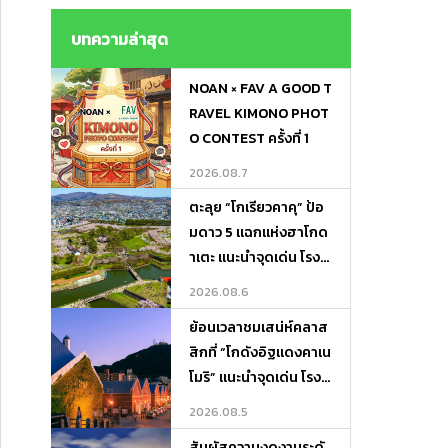
ไม่ต้องถือของ ! Lugga
ge Transfer－Porter
บทความล่าสุด
Express
NOAN × FAV A GOOD T
RAVEL KIMONO PHOT
O CONTEST ครั้งที่ 1
2026.08.7
ตะลุย “โกเรียวคาคุ” ป้อ
มดาว 5 แฉกแห่งฮาโกด
าเตะ แนะนำจุดเด่น โรงแ
รมเด็ด และที่เที่ยวรอบทิ
2026.08.6
ศ
ย้อนเวลาชมเสน่ห์คลาส
สิกที่ “โกดังอิฐแดงคาเน
โมริ” แนะนำจุดเด่น โรงแ
รมเด็ด และที่เที่ยวเดินชิ
2026.08.5
ลได้ทั้งวัน!
สัมผัสความงดงามระดั