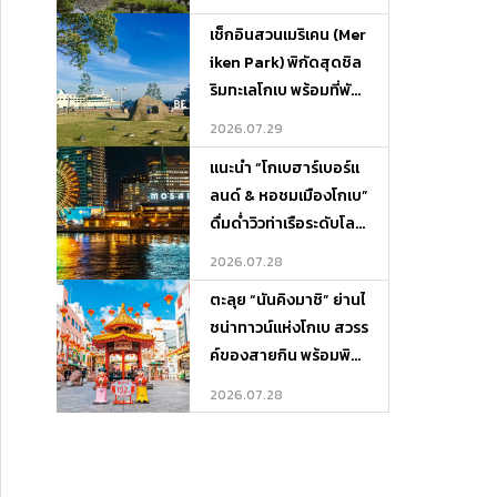
เช็กอินสวนเมริเคน (Mer
iken Park) พิกัดสุดชิล
ริมทะเลโกเบ พร้อมที่พัก
บรรยากาศดีและจุดเที่ย
2026.07.29
วรอบเกาะ
แนะนำ “โกเบฮาร์เบอร์แ
ลนด์ & หอชมเมืองโกเบ”
ดื่มด่ำวิวท่าเรือระดับโลก
พร้อมพิกัดที่พักและที่เที่
2026.07.28
ยวรอบ ๆ
ตะลุย “นันคิงมาชิ” ย่านไ
ชน่าทาวน์แห่งโกเบ สวรร
ค์ของสายกิน พร้อมพิกั
ดที่พักและที่เที่ยวรอบเมื
2026.07.28
อง