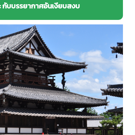
ดะ กับบรรยากาศอันเงียบสงบ