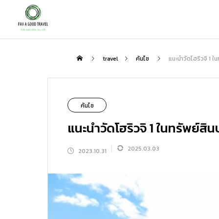
กิน
travel
คันไซ
แนะนำวัดโฮริวจิ 1 ใ
NEW
คันไซ
แนะนำวัดโฮริวจิ 1 ในทรัพย์สิ
2025.03.03
2023.10.31
เพลิดเพลินกับชาสไตล์ญี่ปุ่นกับสถานที่ที่
ตะลุย “โกเรียวคาคุ” ป้อมดาว 5 แฉกแห่ง
แนะนำเส้นทางเที่ยวญี่ปุ่นกับ Peach : 3 
ป็นมากกว่าแค่ร้านอาหาร | สัมผัสรสชาต
ฮาโกดาเตะ แนะนำจุดเด่น โรงแรมเด็ด แ
ส้นทางที่ไม่ควรพลาด
ชาแท้ ความสงบ และมื้ออาหารสุดพิเศษที
ละที่เที่ยวรอบทิศ
2026.01.31
2026.08.06
2026.02.23