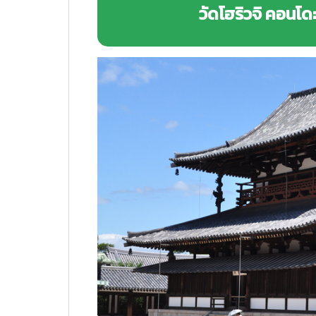
วัดโฮริวจิ คอนโ