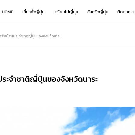
HOME
เที่ยวทั่วญี่ปุ่น
เตรียมไปญี่ปุ่น
จังหวัดญี่ปุ่น
ติดต่อเรา
เที่ยว
นทรัพย์สินประจำชาติญี่ปุ่นของจังหวัดนาระ
NEW
นประจำชาติญี่ปุ่นของจังหวัดนาระ
เ
เ
Kyo Chirimen จาก Kyoryori Sakurai
ย้อนเวลาชมเสน่ห์คลาสสิกที่ “โกดังอิฐแ
Kyo Chirimen จาก Kyoryori Sakurai
“
“
ิ
— เครื่องเคียงสไตล์เกียวโต รสละมุน กล
ดงคาเนโมริ” แนะนำจุดเด่น โรงแรมเด็ด แ
— เครื่องเคียงสไตล์เกียวโต รสละมุน กล
ว
่
มกล่อม กินได้ทุกวันไม่เบื่อ
ละที่เที่ยวเดินชิลได้ทั้งวัน!
มกล่อม กินได้ทุกวันไม่เบื่อ
อ
อ
2026.01.28
2026.08.05
2026.01.28