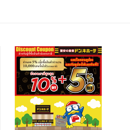
ช้อปปิ้ง
NEW
อาหารเกียวโต ซากุราอิ ปลาทูน่าต้มสไต
สัมผัสความงดงามระดับโลก ปักหมุดเที่ย
อาหารเกียวโต ซากุราอิ ปลาทูน่าต้มสไต
ล์อาริมะ (Hon Maguro Arima Ni)” — ข
 “ภูเขาฮาโกดาเตะ” พร้อมที่พักและจุดเช็
ล์อาริมะ (Hon Maguro Arima Ni)” — ข
งกินญี่ปุ่นรสละมุน เปิดปุ๊บกินได้ เหมาะทั้
กอินห้ามพลาด!
งกินญี่ปุ่นรสละมุน เปิดปุ๊บกินได้ เหมาะทั้
2026.01.28
2026.08.03
2026.01.28