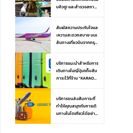
บคิวชู! และสำรวจสถาน
ที่ยอดฮิตจากเรื่อง “นัต
สึเมะกับบันทึกพิศวง” (N
สัมผัสความประทับใจแล
atsume Yuujin Chou)
ะความสะดวกสบาย บนเ
และ “วันพีซ” (One Piec
ส้นทางเที่ยวบินจากกรุงเ
e)
ทพฯ (ไทย) สู่โอซาก้า
(ญี่ปุ่น)
บริการแนะนำสำหรับการ
เดินทางในญี่ปุ่น!เก็บสัม
ภาระไว้ที่ร้าน ”KARAOK
EKAN” ใกล้ๆ แล้วไปเที่ย
ว หรือช้อปปิ้งได้แบบไม่
บริการขนส่งสัมภาระที่
ต้องหิ้วของ♪ บริการฝา
ทำให้คุณสนุกกับการเดิ
กสัมภาระ Luggage Sto
นทางในโตเกียวได้อย่างเ
rage
ต็มที่ เมื่อมาถึงสนามบิน
ก็สามารถไปเที่ยวได้โดย