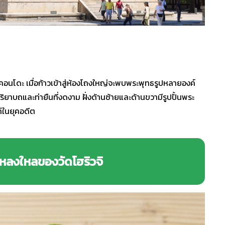
วจิ คอนโดะ เมื่อก้าวเข้าสู่ห้องโถงใหญ่จะพบพระพุทธรูปหลายองค์
ิยาบถและท่ายืนที่งดงาม ฝั่งด้านซ้ายและด้านขวามีรูปปั้นพระ
แก่ในยุคอดีต
่าหลงใหลของวัดโฮริวจิ