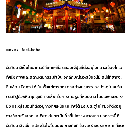
IMG BY :
feel-kobe
นันคินมาจิเป็นไชน่าทาวน์ที่เก่าแก่ที่สุดของญี่ปุ่นที่ตั้งอยู่ใจกลางเมืองโกเบ
ทัศนียภาพและสถาปัตยกรรมที่เป็นเอกลักษณ์ของเมืองนี้มีเสน่ห์ที่ยากจะ
ลืมเลือนเมื่อคุณได้เห็น ตั้งแต่การตกแต่งอย่างหรูหราของประตูไปจนถึง
ถนนที่ปูด้วยหิน ทุกมุมมีทางเลือกในการถ่ายรูปที่สวยงาม โดยเฉพาะอย่าง
ยิ่ง ประตูโรมอนที่ตั้งอยู่ทางทิศเหนือและทิศใต้ และประตูโยโกมงที่ตั้งอยู่
ทางทิศตะวันออกและทิศตะวันตกเป็นสิ่งที่ไม่ควรพลาดเลย นอกจากนี้ ที่
นันคินมาจิจะมีการประดับไฟในตอนกลางคืนที่ ซึ่งจะสร้างบรรยากาศที่แตก