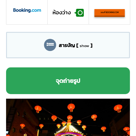
จองที่ BOOKING.COM
สารบัญ
[
]
show
จุดถ่ายรูป