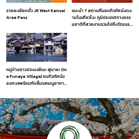
รายละเอียดตั๋ว JR West Kansai
แนะนำ 7 สถานที่มอบทิวทัศน์งดง
Area Pass
ามในเฮียวโงะ ภูมิประเทศทางธรร
มชาติที่สวยงามรวมไปถึงวัฒนธร
รมประเพณีที่มีชีวิตชีวา
หมู่บ้านชาวประมงอิเนะ ฟูนายะ (In
e Funaya Village) ชมทิวทัศน์ข
องทะเลพร้อมกับลิ้มรสเมนูอาหาร
ทะเลท้องถิ่น