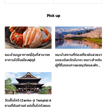
Pick up
แนะนำเมนูอาหารญี่ปุ่นที่สามารถ
แนะนำสถานที่ท่องเที่ยวอันสวยงา
หาทานได้ในเมืองฟุคุอิ
มของจังหวัดนีงาตะ เหมาะสำหรับ
ผู้ที่ชื่นชอบการผจญภัยและพักผ่
อน
วัดเซ็นโคจิ (Zenko-ji Temple) ส
ถานที่อันเก่าแก่ แต่เต็มไปด้วยมน