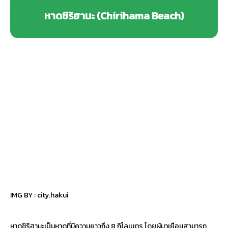
หาดชิริฮามะ (Chirihama Beach)
IMG BY :
city.hakui
หาดชิริฮามะเป็นหาดที่มีความยาวถึง 8 กิโลเมตร โดยผู้มาเยือนสามารถ