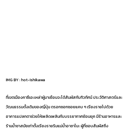
IMG BY :
hot-ishikawa
ที่เขตเมืองคาซึเอะเหล่าผู้มาเยือนจะได้สัมผัสกับทิวทัศน์ ประวัติศาสตร์และ
วัฒนธรรมดั้งเดิมของญี่ปุ่น ตรอกซอกซอยแคบ ๆ เรียงรายไปด้วย
อาคารแปลกตาช่วยให้เพลิดเพลินกับบรรยากาศย้อนยุค มีร้านอาหารและ
ร้านน้ำชาสมัยเก่าตั้งเรียงรายริมแม่น้ำอาซาโนะ ผู้ที่ชอบสัมผัสถึง