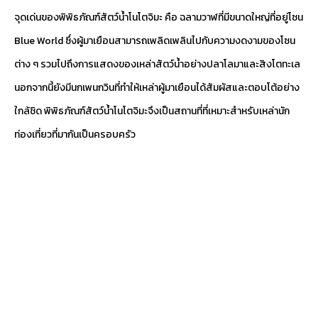
จุดเด่นของพิพิธภัณฑ์สัตว์น้ำโนโตจิมะ คือ ฉลามวาฬที่มีขนาดใหญ่ที่อยู่โซน
Blue World ซึ่งผู้มาเยือนสามารถเพลิดเพลินไปกับความงดงามของโซน
ต่าง ๆ รวมไปถึงการแสดงของเหล่าสัตว์น้ำอย่างปลาโลมาและสิงโตทะเล
นอกจากนี้ยังมีนกเพนกวินที่ทำให้เหล่าผู้มาเยือนได้สัมผัสและตอบโต้อย่าง
ใกล้ชิด พิพิธภัณฑ์สัตว์น้ำโนโตจิมะจึงเป็นสถานที่ที่เหมาะสำหรับเหล่านัก
ท่องเที่ยวที่มากันเป็นครอบครัว