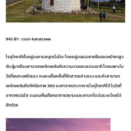
IMG BY :
cool-kanazawa
โรคุโกซากิตั้งอยู่บนคาบสมุทรโนโตะ โดยอยู่บนแนวชายฝั่งของหน้าผาสูง
ชัน ผู้มาเยือนสามารถเพลิดเพลินกับความงามของธรรมชาติ โดยเฉพาะใน
วันที่ลมทะเลพัดแรง จะมองเห็นคลื่นที่ซัดสาดอย่างแรง และยังสามารถ
เพลิดเพลินกับทัศนียภาพ 360 องศาจากประภาคารโรคุโกซากิได้ ในวันที่
อากาศแจ่มใส จะมองเห็นเทือกเขาทาเตยามะและเกาะซาโดะในระยะไกลได้
อีกด้วย