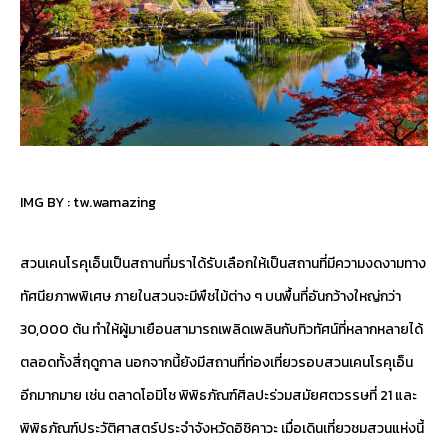
IMG BY :
tw.wamazing
สวนเคนโรคุเอ็นเป็นสถานที่มราได้รับเลือกให้เป็นสถานที่มีความงดงามทาง
ทัศนียภาพพิเศษ ภายในสวนจะมีพืชไม้ต่าง ๆ บนพื้นที่อันกว้างใหญ่กว่า
30,000 ต้น ทำให้ผู้มาเยือนสามารถเพลิดเพลินกับทิวทัศน์ที่หลากหลายได้
ตลอดทั้งสี่ฤดูกาล นอกจากนี้ยังมีสถานที่ท่องเที่ยวรอบสวนเคนโรคุเอ็น
อีกมากมาย เช่น ตลาดโอมิโช พิพิธภัณฑ์ศิลปะร่วมสมัยศตวรรษที่ 21 และ
พิพิธภัณฑ์ประวัติศาสตร์ประจำจังหวัดอิชิคาวะ เมื่อเดินเที่ยวชมสวนแห่งนี้