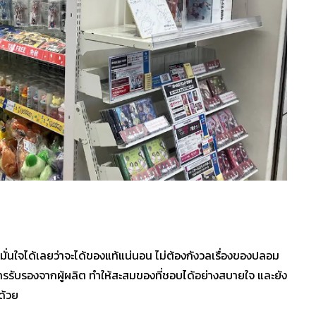
มั่นใจได้เลยว่าจะได้ของแท้แน่นอน ไม่ต้องกังวลเรื่องของปลอม
ับการรับรองจากผู้ผลิต ทำให้สะสมของที่ชอบได้อย่างสบายใจ และยัง
ด้วย