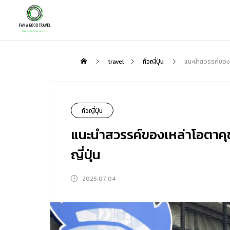
กิน
travel
ทั่วญี่ปุ่น
แนะนำสวรรค์ของเ
NEW
ทั่วญี่ปุ่น
แนะนำสวรรค์ของเหล่าโอตาคุ
ญี่ปุ่น
2025.07.04
เพลิดเพลินกับชาสไตล์ญี่ปุ่นกับสถานที่ที่
ตะลุย “โกเรียวคาคุ” ป้อมดาว 5 แฉกแห่ง
แนะนำเส้นทางเที่ยวญี่ปุ่นกับ Peach : 3 
ป็นมากกว่าแค่ร้านอาหาร | สัมผัสรสชาต
ฮาโกดาเตะ แนะนำจุดเด่น โรงแรมเด็ด แ
ส้นทางที่ไม่ควรพลาด
ชาแท้ ความสงบ และมื้ออาหารสุดพิเศษที
ละที่เที่ยวรอบทิศ
2026.01.31
2026.08.06
2026.02.23