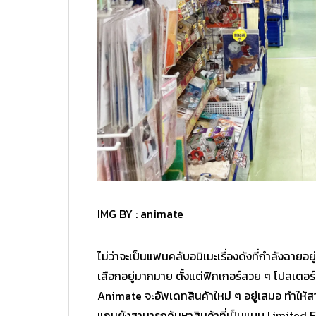
IMG BY :
animate
ไม่ว่าจะเป็นแฟนคลับอนิเมะเรื่องดังที่กำลังฉาย
เลือกอยู่มากมาย ตั้งแต่ฟิกเกอร์สวย ๆ โปสเตอร
Animate จะอัพเดทสินค้าใหม่ ๆ อยู่เสมอ ทำให้สา
แถมยังสามารถค้นหาสินค้าที่เป็นแบบ Limited E