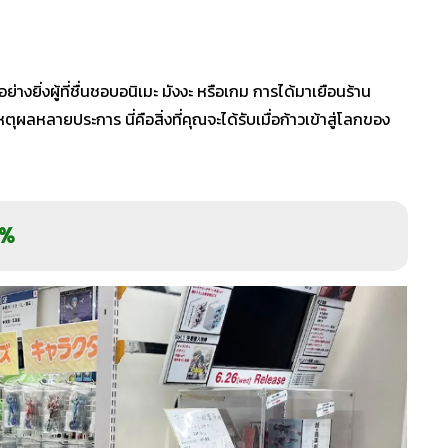
างยิ่งผู้ที่ชื่นชอบอนิเมะ มังงะ หรือเกม การได้มาเยือนร้าน
ลหลายประการ นี่คือสิ่งที่คุณจะได้รับเมื่อก้าวเข้าสู่โลกของ
0%