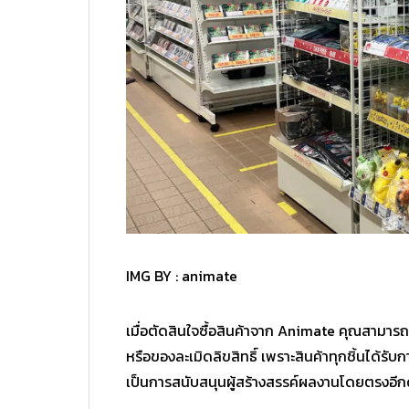
IMG BY :
animate
เมื่อตัดสินใจซื้อสินค้าจาก Animate คุณสามารถ
หรือของละเมิดลิขสิทธิ์ เพราะสินค้าทุกชิ้นได้ร
เป็นการสนับสนุนผู้สร้างสรรค์ผลงานโดยตรงอีก