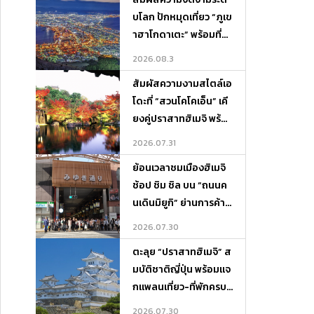
บโลก ปักหมุดเที่ยว “ภูเข
าฮาโกดาเตะ” พร้อมที่พั
กและจุดเช็กอินห้ามพลา
2026.08.3
ด!
สัมผัสความงามสไตล์เอ
โดะที่ “สวนโคโคเอ็น” เคี
ยงคู่ปราสาทฮิเมจิ พร้อ
มแจกแพลนเที่ยว-ที่พักค
2026.07.31
รบจบในที่เดียว
ย้อนเวลาชมเมืองฮิเมจิ
ช้อป ชิม ชิล บน “ถนนค
นเดินมิยูกิ” ย่านการค้าสุ
ดคลาสสิกแห่งเฮียวโงะ
2026.07.30
ตะลุย “ปราสาทฮิเมจิ” ส
มบัติชาติญี่ปุ่น พร้อมแจ
กแพลนเที่ยว-ที่พักครบจ
บในที่เดียว
2026.07.30