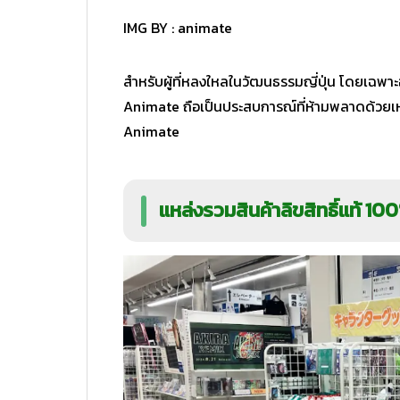
IMG BY :
animate
สำหรับผู้ที่หลงใหลในวัฒนธรรมญี่ปุ่น โดยเฉพาะอย่
Animate ถือเป็นประสบการณ์ที่ห้ามพลาดด้วยเหตุผ
Animate
แหล่งรวมสินค้าลิขสิทธิ์แท้ 10