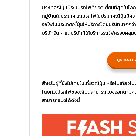
ประเทศญี่ปุ่นมีระบบรถไฟที่ยอดเยี่ยมที่สุดในโ
หมู่บ้านในประเทศ แถมรถไฟในประเทศญี่ปุ่นมี
รถไฟในประเทศญี่ปุ่นให้บริการโดยบริษัทมากกว่
บริษัทอื่น ๆ แต่บริษัทที่ให้บริการรถไฟครอบคลุม
ดูรายละเอ
สำหรับผู้ที่ยังไม่เคยไปเที่ยวญี่ปุ่น หรือไปเที
โดยทั่วไปรถไฟของญี่ปุ่นสามารถแบ่งออกตามความ
สามารถแบ่งได้ดังนี้