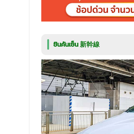
ชินคันเซ็น 新幹線