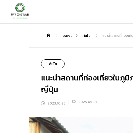
กิน
travel
คันไซ
แนะนำสถานที่ท่องเที่ยว
NEW
คันไซ
แนะนำสถานที่ท่องเที่ยวในภูมิภา
ญี่ปุ่น
2025.05.18
2023.10.25
เพลิดเพลินกับชาสไตล์ญี่ปุ่นกับสถานที่ที่
ตะลุย “โกเรียวคาคุ” ป้อมดาว 5 แฉกแห่ง
แนะนำเส้นทางเที่ยวญี่ปุ่นกับ Peach : 3 
ป็นมากกว่าแค่ร้านอาหาร | สัมผัสรสชาต
ฮาโกดาเตะ แนะนำจุดเด่น โรงแรมเด็ด แ
ส้นทางที่ไม่ควรพลาด
ชาแท้ ความสงบ และมื้ออาหารสุดพิเศษที
ละที่เที่ยวรอบทิศ
2026.01.31
2026.08.06
2026.02.23