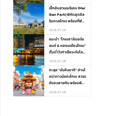
เช็กอินสวนเมริเคน (Mer
iken Park) พิกัดสุดชิล
ริมทะเลโกเบ พร้อมที่พัก
บรรยากาศดีและจุดเที่ย
2026.07.29
วรอบเกาะ
แนะนำ “โกเบฮาร์เบอร์แ
ลนด์ & หอชมเมืองโกเบ”
ดื่มด่ำวิวท่าเรือระดับโลก
พร้อมพิกัดที่พักและที่เที่
2026.07.28
ยวรอบ ๆ
ตะลุย “นันคิงมาชิ” ย่านไ
ชน่าทาวน์แห่งโกเบ สวรร
ค์ของสายกิน พร้อมพิกั
ดที่พักและที่เที่ยวรอบเมื
2026.07.28
อง