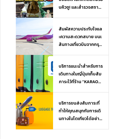
บคิวชู! และสำรวจสถาน
ที่ยอดฮิตจากเรื่อง “นัต
สึเมะกับบันทึกพิศวง” (N
สัมผัสความประทับใจแล
atsume Yuujin Chou)
ะความสะดวกสบาย บนเ
และ “วันพีซ” (One Piec
ส้นทางเที่ยวบินจากกรุงเ
e)
ทพฯ (ไทย) สู่โอซาก้า
(ญี่ปุ่น)
บริการแนะนำสำหรับการ
เดินทางในญี่ปุ่น!เก็บสัม
ภาระไว้ที่ร้าน ”KARAOK
EKAN” ใกล้ๆ แล้วไปเที่ย
ว หรือช้อปปิ้งได้แบบไม่
บริการขนส่งสัมภาระที่
ต้องหิ้วของ♪ บริการฝา
ทำให้คุณสนุกกับการเดิ
กสัมภาระ Luggage Sto
นทางในโตเกียวได้อย่างเ
rage
ต็มที่ เมื่อมาถึงสนามบิน
ก็สามารถไปเที่ยวได้โดย