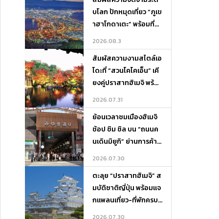
บโลก ปักหมุดเที่ยว “ภูเข
าฮาโกดาเตะ” พร้อมที่พั
กและจุดเช็กอินห้ามพลา
2026.08.3
ด!
สัมผัสความงามสไตล์เอ
โดะที่ “สวนโคโคเอ็น” เคี
ยงคู่ปราสาทฮิเมจิ พร้อ
มแจกแพลนเที่ยว-ที่พักค
2026.07.31
รบจบในที่เดียว
ย้อนเวลาชมเมืองฮิเมจิ
ช้อป ชิม ชิล บน “ถนนค
นเดินมิยูกิ” ย่านการค้าสุ
ดคลาสสิกแห่งเฮียวโงะ
2026.07.30
ตะลุย “ปราสาทฮิเมจิ” ส
มบัติชาติญี่ปุ่น พร้อมแจ
กแพลนเที่ยว-ที่พักครบจ
บในที่เดียว
2026.07.30