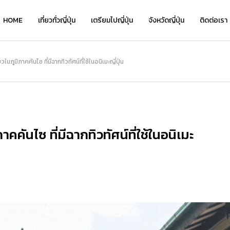
HOME
เที่ยวทั่วญี่ปุ่น
เตรียมไปญี่ปุ่น
จังหวัดญี่ปุ่น
ติดต่อเรา
เที่ยว
ในภูมิภาคคันไซ ที่มีฉากทิวทัศน์ที่ใช้ในอนิเมะญี่ปุ่น
NEW
คคันไซ ที่มีฉากทิวทัศน์ที่ใช้ในอนิเมะ
เ
เ
Kyo Chirimen จาก Kyoryori Sakurai
ย้อนเวลาชมเสน่ห์คลาสสิกที่ “โกดังอิฐแ
Kyo Chirimen จาก Kyoryori Sakurai
“
“
ิ
— เครื่องเคียงสไตล์เกียวโต รสละมุน กล
ดงคาเนโมริ” แนะนำจุดเด่น โรงแรมเด็ด แ
— เครื่องเคียงสไตล์เกียวโต รสละมุน กล
ว
่
มกล่อม กินได้ทุกวันไม่เบื่อ
ละที่เที่ยวเดินชิลได้ทั้งวัน!
มกล่อม กินได้ทุกวันไม่เบื่อ
อ
อ
2026.01.28
2026.08.05
2026.01.28