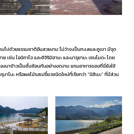
อุดมไปด้วยธรรมชาติอันสวยงาม ไม่ว่าจะเป็นทะเลและภูเขา มีจุด
าย เช่น โอนิกาโจ และชิจิริมิฮามะ และมารุยามะ เซนไมดะ โดย
ของนาข้าวเป็นชั้นซ้อนกันอย่างงดงาม แถมอาหารของที่นี่ยังใช้
คุมาโนะ หรือผลไม้รสเปรี้ยวชนิดใหม่ที่เรียกว่า “นิฮิเมะ” ที่มีส่วน