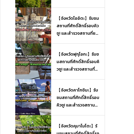
【จังหวัดโออิตะ】รับชม
สถานที่ศักดิ์สิทธิ์รอบคิว
ชู! และสำรวจสถานที่ยอ
ดฮิตจากเรื่อง “ผ่าพิภพไ
ททัน” (Attack on Tita
【จังหวัดฟุกุโอกะ】รับช
n)
มสถานที่ศักดิ์สิทธิ์รอบคิ
วชู! และสำรวจสถานที่ย
อดฮิตจากเรื่อง “ดาบพิ
ฆาตอสูร” (Kimetsu no
【จังหวัดคาโกชิมะ】รับ
Yaiba)
ชมสถานที่ศักดิ์สิทธิ์รอบ
คิวชู! และสำรวจสถานที่
ยอดฮิตจากเรื่อง “ยามซ
ากุระร่วงโรย” (5 Centi
【จังหวัดคุมาโมโตะ】รั
meters Per Second)
บชมสถานที่ศักดิ์สิทธิ์รอ