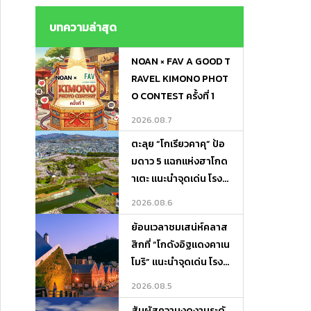
ไม่ต้องถือของ ! Lugga
ge Transfer－Porter
บทความล่าสุด
Express
NOAN × FAV A GOOD T
RAVEL KIMONO PHOT
O CONTEST ครั้งที่ 1
2026.08.7
ตะลุย “โกเรียวคาคุ” ป้อ
มดาว 5 แฉกแห่งฮาโกด
าเตะ แนะนำจุดเด่น โรงแ
รมเด็ด และที่เที่ยวรอบทิ
2026.08.6
ศ
ย้อนเวลาชมเสน่ห์คลาส
สิกที่ “โกดังอิฐแดงคาเน
โมริ” แนะนำจุดเด่น โรงแ
รมเด็ด และที่เที่ยวเดินชิ
2026.08.5
ลได้ทั้งวัน!
สัมผัสความงดงามระดั