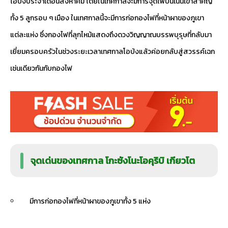
โอบ้งประจำเดือนสิงหาคม โดยในเทศกาลจะมีการจุดไฟบนเนินเขาสำคัญ
ทั้ง 5 ลูกรอบ ๆ เมือง ในเทศกาลนี้จะมีการก่อกองไฟที่หน้าผาของภูเขา
แต่ละแห่ง ซึ่งกองไฟที่ลุกไหม้แสดงถึงดวงวิญญาณบรรพบุรุษที่กลับมา
เยี่ยมครอบครัวในช่วงระยะเวลาเทศกาลโอบ้งแล้วค่อยกลับสู่สวรรค์เฉก
เช่นเดียวกันกับกองไฟ
จุดเด่นของเทศกาล โกะซังโนะโอคุริบิ เกียวโต
มีการก่อกองไฟที่หน้าผาของภูเขาทั้ง 5 แห่ง