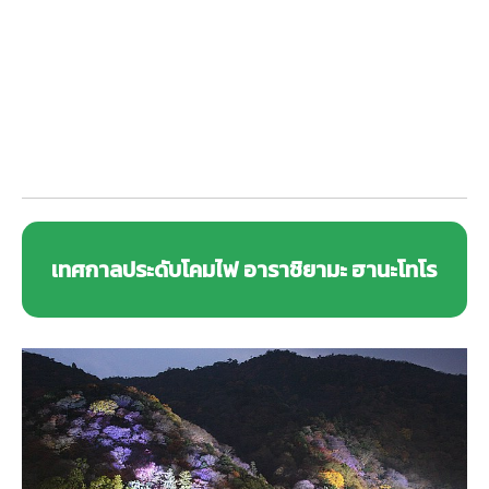
เทศกาลประดับโคมไฟ อาราชิยามะ ฮานะโทโร