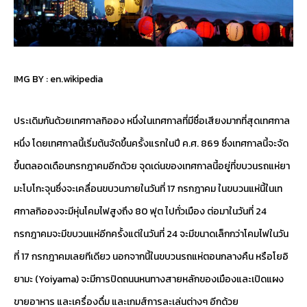
IMG BY :
en.wikipedia
ประเดิมกันด้วยเทศกาลกิออง หนึ่งในเทศกาลที่มีชื่อเสียงมากที่สุดเทศกาล
หนึ่ง โดยเทศกาลนี้เริ่มต้นจัดขึ้นครั้งแรกในปี ค.ศ. 869 ซึ่งเทศกาลนี้จะจัด
ขึ้นตลอดเดือนกรกฎาคมอีกด้วย จุดเด่นของเทศกาลนี้อยู่ที่ขบวนรถแห่ยา
มะโบโกะจุนซึ่งจะเคลื่อนขบวนภายในวันที่ 17 กรกฎาคม ในขบวนแห่นี้ในเท
ศกาลกิอองจะมีหุ่นโคมไฟสูงถึง 80 ฟุต ไปทั่วเมือง ต่อมาในวันที่ 24
กรกฎาคมจะมีขบวนแห่อีกครั้งแต่ในวันที่ 24 จะมีขนาดเล็กกว่าโคมไฟในวัน
ที่ 17 กรกฎาคมเลยทีเดียว นอกจากนี้ในขบวนรถแห่ตอนกลางคืน หรือโยอิ
ยามะ (Yoiyama) จะมีการปิดถนนหนทางสายหลักของเมืองและเปิดแผง
ขายอาหาร และเครื่องดื่ม และเกมส์การละเล่นต่างๆ อีกด้วย