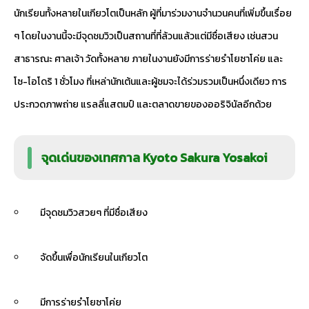
นักเรียนทั้งหลายในเกียวโตเป็นหลัก ผู้ที่มาร่วมงานจำนวนคนที่เพิ่มขึ้นเรื่อย
ๆ โดยในงานนี้จะมีจุดชมวิวเป็นสถานที่ที่ล้วนแล้วแต่มีชื่อเสียง เช่นสวน
สาธารณะ ศาลเจ้า วัดทั้งหลาย ภายในงานยังมีการร่ายรำโยซาโค่ย และ
โซ-โอโดริ 1 ชั่วโมง ที่เหล่านักเต้นและผู้ชมจะได้ร่วมรวมเป็นหนึ่งเดียว การ
ประกวดภาพถ่าย แรลลี่แสตมป์ และตลาดขายของออริจินัลอีกด้วย
จุดเด่นของเทศกาล Kyoto Sakura Yosakoi
มีจุดชมวิวสวยๆ ที่มีชื่อเสียง
จัดขึ้นเพื่อนักเรียนในเกียวโต
มีการร่ายรำโยซาโค่ย