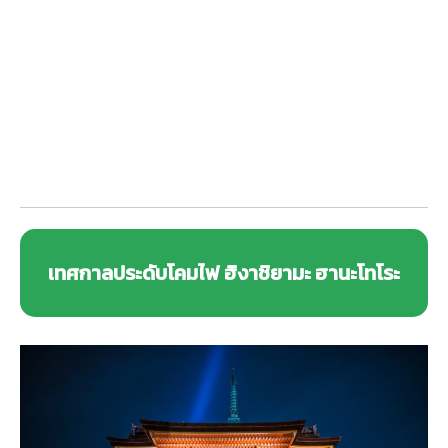
เทศกาลประดับโคมไฟ ฮิงาชิยามะ ฮานะโทโระ