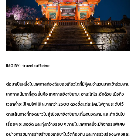
IMG BY :
travelcaffeine
ต่อมาเป็นหนึ่งในเทศกาลท้องถิ่นของเกียวโตที่มีผู้คนจำนวนมากเข้าร่วมงาน
เทศกาลนี้มากที่สุด นั่นคือ เทศกาลฮิงาชิยามะ ฮานะโทโระอีกด้วย เมื่อถึง
เวลาค่ำจะมีโคมไฟไม้ไผ่มากกว่า 2500 ดวงซึ่งแต่ละโคมไฟถูกประดับไว้
ตามเส้นทางที่ทอดยาวไปสู่เชิงเชาฮิงาชิยามะที่แสนงดงาม และถ้าเดินไป
เรื่อยๆ จะเจอวัด และทุ่งกว้างรอบ ๆ ภายในเทศกาลนี้จะมีกิจกรรมพิเศษ
อย่างการชมการร่ายรำของเกอิชาในวัดท้องถิ่น และการร่วมร้องเพลงและ