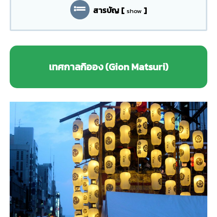
สารบัญ
[
]
show
เทศกาลกิออง (Gion Matsuri)