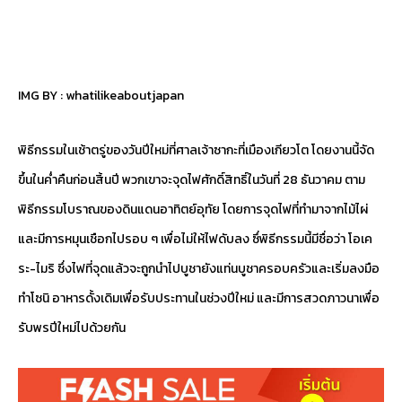
IMG BY :
whatilikeaboutjapan
พิธีกรรมในเช้าตรู่ของวันปีใหม่ที่ศาลเจ้าซากะที่เมืองเกียวโต โดยงานนี้จัด
ขึ้นในค่ำคืนก่อนสิ้นปี พวกเขาจะจุดไฟศักดิ์สิทธิ์ในวันที่ 28 ธันวาคม ตาม
พิธีกรรมโบราณของดินแดนอาทิตย์อุทัย โดยการจุดไฟที่ทำมาจากไม้ไผ่
และมีการหมุนเชือกไปรอบ ๆ เพื่อไม่ให้ไฟดับลง ซึ่พิธีกรรมนี้มีชื่อว่า โอเค
ระ-ไมริ ซึ่งไฟที่จุดแล้วจะถูกนำไปบูชายังแท่นบูชาครอบครัวและเริ่มลงมือ
ทำโซนิ อาหารดั้งเดิมเพื่อรับประทานในช่วงปีใหม่ และมีการสวดภาวนาเพื่อ
รับพรปีใหม่ไปด้วยกัน