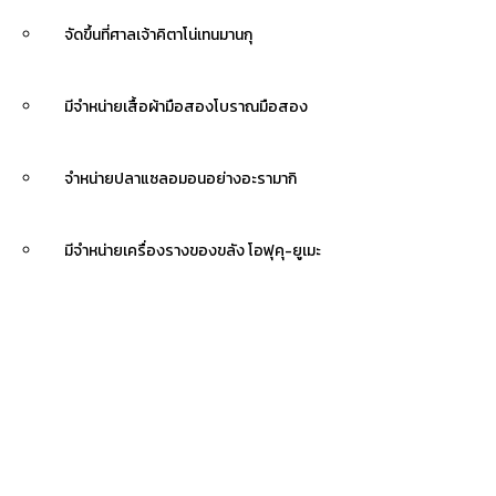
จัดขึ้นที่ศาลเจ้าคิตาโน่เทนมานกุ
มีจำหน่ายเสื้อผ้ามือสองโบราณมือสอง
จำหน่ายปลาแซลอมอนอย่างอะรามากิ
มีจำหน่ายเครื่องรางของขลัง โอฟุคุ-ยูเมะ