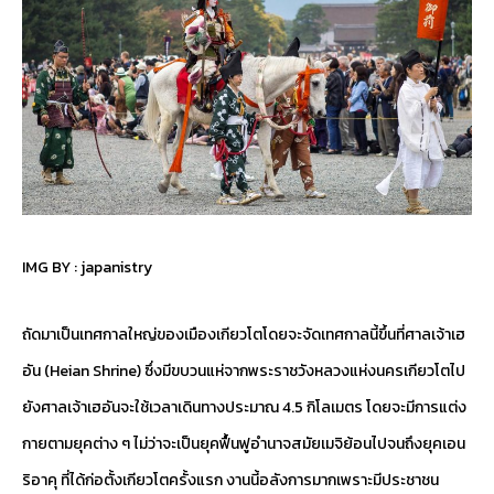
IMG BY :
japanistry
ถัดมาเป็นเทศกาลใหญ่ของเมืองเกียวโตโดยจะจัดเทศกาลนี้ขึ้นที่ศาลเจ้าเฮ
อัน (Heian Shrine) ซึ่งมีขบวนแห่จากพระราชวังหลวงแห่งนครเกียวโตไป
ยังศาลเจ้าเฮอันจะใช้เวลาเดินทางประมาณ 4.5 กิโลเมตร โดยจะมีการแต่ง
กายตามยุคต่าง ๆ ไม่ว่าจะเป็นยุคฟื้นฟูอำนาจสมัยเมจิย้อนไปจนถึงยุคเอน
ริอาคุ ที่ได้ก่อตั้งเกียวโตครั้งแรก งานนี้อลังการมากเพราะมีประชาชน