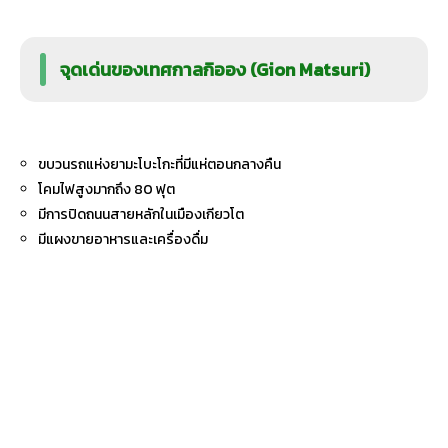
จุดเด่นของเทศกาลกิออง (Gion Matsuri)
ขบวนรถแห่งยามะโบะโกะที่มีแห่ตอนกลางคืน
โคมไฟสูงมากถึง 80 ฟุต
มีการปิดถนนสายหลักในเมืองเกียวโต
มีแผงขายอาหารและเครื่องดื่ม