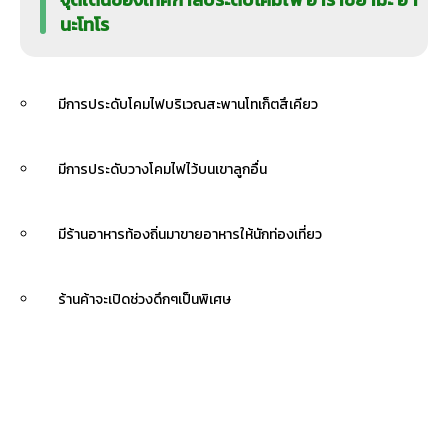
นะโทโร
มีการประดับโคมไฟบริเวณสะพานโทเก็ตสึเคียว
มีการประดับวางโคมไฟไว้บนเขาลูกอื่น
มีร้านอาหารท้องถิ่นมาขายอาหารให้นักท่องเที่ยว
ร้านค้าจะเปิดช่วงดึกๆเป็นพิเศษ