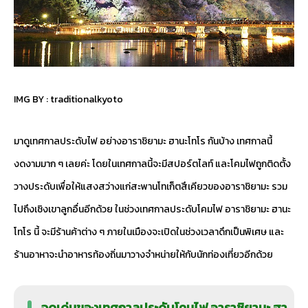
IMG BY :
traditionalkyoto
มาดูเทศกาลประดับไฟ อย่างอาราชิยามะ ฮานะโทโร กันบ้าง เทศกาลนี้
งดงามมาก ๆ เลยค่ะ โดยในเทศกาลนี้จะมีสปอร์ตไลท์ และโคมไฟถูกติดตั้ง
วางประดับเพื่อให้แสงสว่างแก่สะพานโทเก็ตสึเคียวของอาราชิยามะ รวม
ไปถึงเชิงเขาลูกอื่นอีกด้วย ในช่วงเทศกาลประดับโคมไฟ อาราชิยามะ ฮานะ
โทโร นี้ จะมีร้านค้าต่าง ๆ ภายในเมืองจะเปิดในช่วงเวลาดึกเป็นพิเศษ และ
ร้านอาหาจะนำอาหารท้องถิ่นมาวางจำหน่ายให้กับนักท่องเที่ยวอีกด้วย
จุดเด่นของเทศกาลประดับโคมไฟ อาราชิยามะ ฮา