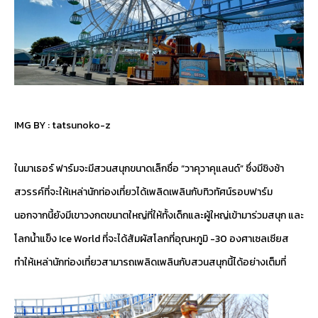
IMG BY :
tatsunoko-z
ในมาเธอร์ ฟาร์มจะมีสวนสนุกขนาดเล็กชื่อ “วาคุวาคุแลนด์” ซึ่งมีชิงช้า
สวรรค์ที่จะให้เหล่านักท่องเที่ยวได้เพลิดเพลินกับทิวทัศน์รอบฟาร์ม
นอกจากนี้ยังมีเขาวงกตขนาตใหญ่ที่ให้ทั้งเด็กและผู้ใหญ่เข้ามาร่วมสนุก และ
โลกน้ำแข็ง Ice World ที่จะได้สัมผัสโลกที่อุณหภูมิ -30 องศาเซลเซียส
ทำให้เหล่านักท่องเที่ยวสามารถเพลิดเพลินกับสวนสนุกนี้ได้อย่างเต็มที่