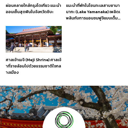
ผ่อนคลายใกล้กรุงโตเกียว แนะนำ
แนะนำที่พักในโซนทะเลสาบยามา
ออนเซ็นสุดฟินในจังหวัดชิบะ
นากะ (Lake Yamanaka) เพลิดเ
พลินกับการนอนชมฟูจิแบบเต็มต
า
ศาลเจ้าเมจิ (Meji Shrine) ศาลเจ้
าที่รายล้อมไปด้วยธรรมชาติใจกล
างเมือง