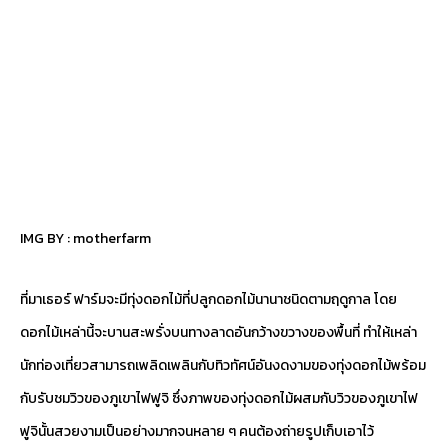
IMG BY :
motherfarm
ที่มาเธอร์ ฟาร์มจะมีทุ่งดอกไม้ที่ปลูกดอกไม้นานาชนิดตามฤดูกาล โดย
ดอกไม้เหล่านี้จะบานสะพรั่งบนทางลาดอันกว้างขวางของพื้นที่ ทำให้เหล่า
นักท่องเที่ยวสามารถเพลิดเพลินกับทิวทัศน์อันงดงามของทุ่งดอกไม้พร้อม
กับรับชมวิวของภูเขาไฟฟูจิ ซึ่งภาพของทุ่งดอกไม้ผสมกับวิวของภูเขาไฟ
ฟูจินั้นสวยงามเป็นอย่างมากจนหลาย ๆ คนต้องถ่ายรูปเก็บเอาไว้