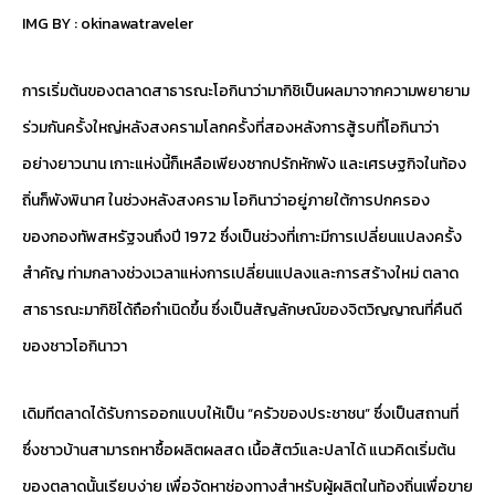
IMG BY :
okinawatraveler
การเริ่มต้นของตลาดสาธารณะโอกินาว่ามากิชิเป็นผลมาจากความพยายาม
ร่วมกันครั้งใหญ่หลังสงครามโลกครั้งที่สองหลังการสู้รบที่โอกินาว่า
อย่างยาวนาน เกาะแห่งนี้ก็เหลือเพียงซากปรักหักพัง และเศรษฐกิจในท้อง
ถิ่นก็พังพินาศ ในช่วงหลังสงคราม โอกินาว่าอยู่ภายใต้การปกครอง
ของกองทัพสหรัฐจนถึงปี 1972 ซึ่งเป็นช่วงที่เกาะมีการเปลี่ยนแปลงครั้ง
สำคัญ ท่ามกลางช่วงเวลาแห่งการเปลี่ยนแปลงและการสร้างใหม่ ตลาด
สาธารณะมากิชิได้ถือกำเนิดขึ้น ซึ่งเป็นสัญลักษณ์ของจิตวิญญาณที่คืนดี
ของชาวโอกินาวา
เดิมทีตลาดได้รับการออกแบบให้เป็น “ครัวของประชาชน” ซึ่งเป็นสถานที่
ซึ่งชาวบ้านสามารถหาซื้อผลิตผลสด เนื้อสัตว์และปลาได้ แนวคิดเริ่มต้น
ของตลาดนั้นเรียบง่าย เพื่อจัดหาช่องทางสำหรับผู้ผลิตในท้องถิ่นเพื่อขาย