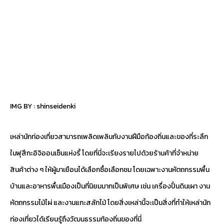
IMG BY :
shinseidenki
เหล่านักท่องเที่ยวสามารถเพลิดเพลินกับงานฝีมือท้องถิ่นและของที่ระลึก
ในฟุสึกะอิจิออนเซ็นแห่งรี้ โดยที่นี่จะเรียงรายไปด้วยร้านค้าที่จำหน่าย
สินค้าต่าง ๆ ให้ผู้มาเยือนได้เลือกซื้อเลือกชม โดยเฉพาะงานหัตถกรรมพื้น
บ้านและอาหารพื้นเมืองเป็นที่นิยมมากเป็นพิเศษ เช่น เครื่องปั้นดินเผา งาน
หัตถกรรมไม้ไผ่ และงานแกะสลักไม้ โดยสิ่งเหล่านี้จะเป็นสิ่งที่ทำให้เหล่านัก
ท่องเที่ยวได้เรียนรู้ถึงวัฒนธรรมท้องถิ่นของที่นี่