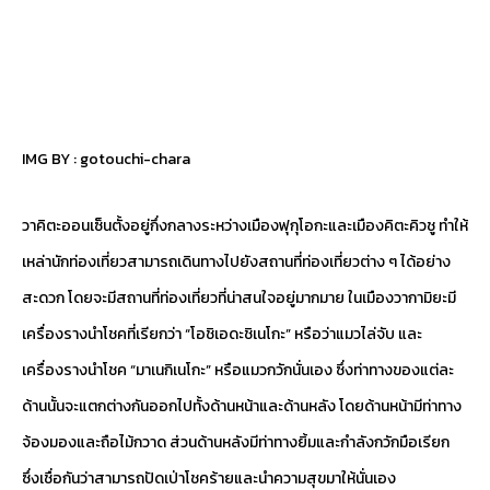
IMG BY :
gotouchi-chara
วาคิตะออนเซ็นตั้งอยู่กึ่งกลางระหว่างเมืองฟุกุโอกะและเมืองคิตะคิวชู ทำให้
เหล่านักท่องเที่ยวสามารถเดินทางไปยังสถานที่ท่องเที่ยวต่าง ๆ ได้อย่าง
สะดวก โดยจะมีสถานที่ท่องเที่ยวที่น่าสนใจอยู่มากมาย ในเมืองวากามิยะมี
เครื่องรางนำโชคที่เรียกว่า “โอชิเอดะชิเนโกะ” หรือว่าแมวไล่จับ และ
เครื่องรางนำโชค “มาเนกิเนโกะ” หรือแมวกวักนั่นเอง ซึ่งท่าทางของแต่ละ
ด้านนั้นจะแตกต่างกันออกไปทั้งด้านหน้าและด้านหลัง โดยด้านหน้ามีท่าทาง
จ้องมองและถือไม้กวาด ส่วนด้านหลังมีท่าทางยิ้มและกำลังกวักมือเรียก
ซึ่งเชื่อกันว่าสามารถปัดเป่าโชคร้ายและนำความสุขมาให้นั่นเอง