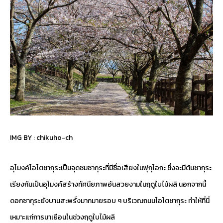
IMG BY :
chikuho-ch
อุโมงค์โอโตซากุระเป็นจุดชมซากุระที่มีชื่อเสียงในฟุกุโอกะ ซึ่งจะมีต้นซากุระ
เรียงกันเป็นอุโมงค์สร้างทัศนียภาพอันสวยงามในฤดูใบไม้ผลิ นอกจากนี้
ดอกซากุระยังบานสะพรั่งมากมายรอบ ๆ บริเวณถนนโอโตซากุระ ทำให้ที่นี่
เหมาะแก่การมาเยือนในช่วงฤดูใบไม้ผลิ