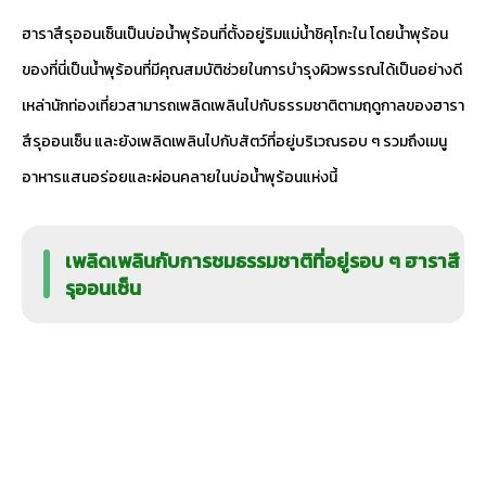
ฮาราสึรุออนเซ็นเป็นบ่อน้ำพุร้อนที่ตั้งอยู่ริมแม่น้ำชิคุโกะใน โดยน้ำพุร้อน
ของที่นี่เป็นน้ำพุร้อนที่มีคุณสมบัติช่วยในการบำรุงผิวพรรณได้เป็นอย่างดี
เหล่านักท่องเที่ยวสามารถเพลิดเพลินไปกับธรรมชาติตามฤดูกาลของฮารา
สึรุออนเซ็น และยังเพลิดเพลินไปกับสัตว์ที่อยู่บริเวณรอบ ๆ รวมถึงเมนู
อาหารแสนอร่อยและผ่อนคลายในบ่อน้ำพุร้อนแห่งนี้
เพลิดเพลินกับการชมธรรมชาติที่อยู่รอบ ๆ ฮาราสึ
รุออนเซ็น