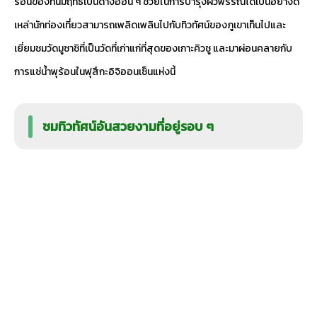
ร้อนของที่นี่มีฤทธิ์เป็นด่างอ่อน ๆ ช่วยในการบำรุงผิวพรรณได้เป็นอย่างดี
เหล่านักท่องเที่ยวสามารถเพลิดเพลินไปกับทิวทัศน์ของภูเขาเท็นไปและ
เยี่ยมชมวัดมูซาชิที่เป็นวัดที่เก่าแก่ที่สุดของเกาะคิวชู และมาผ่อนคลายกับ
การแช่น้ำพุร้อนในฟุสึกะอิจิออนเซ็นแห่งนี้
ชมทิวทัศน์อันสวยงามที่อยู่รอบ ๆ