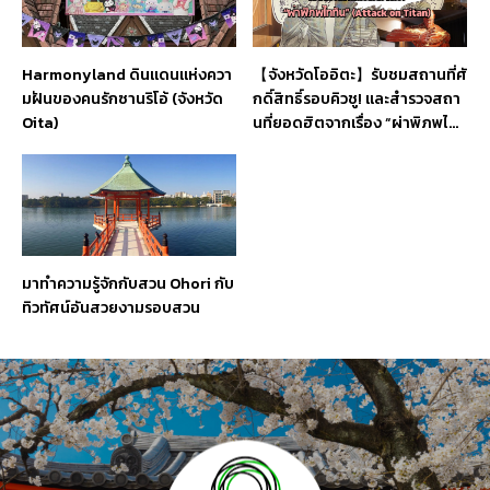
Harmonyland ดินแดนแห่งควา
【จังหวัดโออิตะ】รับชมสถานที่ศั
มฝันของคนรักซานริโอ้ (จังหวัด
กดิ์สิทธิ์รอบคิวชู! และสำรวจสถา
Oita)
นที่ยอดฮิตจากเรื่อง “ผ่าพิภพไท
ทัน” (Attack on Titan)
มาทำความรู้จักกับสวน Ohori กับ
ทิวทัศน์อันสวยงามรอบสวน