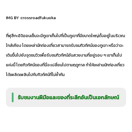
IMG BY :
crossroadfukuoka
ที่ฟุสึกะอิจิออนเซ็นจะมีภูเขาเท็นไปที่เป็นภูเขาที่มีขนาดใหญ่ตั้งอยู่ในบริเวณ
ใกล้เคียง โดยเหล่านักท่องเที่ยวสามารถรับชมทิวทัศน์ของภูเขา หรือว่าจะ
เดินขึ้นไปยังจุดชมวิวเพื่อรับชมทิวทัศน์อันสวยงามที่อยู่รอบ ๆ เขาเท็นไป
แห่งนี้ โดยทิวทัศน์ของที่นี่จะเปลี่ยนไปตามฤดูกาล ทำให้เหล่านนักท่องเที่ยว
ได้เพลิดเพลินไปกับทิวทัศน์ที่ไม่ซ้ำกัน
รับชมงานฝีมือและของที่ระลึกอันเป็นเอกลักษณ์