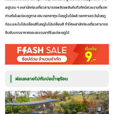
อยู่รอบ ๆ เหล่านักท่องเที่ยวสามารถเพลิดเพลินกับทิวทัศน์สวยงามที่แตก
ต่างกันในแต่ละฤดูกาล เช่น ดอกซากุระในฤดูใบไม้ผลิ ดอกทานตะวันในฤดู
ร้อน และใบไม้เปลี่ยนสีในฤดูใบไม้เปลี่ยนสี ทำให้เหล่านักท่องเที่ยวสามารถ
ซึบซับบรรยากาศของธรรมชาติในแต่ละฤดูได้
ผ่อนคลายไปกับบ่อน้ำพุร้อน