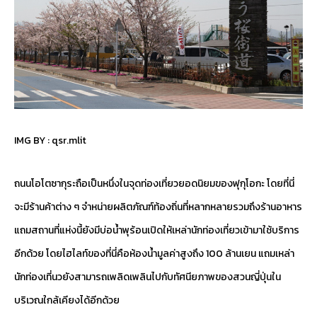
IMG BY :
qsr.mlit
ถนนโอโตซากุระถือเป็นหนึ่งในจุดท่องเที่ยวยอดนิยมของฟุกุโอกะ โดยที่นี่
จะมีร้านค้าต่าง ๆ จำหน่ายผลิตภัณฑ์ท้องถิ่นที่หลากหลายรวมถึงร้านอาหาร
แถมสถานที่แห่งนี้ยังมีบ่อน้ำพุร้อนเปิดให้เหล่านักท่องเที่ยวเข้ามาใช้บริการ
อีกด้วย โดยไฮไลท์ของที่นี่คือห้องน้ำมูลค่าสูงถึง 100 ล้านเยน แถมเหล่า
นักท่องเที่นวยังสามารถเพลิดเพลินไปกับทัศนียภาพของสวนญี่ปุ่นใน
บริเวณใกล้เคียงได้อีกด้วย