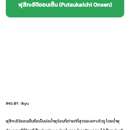
ฟุสึกะอิจิออนเซ็น (Futsukaichi Onsen)
IMG BY :
ikyu
ฟุสึกะอิจิออนเซ็นถือเป็นบ่อน้ำพุร้อนที่เก่าแก่ที่สุดของเกาะคิวชู โดยน้ำพุ