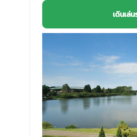
เดินเล่