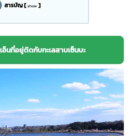
สารบัญ
[
]
show
อ็นที่อยู่ติดกับทะเลสาบเซ็นบะ