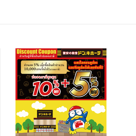
ช้อปปิ้ง
NEW
อาหารเกียวโต ซากุราอิ ปลาทูน่าต้มสไต
สัมผัสความงดงามระดับโลก ปักหมุดเที่ย
อาหารเกียวโต ซากุราอิ ปลาทูน่าต้มสไต
ล์อาริมะ (Hon Maguro Arima Ni)” — ข
 “ภูเขาฮาโกดาเตะ” พร้อมที่พักและจุดเช็
ล์อาริมะ (Hon Maguro Arima Ni)” — ข
งกินญี่ปุ่นรสละมุน เปิดปุ๊บกินได้ เหมาะทั้
กอินห้ามพลาด!
งกินญี่ปุ่นรสละมุน เปิดปุ๊บกินได้ เหมาะทั้
2026.01.28
2026.08.03
2026.01.28