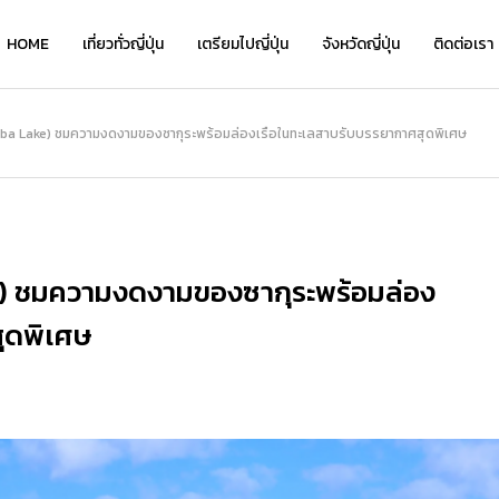
HOME
เที่ยวทั่วญี่ปุ่น
เตรียมไปญี่ปุ่น
จังหวัดญี่ปุ่น
ติดต่อเรา
เที่ยว
nba Lake) ชมความงดงามของซากุระพร้อมล่องเรือในทะเลสาบรับบรรยากาศสุดพิเศษ
NEW
e) ชมความงดงามของซากุระพร้อมล่อง
ุดพิเศษ
เ
เ
Kyo Chirimen จาก Kyoryori Sakurai
ย้อนเวลาชมเสน่ห์คลาสสิกที่ “โกดังอิฐแ
Kyo Chirimen จาก Kyoryori Sakurai
“
“
ิ
— เครื่องเคียงสไตล์เกียวโต รสละมุน กล
ดงคาเนโมริ” แนะนำจุดเด่น โรงแรมเด็ด แ
— เครื่องเคียงสไตล์เกียวโต รสละมุน กล
ว
่
มกล่อม กินได้ทุกวันไม่เบื่อ
ละที่เที่ยวเดินชิลได้ทั้งวัน!
มกล่อม กินได้ทุกวันไม่เบื่อ
อ
อ
2026.01.28
2026.08.05
2026.01.28