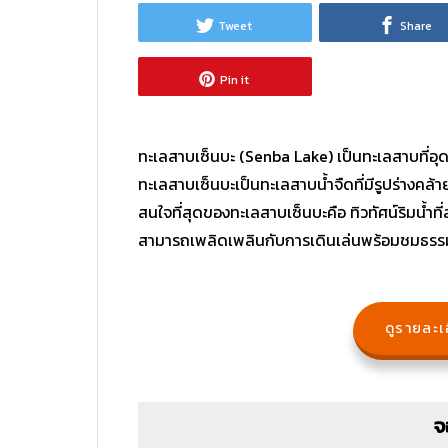
Tweet
Share
Pin it
ทะเลสาบเซ็นบะ (Senba Lake) เป็นทะเลสาบที่อุ
ทะเลสาบเซ็นบะเป็นทะเลสาบน้ำจืดที่มีรูปร่างคล้
สนใจที่สุดของทะเลสาบเซ็นบะคือ ทิวทัศน์ริมน้ำท
สามารถเพลิดเพลินกับการเดินเล่นพร้อมชมธรรม
ดูรายละเอ
จ