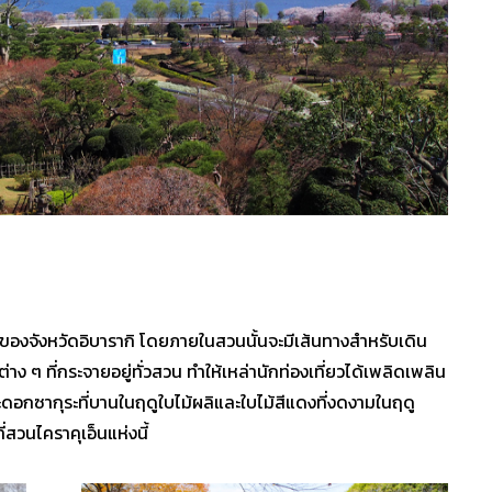
นนำของจังหวัดอิบารากิ โดยภายในสวนนั้นจะมีเส้นทางสำหรับเดิน
ง ๆ ที่กระจายอยู่ทั่วสวน ทำให้เหล่านักท่องเที่ยวได้เพลิดเพลิน
ดอกซากุระที่บานในฤดูใบไม้ผลิและใบไม้สีแดงที่งดงามในฤดู
่สวนไคราคุเอ็นแห่งนี้