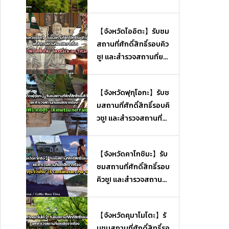
【จังหวัดโออิตะ】รับชม
สถานที่ศักดิ์สิทธิ์รอบคิว
ชู! และสำรวจสถานที่ยอ
ดฮิตจากเรื่อง “ผ่าพิภพไ
ททัน” (Attack on Tita
【จังหวัดฟุกุโอกะ】รับช
n)
มสถานที่ศักดิ์สิทธิ์รอบคิ
วชู! และสำรวจสถานที่ย
อดฮิตจากเรื่อง “ดาบพิ
ฆาตอสูร” (Kimetsu no
【จังหวัดคาโกชิมะ】รับ
Yaiba)
ชมสถานที่ศักดิ์สิทธิ์รอบ
คิวชู! และสำรวจสถานที่
ยอดฮิตจากเรื่อง “ยามซ
ากุระร่วงโรย” (5 Centi
【จังหวัดคุมาโมโตะ】รั
meters Per Second)
บชมสถานที่ศักดิ์สิทธิ์รอ