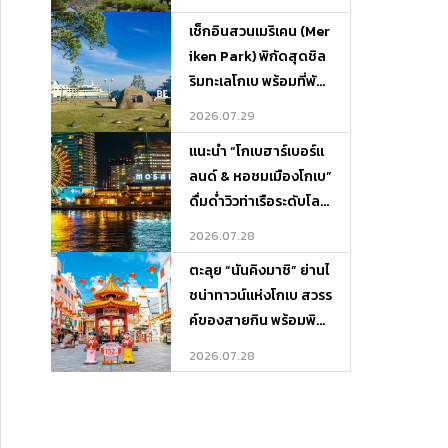
เช็กอินสวนเมริเคน (Mer
iken Park) พิกัดสุดชิล
ริมทะเลโกเบ พร้อมที่พัก
บรรยากาศดีและจุดเที่ย
2026.07.29
วรอบเกาะ
แนะนำ “โกเบฮาร์เบอร์แ
ลนด์ & หอชมเมืองโกเบ”
ดื่มด่ำวิวท่าเรือระดับโลก
พร้อมพิกัดที่พักและที่เที่
2026.07.28
ยวรอบ ๆ
ตะลุย “นันคิงมาชิ” ย่านไ
ชน่าทาวน์แห่งโกเบ สวรร
ค์ของสายกิน พร้อมพิกั
ดที่พักและที่เที่ยวรอบเมื
2026.07.28
อง