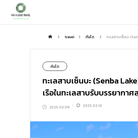
กิน
travel
คันโต
ทะเลสาบเซ็นบะ (Se
NEW
คันโต
ทะเลสาบเซ็นบะ (Senba Lak
เรือในทะเลสาบรับบรรยากาศส
2025.03.10
2025.03.09
เพลิดเพลินกับชาสไตล์ญี่ปุ่นกับสถานที่ที่
ตะลุย “โกเรียวคาคุ” ป้อมดาว 5 แฉกแห่ง
แนะนำเส้นทางเที่ยวญี่ปุ่นกับ Peach : 3 
ป็นมากกว่าแค่ร้านอาหาร | สัมผัสรสชาต
ฮาโกดาเตะ แนะนำจุดเด่น โรงแรมเด็ด แ
ส้นทางที่ไม่ควรพลาด
ชาแท้ ความสงบ และมื้ออาหารสุดพิเศษที
ละที่เที่ยวรอบทิศ
2026.01.31
2026.08.06
2026.02.23