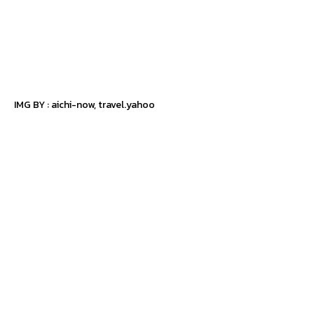
IMG BY :
aichi-now
,
travel.yahoo