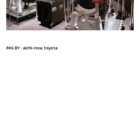
IMG BY :
aichi-now
,
toyota