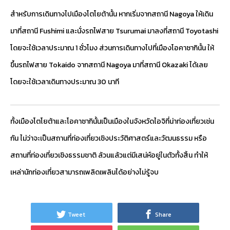
สำหรับการเดินทางไปเมืองโตโยต้านั้น หากเริ่มจากสถานี Nagoya ให้เดิน
มาที่สถานี Fushimi และนั่งรถไฟสาย Tsurumai มาลงที่สถานี Toyotashi
โดยจะใช้เวลาประมาณ 1 ชั่วโมง ส่วนการเดินทางไปที่เมืองโอคาซากินั้น ให้
ขึ้นรถไฟสาย Tokaido จากสถานี Nagoya มาที่สถานี Okazaki ได้เลย
โดยจะใช้เวลาเดินทางประมาณ 30 นาที
ทั้งเมืองโตโยต้าและโอคาซากินั้นเป็นเมืองในจังหวัดไอจิที่น่าท่องเที่ยวเช่น
กัน ไม่ว่าจะเป็นสถานที่ท่องเที่ยวเชิงประวัติศาสตร์และวัฒนธรรม หรือ
สถานที่ท่องเที่ยวเชิงธรรมชาติ ล้วนแล้วแต่มีเสน่ห์อยู่ในตัวทั้งสิ้น ทำให้
เหล่านักท่องเที่ยวสามารถเพลิดเพลินได้อย่างไม่รู้จบ
Tweet
Share