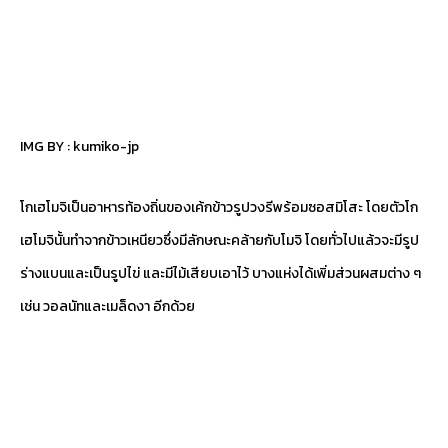
IMG BY :
kumiko-jp
โกเฮโมจิเป็นอาหารท้องถิ่นของเค้กข้าวรูปวงรีพร้อมซอสมิโสะ โดยตัวโก
เฮโมจินั้นทำจากข้าวเหนียวซึ่งมีลักษณะคล้ายกับโมจิ โดยทั่วไปแล้วจะมีรูป
ร่างแบนและเป็นรูปไข่ และมีไม้เสียบเอาไว้ บางแห่งได้เพิ่มส่วนผสมต่าง ๆ
เช่น วอลนัทและเมล็ดงา อีกด้วย