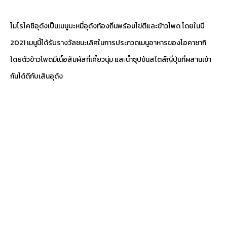
โมโรโคชิอุด้งเป็นเมนูบะหมี่อุด้งท้องถิ่นพร้อมไข่ตีและข้าวโพด โดยในปี
2021 เมนูนี้ได้รับรางวัลชนะเลิศในการประกวดเมนูอาหารของโอคาซากิ
โดยตัวข้าวโพดมีเนื้อสัมผัสที่เคี้ยวนุ่ม และน้ำซุปข้นสไตล์ญี่ปุ่นที่ผสานเข้า
กันได้ดีกับเส้นอุด้ง