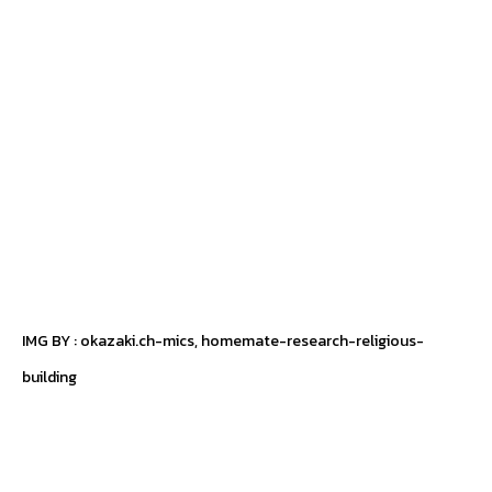
IMG BY :
okazaki.ch-mics
,
homemate-research-religious-
building