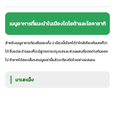
เมนูอาหารที่แนะนำในเมืองโตโยต้าและโอคาซากิ
สำหรับเมนูอาหารท้องถิ่นของทั้ง 2 เมืองนี้เรียกได้ว่าใกล้เคียงกันเลยก็ว่า
ได้ ซึ่งแต่ละร้านเองก็จะมีสูตรการปรุงรสและส่วนผสมที่แตกต่างกันออก
ไป ถ้าหากได้ลองลิ้มรสเมนูเหล่านี้แล้วจะต้องติดใจอย่างแน่นอน
มาเสะเม็ง