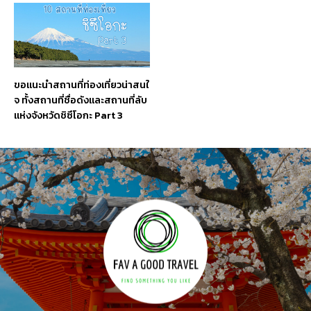
ขอแนะนำสถานที่ท่องเที่ยวน่าสนใ
จ ทั้งสถานที่ชื่อดังและสถานที่ลับ
แห่งจังหวัดชิซึโอกะ Part 3