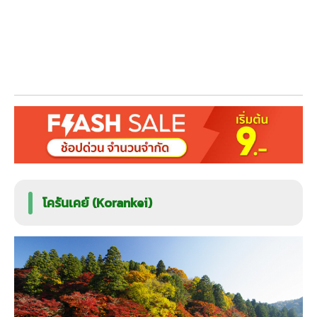
โครันเคย์ (Korankei)