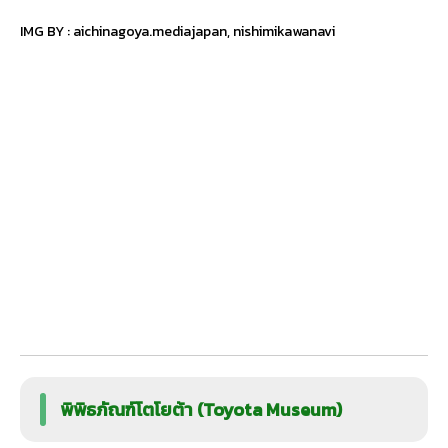
IMG BY :
aichinagoya.mediajapan
,
nishimikawanavi
พิพิธภัณฑ์โตโยต้า (Toyota Museum)