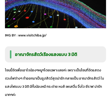
IMG BY :
www.visitchiba.jp/
อาณาจักรสัตว์เรืองแสงแบบ 3 มิติ
โซนนี้จัดเพื่อเอาใจน้องๆหนูๆโดยเฉพาะเลยค่ะ เพราะเป็นโซนที่จัดแสดง
ดวงไฟต่างๆ ทำออกมาเป็นรูปสัตว์สุดน่ารัก กลายเป็น อาณาจักรสัตว์ ใน
แสงไฟแบบ 3 มิติ มีทั้งน้องหมี กระต่าย หงส์ เพนกวิ้น จิ้งโจ ยีราฟ น่ารัก
มากๆค่ะ