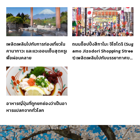
เพลิดเพลินไปกับการท่องเที่ยวใน
ถนนช็อปปิ้งสึกาโมะ จิโซโดริ (Sug
คานากาวะ และแวะออนเซ็นสุดหรูเ
amo Jizodori Shopping Stree
พื่อผ่อนคลาย
t) เพลิดเพลินไปกับบรรยากาศขอ
งถนนคนเดินสำหรับคนทุกเพศ ทุ
กวัย
อาหารญี่ปุ่นที่ถูกยกย่องว่าเป็นอา
หารแปลกจากทั่วโลก