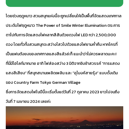
โดยช่วงฤดูหนาว สวนสนุกแห่งนี้จะถูกเปลี่ยนให้เป็นพื้นที่จัดแสดงเทศกาล
ประดับไฟฤดูหนาว The Power of Smile Winter Illumination ตระการ
ตาไปกับการจัดแสดงไฟหลากสีสันด้วยดวงไฟ LED กว่า 2,500,000
ดวง โดยทั่วทั้งสวนสนุกจะสว่างไสวไปด้วยแสงไฟยามค่ำคืน หากใครที่
เป็นแฟนตังยงของเทศกาลแสงสีแล้วล่ะก็ แนะนำว่าไม่ควรพลาดนะคะ!
ที่นี่มีไฮไลท์มากมาย อาทิ ไฟส่องสว่าง 3 มิติจากชิงช้าสวรรค์ “การแสดง
แสงสีเสียง” ที่สนุกสนานเพลิดเพลิน และ “อุโมงค์สายรุ้ง” แบบดั้งเดิม
ของ Country Farm Tokyo German Village
ซึ่งการจัดแสดงไฟในปีนี้จะเริ่มตั้งแต่วันที่ 27 ตุลาคม 2023 ยาวไปจนถึง
วันที่ 7 เมษายน 2024 เลยค่ะ