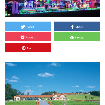
Tweet
Share
Pocket
feedly
Pin it