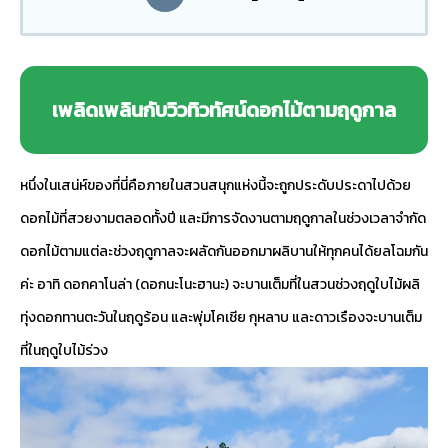
เพลิดเพลินกับวิวทิวทัศน์ดอกไม้ตามฤดูกาล
หนึ่งในเสน่ห์ของที่นี่คือภายในสวนสนุกแห่งนี้จะถูกประดับประดาไปด้วย
ดอกไม้ที่สวยงามตลอดทั้งปี และมีการจัดงานตามฤดูกาลในช่วงเวลาจำกัด
ดอกไม้ตามแต่ละช่วงฤดูกาลจะผลัดกันออกมาผลิบานให้ทุกคนได้ยลโฉมกัน
ค่ะ อาทิ ดอกคาโนล่า (ดอกนะโนะฮานะ) จะบานเต็มที่ในสวนช่วงฤดูใบไม้ผลิ
ทุ่งดอกทานตะวันในฤดูร้อน และพุ่มโคเชีย กุหลาบ และดาวเรืองจะบานเต็ม
ที่ในฤดูใบไม้ร่วง