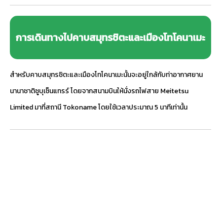
การเดินทางไปคาบสมุทรชิตะและเมืองโทโคนาเมะ
สำหรับคาบสมุทรชิตะและเมืองโทโคนาเมะนั้นจะอยู่ใกล้กับท่าอากาศยาน
นานาชาติชูบุเซ็นแทรร์ โดยจากสนามบินให้นั่งรถไฟสาย Meitetsu
Limited มาที่สถานี Tokoname โดยใช้เวลาประมาณ 5 นาทีเท่านั้น