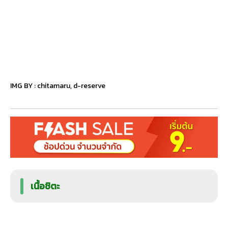
IMG BY :
chitamaru
,
d-reserve
เนื้อชิตะ