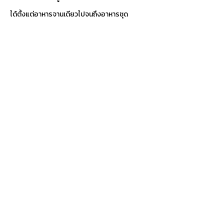
ได้ตั้งแต่อาหารจานเดียวไปจนถึงอาหารชุด