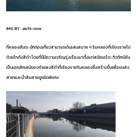
IMG BY :
aichi-now
ที่คลองฮันดะ นักท่องเที่ยวสามารถเดินเล่นสบาย ๆ ริมคลองที่เรียงรายไป
ด้วยโกดังสีดำ โดยที่นี่มีความเจริญรุ่งเรืองมาตั้งแต่สมัยเอโดะ ทิวทัศน์อัน
เป็นเอกลักษณ์ของกำแพงสีดำที่เรียงรายริมคลองซึ่งสร้างขึ้นเพื่อขนส่ง
สาเกและน้ำส้มสายชูชนิดพิเศษ