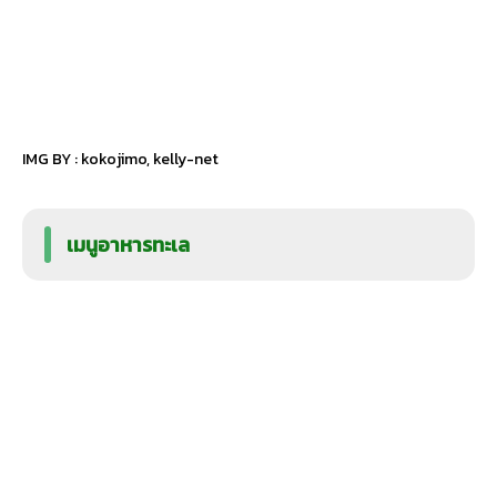
IMG BY :
kokojimo
,
kelly-net
เมนูอาหารทะเล