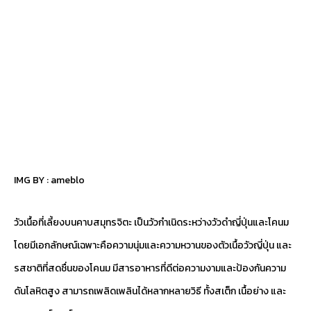
IMG BY :
ameblo
วัวเนื้อที่เลี้ยงบนคาบสมุทรจิตะ เป็นวัวกำเนิดระหว่างวัวดำญี่ปุ่นและโคนม
โดยมีเอกลักษณ์เฉพาะคือความนุ่มและความหวานของตัวเนื้อวัวญี่ปุ่น และ
รสชาติที่สดชื่นของโคนม มีสารอาหารที่ดีต่อความงามและป้องกันความ
ดันโลหิตสูง สามารถเพลิดเพลินได้หลากหลายวิธี ทั้งสเต็ก เนื้อย่าง และ