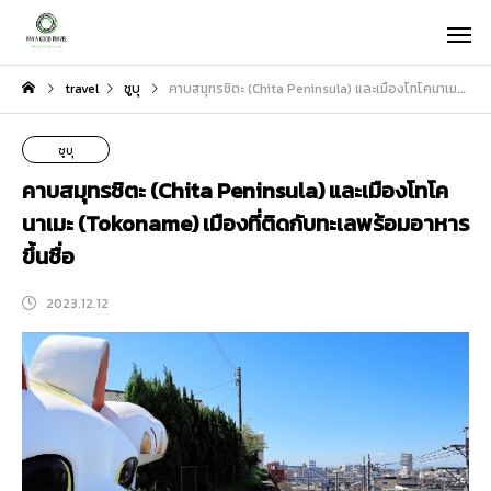
travel
ชูบุ
คาบสมุทรชิตะ (Chita Peninsula) และเมืองโทโคนาเมะ (Tokoname) เมืองที่ติดกับทะเลพร้อมอาหารขึ้นชื่อ
ชูบุ
คาบสมุทรชิตะ (Chita Peninsula) และเมืองโทโค
นาเมะ (Tokoname) เมืองที่ติดกับทะเลพร้อมอาหาร
ขึ้นชื่อ
2023.12.12