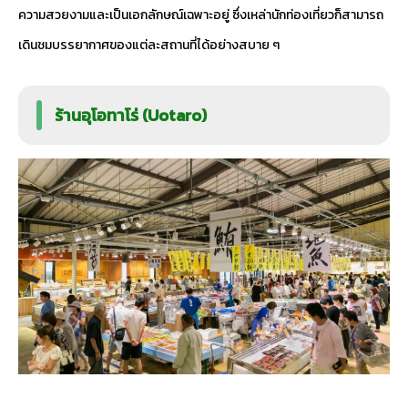
ความสวยงามและเป็นเอกลักษณ์เฉพาะอยู่ ซึ่งเหล่านักท่องเที่ยวก็สามารถ
เดินชมบรรยากาศของแต่ละสถานที่ได้อย่างสบาย ๆ
ร้านอุโอทาโร่ (Uotaro)