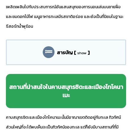
เพลิดเพลินไปกับประสบการณ์อันแสนสนุกของการนอนเล่นบนชายฝั่ง
และชมดอกไม้ไฟ เมนูอาหารทะเลมีรสชาติอร่อย และยังเป็นที่นิยมในฐานะ
รีสอร์ทน้ำพุร้อน
สารบัญ
[
]
show
สถานที่น่าสนใจในคาบสมุทรชิตะและเมืองโทโคนา
เมะ
คาบสมุทรชิตะและเมืองโทโคนาเมะนั้นมีอาณาเขตติดอยู่กับทะเล ทิวทัศน์
ส่วนใหญ่ที่จะได้พบเห็นจะเป็นทิวทัศน์ของทะเล แต่ก็ยังมีบางสถานที่ที่มี