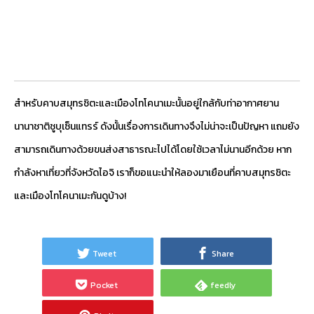
สำหรับคาบสมุทรชิตะและเมืองโทโคนาเมะนั้นอยู่ใกล้กับท่าอากาศยาน
นานาชาติชูบุเซ็นแทรร์ ดังนั้นเรื่องการเดินทางจึงไม่น่าจะเป็นปัญหา แถมยัง
สามารถเดินทางด้วยขนส่งสาธารณะไปได้โดยใช้เวลาไม่นานอีกด้วย หาก
กำลังหาเที่ยวที่จังหวัดไอจิ เราก็ขอแนะนำให้ลองมาเยือนที่คาบสมุทรชิตะ
และเมืองโทโคนาเมะกันดูบ้าง!
Tweet
Share
Pocket
feedly