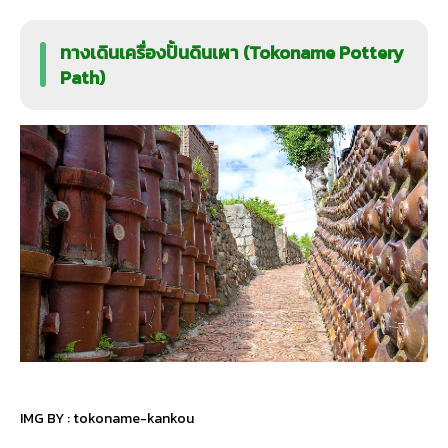
ทางเดินเครื่องปั้นดินเผา (Tokoname Pottery
Path)
IMG BY :
tokoname-kankou