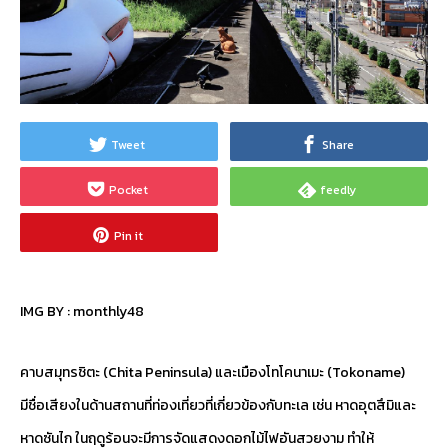
Tweet
Share
Pocket
feedly
Pin it
IMG BY :
monthly48
คาบสมุทรชิตะ (Chita Peninsula) และเมืองโทโคนาเมะ (Tokoname)
มีชื่อเสียงในด้านสถานที่ท่องเที่ยวที่เกี่ยวข้องกับทะเล เช่น หาดอุตสึมิและ
หาดซันไก ในฤดูร้อนจะมีการจัดแสดงดอกไม้ไฟอันสวยงาม ทำให้