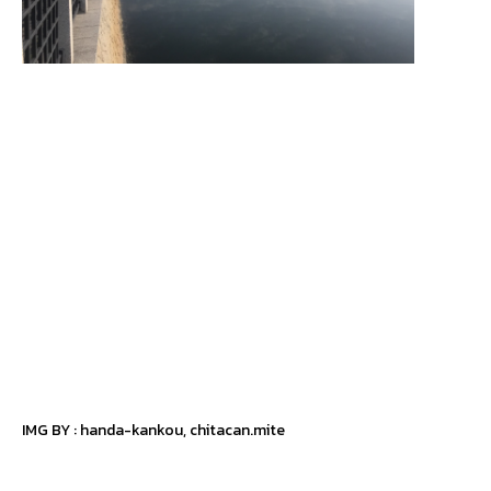
IMG BY :
handa-kankou
,
chitacan.mite