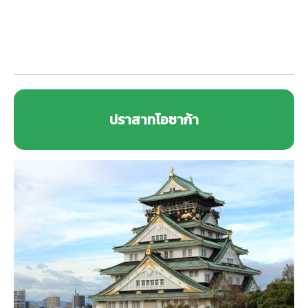
ปราสาทโอซาก้า