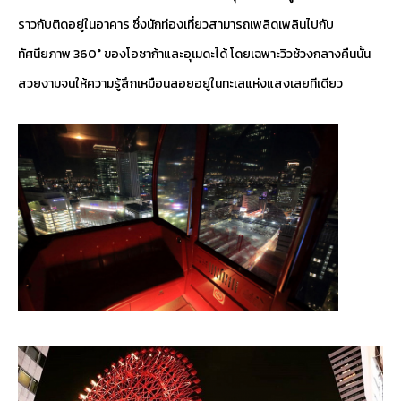
ราวกับติดอยู่ในอาคาร ซึ่งนักท่องเที่ยวสามารถเพลิดเพลินไปกับ
ทัศนียภาพ 360° ของโอซาก้าและอุเมดะได้ โดยเฉพาะวิวช้วงกลางคืนนั้น
สวยงามจนให้ความรู้สึกเหมือนลอยอยู่ในทะเลแห่งแสงเลยทีเดียว