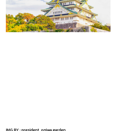
IMG BY :
president
,
oniwa.garden