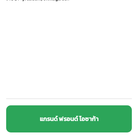
แกรนด์ ฟรอนต์ โอซาก้า