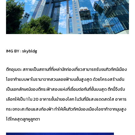
IMG BY :
skybldg
ตึกอุเมดะ สกายเป็นสถานที่ที่เหล่านักท่องเที่ยวสามารถรับชมทิวทัศน์เมือง
โอซาก้าแบบพาโนรามาจากสวนลอยฟ้าบนชั้นสูงสุด ด้วยโครงสร้างอัน
เป็นเอกลักษณ์ของตึกระฟ้าสองแห่งที่เชื่อมต่อกันที่ชั้นบนสุด ตึกนี้จึงรับ
เลือกให้เป็น 1 ใน 20 อาคารชั้นนำของโลก ในวันที่มีแสงแดดสดใส อาคาร
กระจกจะสะท้อนแสงท้องฟ้า ทำให้เห็นทิวทัศน์ของเมืองโอซาก้าจากมุมสูง
ได้ไกลสุดลูกหูลูกตา