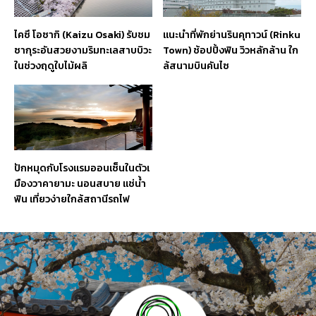
ไคซึ โอซากิ (Kaizu Osaki) รับชม
แนะนำที่พักย่านรินคุทาวน์ (Rinku
ซากุระอันสวยงามริมทะเลสาบบิวะ
Town) ช้อปปิ้งฟิน วิวหลักล้าน ใก
ในช่วงฤดูใบไม้ผลิ
ล้สนามบินคันไซ
ปักหมุดกับโรงแรมออนเซ็นในตัวเ
มืองวาคายามะ นอนสบาย แช่น้ำ
ฟิน เที่ยวง่ายใกล้สถานีรถไฟ