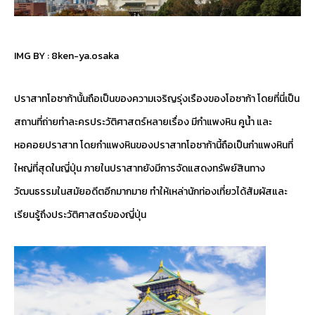
IMG BY :
8ken-ya.osaka
ปราสาทโอซาก้านั้นถือเป็นของความเจริญรุ่งเรืองของโอซาก้า โดยที่นี่เป็น
สถานที่ถ่ายทำละครประวัติศาสตร์หลายเรื่อง มีกำแพงหิน คูน้ำ และ
หอคอยปราสาท โดยกำแพงหินของปราสาทโอซาก้านี้ถือเป็นกำแพงหินที่
ใหญ่ที่สุดในญี่ปุ่น ภายในปราสาทยังมีการจัดแสดงทรัพย์สินทาง
วัฒนธรรมในสมัยอดีตอีกมากมาย ทำให้เหล่านักท่องเที่ยวได้สัมผัสและ
เรียนรู้ถึงประวัติศาสตร์ของญี่ปุ่น