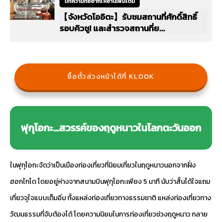
บทความที่อยากให้อ่านเพิ่มเติม
【จังหวัดโออิตะ】รับชมสถานที่ศักดิ์สิทธิ์
รอบคิวชู! และสำรวจสถานที่ย...
ซื้อตั๋วล่วงหน้าได้ที่ KLOOK
ฟุกุโอกะ…สวรรค์ของฤดูหนาวในโลกตะวันออก
ในฟุกุโอกะจัดว่าเป็นเมืองท่องเที่ยวที่นิยมเที่ยวในฤดูหนาวนอกจากฝั่ง
ฮอกไกโด โดยอยู่ห่างจากสนามบินฟุกุโอกะเพียง 5 นาที นับว่าสั้นได้ใจแถม
เที่ยวจุใจแบบเต็มอิ่ม ทั้งแหล่งท่องเที่ยวทางธรรมชาติ แหล่งท่องเที่ยวทาง
วัฒนธรรมที่จับต้องได้ โดยความนิยมในการท่องเที่ยวช่วงฤดูหนาว กลาย