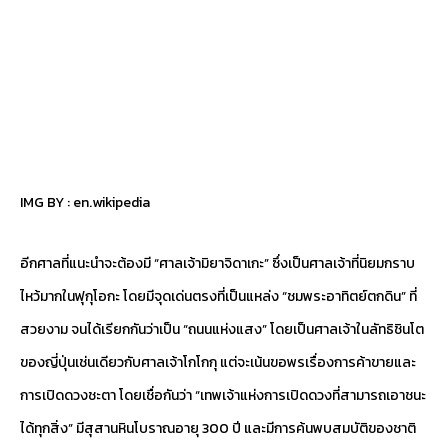
IMG BY :
en.wikipedia
อีกศาลที่แนะนำจะต้องมี “ศาลเจ้ามิยาจิดาเกะ” ซึ่งเป็นศาลเจ้าที่นิยมกราบ
ไหว้มากในฟุกุโอกะ โดยมีจุดเด่นตรงที่เป็นแหล่ง “ชมพระอาทิตย์ตกดิน” ที่
สวยงาม จนได้เรียกกันว่าเป็น “ถนนแห่งแสง” โดยเป็นศาลเจ้าในลัทธิชินโต
ของญี่ปุ่นเช่นเดียวกับศาลเจ้าโกโกกุ แต่จะเน้นขอพรเรื่องการค้าขายและ
การเปิดดวงชะตา โดยเชื่อกันว่า “เทพเจ้าแห่งการเปิดดวงที่สามารถเอาชนะ
ได้ทุกสิ่ง” มีสุสานหินโบราณอายุ 300 ปี และมีการค้นพบสมบัติของชาติ