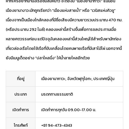
หากใครอยากมานั่งเรือชมลมหนาว จะต้องมี “เมืองยานากาวะ” แน่นอน
เมืองยานางาวะมักถูกเรียกว่า “เมืองแห่งสายน้ำ” หรือ “เวนิสแห่งคิวชู”
เนื่องจากเป็นเมืองใกล้คลองที่มีชื่อเสียงมีความยาวรวมประมาณ 470 กม.
(หรือประมาณ 292 ไมล์) คลองเหล่านี้สร้างขึ้นเพื่อการชลประทานเมื่อ
หลายศตวรรษก่อน แต่ปัจจุบันคลองเหล่านี้ส่วนใหญ่ใช้สำหรับพานักท่อง
เที่ยวล่องเรือโดยใช้เรือที่ขับเคลื่อนโดยคนพายเรือที่มีเสาไม้ไผ่ นอกจากนี้
ยังมีเมนูเด็ดอย่าง “ปลาไหลนึ่ง” ให้น้ำลายไหลอีกด้วย
ที่อยู่
เมืองยานากาวะ, จังหวัดฟุกุโอกะ, ประเทศญี่ปุ่น
ประเภท
มรดกทางธรรมชาติ
เปิดทำการ
เปิดทำการทุกวัน 09.00-17.00 น.
โทรศัพท์
+81 94-473-4343