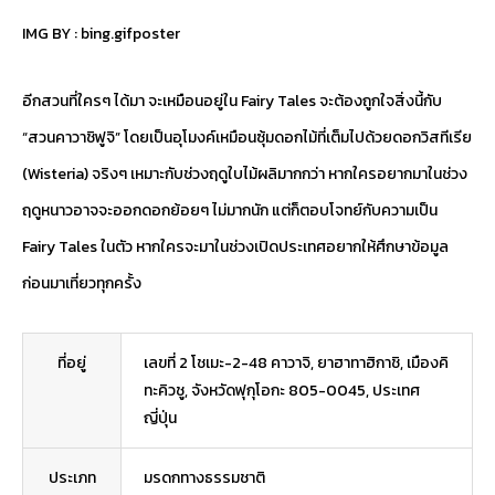
IMG BY :
bing.gifposter
อีกสวนที่ใครๆ ได้มา จะเหมือนอยู่ใน Fairy Tales จะต้องถูกใจสิ่งนี้กับ
“สวนคาวาชิฟูจิ” โดยเป็นอุโมงค์เหมือนซุ้มดอกไม้ที่เต็มไปด้วยดอกวิสทีเรีย
(Wisteria) จริงๆ เหมาะกับช่วงฤดูใบไม้ผลิมากกว่า หากใครอยากมาในช่วง
ฤดูหนาวอาจจะออกดอกย้อยๆ ไม่มากนัก แต่ก็ตอบโจทย์กับความเป็น
Fairy Tales ในตัว หากใครจะมาในช่วงเปิดประเทศอยากให้ศึกษาข้อมูล
ก่อนมาเที่ยวทุกครั้ง
ที่อยู่
เลขที่ 2 โชเมะ-2-48 คาวาจิ, ยาฮาทาฮิกาชิ, เมืองคิ
ทะคิวชู, จังหวัดฟุกุโอกะ 805-0045, ประเทศ
ญี่ปุ่น
ประเภท
มรดกทางธรรมชาติ