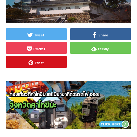
Tweet
Share
Pocket
feedly
Pin it