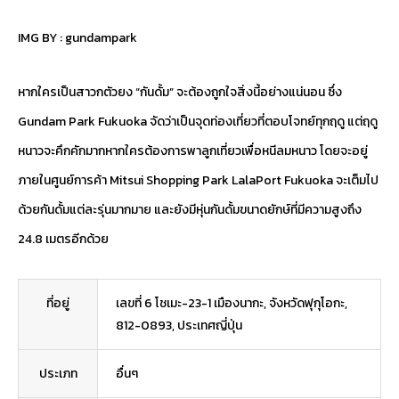
IMG BY :
gundampark
หากใครเป็นสาวกตัวยง “กันดั้ม” จะต้องถูกใจสิ่งนี้อย่างแน่นอน ซึ่ง
Gundam Park Fukuoka จัดว่าเป็นจุดท่องเที่ยวที่ตอบโจทย์ทุกฤดู แต่ฤดู
หนาวจะคึกคักมากหากใครต้องการพาลูกเที่ยวเพื่อหนีลมหนาว โดยจะอยู่
ภายในศูนย์การค้า Mitsui Shopping Park LalaPort Fukuoka จะเต็มไป
ด้วยกันดั้มแต่ละรุ่นมากมาย และยังมีหุ่นกันดั้มขนาดยักษ์ที่มีความสูงถึง
24.8 เมตรอีกด้วย
ที่อยู่
เลขที่ 6 โชเมะ-23-1 เมืองนากะ, จังหวัดฟุกุโอกะ,
812-0893, ประเทศญี่ปุ่น
ประเภท
อื่นๆ