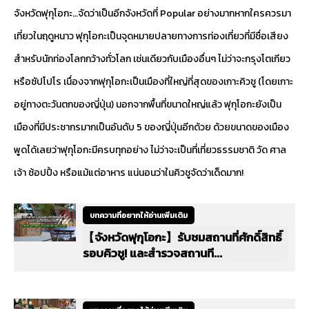
จังหวัดฟุกุโอกะ…จัดว่าเป็นอีกจังหวัดที่ Popular อย่างมากหากใครควรมา
เที่ยวในฤดูหนาว ฟุกุโอกะเป็นจุดหมายปลายทางการท่องเที่ยวที่มีชื่อเสียง
สำหรับนักท่องโลกกว้างทั่วโลก เช่นเดียวกับเมืองอื่นๆ ไม่ว่าจะกรุงโตเกียว
หรือซัปโปโร เนื่องจากฟุกุโอกะเป็นเมืองที่ใหญ่ที่สุดของเกาะคิวชู (โดยเกาะ
อยู่ทางตะวันตกของญี่ปุ่น) นอกจากพื้นที่ขนาดใหญ่แล้ว ฟุกุโอกะยังเป็น
เมืองที่มีประชากรมากเป็นอันดับ 5 ของญี่ปุ่นอีกด้วย ด้วยขนาดของเมือง
พูดได้เลยว่าฟุกุโอกะมีครบทุกอย่าง ไม่ว่าจะเป็นที่เที่ยวธรรมชาติ วัด ศาล
เจ้า ช้อปปิ้ง หรือแม้แต่อาหาร แน่นอนว่าในคิวชูจัดว่าเด็ดมาก!
บทความที่อยากให้อ่านเพิ่มเติม
【จังหวัดฟุกุโอกะ】รับชมสถานที่ศักดิ์สิทธิ์
รอบคิวชู! และสำรวจสถานที...