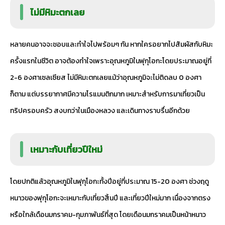
ไม่มีหิมะตกเลย
หลายคนอาจจะชอบและทำใจไปพร้อมๆ กัน หากใครอยากไปสัมผัสกับหิมะ
ครั้งแรกในชีวิต อาจต้องทำใจเพราะอุณหภูมิในฟุกุโอกะโดยประมาณอยู่ที่
2-6 องศาเซลเซียส ไม่มีหิมะตกเลยแม้ว่าอุณหภูมิจะไม่ติดลบ 0 องศา
ก็ตาม แต่บรรยากาศมีความโรแมนติกมาก เหมาะสำหรับการมาเที่ยวเป็น
ทริปครอบครัว สงบกว่าในเมืองหลวง และเดินทางราบรื่นอีกด้วย
เหมาะกับเที่ยวปีใหม่
โดยปกติแล้วอุณหภูมิในฟุกุโอกะทั้งปีอยู่ที่ประมาณ 15-20 องศา ช่วงฤดู
หนาวของฟุกุโอกะจะเหมาะกับเที่ยวสิ้นปี และเที่ยวปีใหม่มาก เนื่องจากตรง
หรือใกล้เดือนมกราคม-กุมภาพันธ์ที่สุด โดยเดือนมกราคมเป็นหน้าหนาว