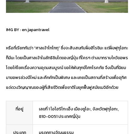
IMG BY :
en.japantravel
หรือที่เรียกกันว่า “ศาลเจ้าโกโกกุ” ซึ่งจะสับสนกับฝั่งฮิโรชิมะ แต่ฝั่งฟุกุโอกะ
ก็มีนะ โดยเป็นศาลเจ้าในลัทธิชินโตของญี่ปุ่น ที่ใครๆ ต่างมากราบไหว้ขอพร
โดยให้โชคเรื่องความอุดมสมบูรณ์ ขอให้พ้นทุกข์โศกโรคภัย จึงเป็นที่นิยม
มาขอพรช่วงปีใหม่ และคึกคักเป็นพิเศษ และเคยเป็นสถานที่สร้างเพื่ออุทิศ
แด่ดวงวิญญาณของผู้ที่เสียชีวิตเพื่อชาติในยุคฟื้นฟูสมัยเมจิอีกด้วย
ที่อยู่
เลขที่ 1 โอโฮริโกะเอ็ง เมืองชูโอะ, จังหวัดฟุกุโอกะ,
810-0051 ประเทศญี่ปุ่น
ประเภท
มรดกทางวัฒนธรรม