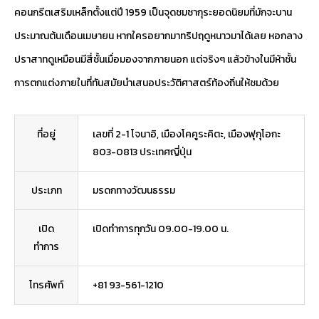
คอนกรีตเสริมเหล็กตั้งแต่ปี 1959 เป็นจุดชมซากุระยอดนิยมที่มักจะบาน
ประมาณต้นเดือนเมษายน หากใครอยากมาทริปฤดูหนาวมาได้เลย หอกลาง
ปราสาทดูเหมือนมีสี่ชั้นเมื่อมองจากภายนอก แต่จริงๆ แล้วข้างในมีห้าชั้น
การตกแต่งภายในที่ทันสมัยนำเสนอประวัติศาสตร์ท้องถิ่นให้ชมด้วย
ที่อยู่
เลขที่ 2-1 โจนาอิ, เมืองโคคูระคิตะ, เมืองฟุกุโอกะ
803-0813 ประเทศญี่ปุ่น
ประเภท
มรดกทางวัฒนธรรม
เปิด
เปิดทำการทุกวัน 09.00-19.00 น.
ทำการ
โทรศัพท์
+81 93-561-1210