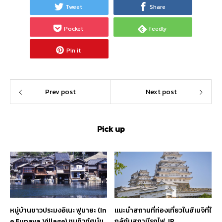
Tweet
Share
Pocket
feedly
Pin it
Prev post
Next post
Pick up
หมู่บ้านชาวประมงอิเนะ ฟูนายะ (In
แนะนำสถานที่ท่องเที่ยวในฮิเมจิที่ใ
e Funaya Village) ชมทิวทัศน์ข
กล้กับสถานีรถไฟ JR