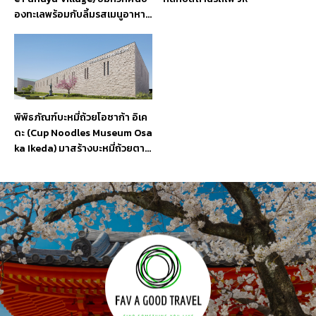
องทะเลพร้อมกับลิ้มรสเมนูอาหาร
ทะเลท้องถิ่น
พิพิธภัณฑ์บะหมี่ถ้วยโอซาก้า อิเค
ดะ (Cup Noodles Museum Osa
ka Ikeda) มาสร้างบะหมี่ถ้วยตาม
แบบฉบับของตัวเองกันได้เลย