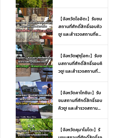
【จังหวัดโออิตะ】รับชม
สถานที่ศักดิ์สิทธิ์รอบคิว
ชู! และสำรวจสถานที่ยอ
ดฮิตจากเรื่อง “ผ่าพิภพไ
ททัน” (Attack on Tita
【จังหวัดฟุกุโอกะ】รับช
n)
มสถานที่ศักดิ์สิทธิ์รอบคิ
วชู! และสำรวจสถานที่ย
อดฮิตจากเรื่อง “ดาบพิ
ฆาตอสูร” (Kimetsu no
【จังหวัดคาโกชิมะ】รับ
Yaiba)
ชมสถานที่ศักดิ์สิทธิ์รอบ
คิวชู! และสำรวจสถานที่
ยอดฮิตจากเรื่อง “ยามซ
ากุระร่วงโรย” (5 Centi
【จังหวัดคุมาโมโตะ】รั
meters Per Second)
บชมสถานที่ศักดิ์สิทธิ์รอ