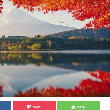
Pocket
feedly