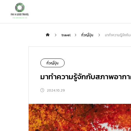
กิน
travel
ทั่วญี่ปุ่น
มาทำความรู้จักกั
NEW
ทั่วญี่ปุ่น
มาทำความรู้จักกับสภาพอากาศ
2024.10.29
เพลิดเพลินกับชาสไตล์ญี่ปุ่นกับสถานที่ที่
ตะลุย “โกเรียวคาคุ” ป้อมดาว 5 แฉกแห่ง
แนะนำเส้นทางเที่ยวญี่ปุ่นกับ Peach : 3 
ป็นมากกว่าแค่ร้านอาหาร | สัมผัสรสชาต
ฮาโกดาเตะ แนะนำจุดเด่น โรงแรมเด็ด แ
ส้นทางที่ไม่ควรพลาด
ชาแท้ ความสงบ และมื้ออาหารสุดพิเศษที
ละที่เที่ยวรอบทิศ
2026.01.31
2026.08.06
2026.02.23