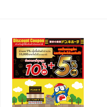
ช้อปปิ้ง
NEW
อาหารเกียวโต ซากุราอิ ปลาทูน่าต้มสไต
สัมผัสความงดงามระดับโลก ปักหมุดเที่ย
อาหารเกียวโต ซากุราอิ ปลาทูน่าต้มสไต
ล์อาริมะ (Hon Maguro Arima Ni)” — ข
 “ภูเขาฮาโกดาเตะ” พร้อมที่พักและจุดเช็
ล์อาริมะ (Hon Maguro Arima Ni)” — ข
งกินญี่ปุ่นรสละมุน เปิดปุ๊บกินได้ เหมาะทั้
กอินห้ามพลาด!
งกินญี่ปุ่นรสละมุน เปิดปุ๊บกินได้ เหมาะทั้
2026.01.28
2026.08.03
2026.01.28