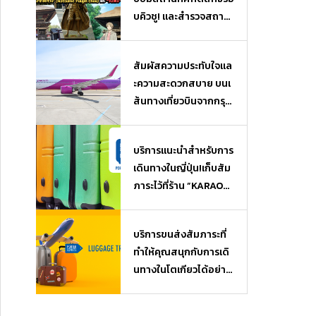
บคิวชู! และสำรวจสถาน
ที่ยอดฮิตจากเรื่อง “นัต
สึเมะกับบันทึกพิศวง” (N
สัมผัสความประทับใจแล
atsume Yuujin Chou)
ะความสะดวกสบาย บนเ
และ “วันพีซ” (One Piec
ส้นทางเที่ยวบินจากกรุงเ
e)
ทพฯ (ไทย) สู่โอซาก้า
(ญี่ปุ่น)
บริการแนะนำสำหรับการ
เดินทางในญี่ปุ่น!เก็บสัม
ภาระไว้ที่ร้าน ”KARAOK
EKAN” ใกล้ๆ แล้วไปเที่ย
ว หรือช้อปปิ้งได้แบบไม่
บริการขนส่งสัมภาระที่
ต้องหิ้วของ♪ บริการฝา
ทำให้คุณสนุกกับการเดิ
กสัมภาระ Luggage Sto
นทางในโตเกียวได้อย่างเ
rage
ต็มที่ เมื่อมาถึงสนามบิน
ก็สามารถไปเที่ยวได้โดย