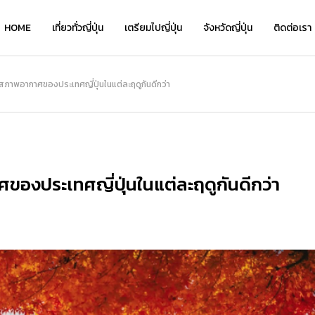
HOME
เที่ยวทั่วญี่ปุ่น
เตรียมไปญี่ปุ่น
จังหวัดญี่ปุ่น
ติดต่อเรา
เที่ยว
บสภาพอากาศของประเทศญี่ปุ่นในแต่ละฤดูกันดีกว่า
NEW
ของประเทศญี่ปุ่นในแต่ละฤดูกันดีกว่า
เ
เ
Kyo Chirimen จาก Kyoryori Sakurai
ย้อนเวลาชมเสน่ห์คลาสสิกที่ “โกดังอิฐแ
Kyo Chirimen จาก Kyoryori Sakurai
“
“
ิ
— เครื่องเคียงสไตล์เกียวโต รสละมุน กล
ดงคาเนโมริ” แนะนำจุดเด่น โรงแรมเด็ด แ
— เครื่องเคียงสไตล์เกียวโต รสละมุน กล
ว
่
มกล่อม กินได้ทุกวันไม่เบื่อ
ละที่เที่ยวเดินชิลได้ทั้งวัน!
มกล่อม กินได้ทุกวันไม่เบื่อ
อ
อ
2026.01.28
2026.08.05
2026.01.28