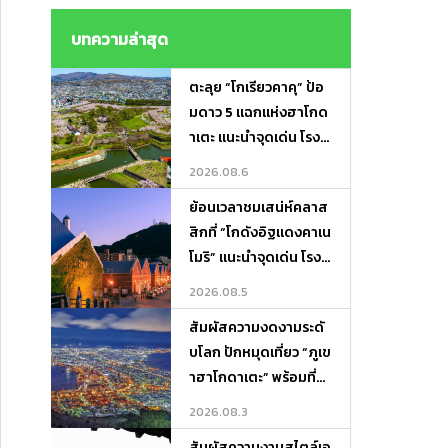
ไม่ต้องถือของ ! Lugga
ge Transfer－Porter
บทความล่าสุด
Express
ตะลุย “โกเรียวคาคุ” ป้อ
มดาว 5 แฉกแห่งฮาโกด
าเตะ แนะนำจุดเด่น โรงแ
รมเด็ด และที่เที่ยวรอบทิ
2026.08.6
ศ
ย้อนเวลาชมเสน่ห์คลาส
สิกที่ “โกดังอิฐแดงคาเน
โมริ” แนะนำจุดเด่น โรงแ
รมเด็ด และที่เที่ยวเดินชิ
2026.08.5
ลได้ทั้งวัน!
สัมผัสความงดงามระดั
บโลก ปักหมุดเที่ยว “ภูเข
าฮาโกดาเตะ” พร้อมที่พั
กและจุดเช็กอินห้ามพลา
2026.08.3
ด!
สัมผัสความงามสไตล์เอ