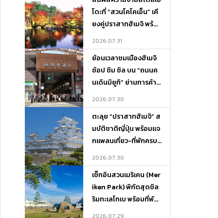
โดะที่ “สวนโคโคเอ็น” เคี
ยงคู่ปราสาทฮิเมจิ พร้อ
มแจกแพลนเที่ยว-ที่พักค
2026.07.31
รบจบในที่เดียว
ย้อนเวลาชมเมืองฮิเมจิ
ช้อป ชิม ชิล บน “ถนนค
นเดินมิยูกิ” ย่านการค้าสุ
ดคลาสสิกแห่งเฮียวโงะ
2026.07.30
ตะลุย “ปราสาทฮิเมจิ” ส
มบัติชาติญี่ปุ่น พร้อมแจ
กแพลนเที่ยว-ที่พักครบจ
บในที่เดียว
2026.07.30
เช็กอินสวนเมริเคน (Mer
iken Park) พิกัดสุดชิล
ริมทะเลโกเบ พร้อมที่พัก
บรรยากาศดีและจุดเที่ย
2026.07.29