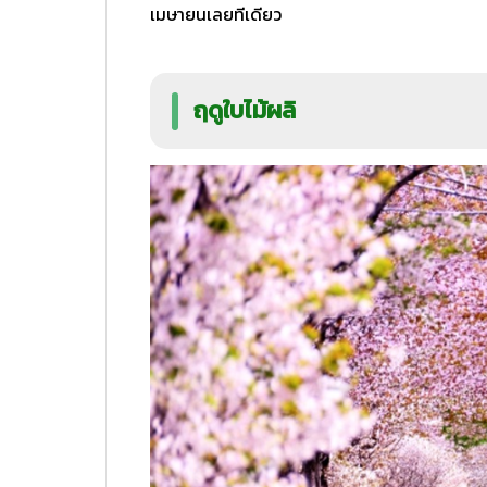
เมษายนเลยทีเดียว
ฤดูใบไม้ผลิ