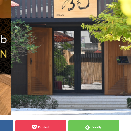
Pocket
feedly