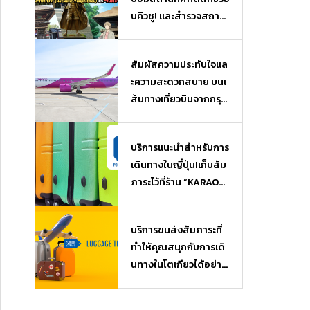
บคิวชู! และสำรวจสถาน
ที่ยอดฮิตจากเรื่อง “นัต
สึเมะกับบันทึกพิศวง” (N
สัมผัสความประทับใจแล
atsume Yuujin Chou)
ะความสะดวกสบาย บนเ
และ “วันพีซ” (One Piec
ส้นทางเที่ยวบินจากกรุงเ
e)
ทพฯ (ไทย) สู่โอซาก้า
(ญี่ปุ่น)
บริการแนะนำสำหรับการ
เดินทางในญี่ปุ่น!เก็บสัม
ภาระไว้ที่ร้าน ”KARAOK
EKAN” ใกล้ๆ แล้วไปเที่ย
ว หรือช้อปปิ้งได้แบบไม่
บริการขนส่งสัมภาระที่
ต้องหิ้วของ♪ บริการฝา
ทำให้คุณสนุกกับการเดิ
กสัมภาระ Luggage Sto
นทางในโตเกียวได้อย่างเ
rage
ต็มที่ เมื่อมาถึงสนามบิน
ก็สามารถไปเที่ยวได้โดย