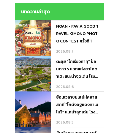
ไม่ต้องถือของ ! Lugga
ge Transfer－Porter
บทความล่าสุด
Express
NOAN × FAV A GOOD T
RAVEL KIMONO PHOT
O CONTEST ครั้งที่ 1
2026.08.7
ตะลุย “โกเรียวคาคุ” ป้อ
มดาว 5 แฉกแห่งฮาโกด
าเตะ แนะนำจุดเด่น โรงแ
รมเด็ด และที่เที่ยวรอบทิ
2026.08.6
ศ
ย้อนเวลาชมเสน่ห์คลาส
สิกที่ “โกดังอิฐแดงคาเน
โมริ” แนะนำจุดเด่น โรงแ
รมเด็ด และที่เที่ยวเดินชิ
2026.08.5
ลได้ทั้งวัน!
สัมผัสความงดงามระดั