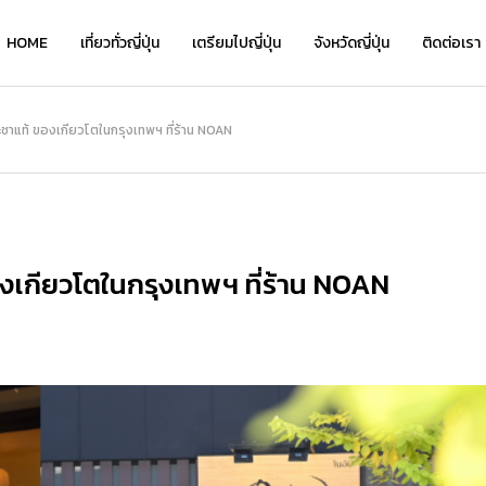
HOME
เที่ยวทั่วญี่ปุ่น
เตรียมไปญี่ปุ่น
จังหวัดญี่ปุ่น
ติดต่อเรา
เที่ยว
าแท้ ของเกียวโตในกรุงเทพฯ ที่ร้าน NOAN
NEW
งเกียวโตในกรุงเทพฯ ที่ร้าน NOAN
เ
เ
Kyo Chirimen จาก Kyoryori Sakurai
ย้อนเวลาชมเสน่ห์คลาสสิกที่ “โกดังอิฐแ
Kyo Chirimen จาก Kyoryori Sakurai
“
“
ิ
— เครื่องเคียงสไตล์เกียวโต รสละมุน กล
ดงคาเนโมริ” แนะนำจุดเด่น โรงแรมเด็ด แ
— เครื่องเคียงสไตล์เกียวโต รสละมุน กล
ว
่
มกล่อม กินได้ทุกวันไม่เบื่อ
ละที่เที่ยวเดินชิลได้ทั้งวัน!
มกล่อม กินได้ทุกวันไม่เบื่อ
อ
อ
2026.01.28
2026.08.05
2026.01.28