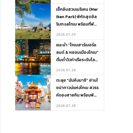
เช็กอินสวนเมริเคน (Mer
iken Park) พิกัดสุดชิล
ริมทะเลโกเบ พร้อมที่พัก
บรรยากาศดีและจุดเที่ย
2026.07.29
วรอบเกาะ
แนะนำ “โกเบฮาร์เบอร์แ
ลนด์ & หอชมเมืองโกเบ”
ดื่มด่ำวิวท่าเรือระดับโลก
พร้อมพิกัดที่พักและที่เที่
2026.07.28
ยวรอบ ๆ
ตะลุย “นันคิงมาชิ” ย่านไ
ชน่าทาวน์แห่งโกเบ สวรร
ค์ของสายกิน พร้อมพิกั
ดที่พักและที่เที่ยวรอบเมื
2026.07.28
อง