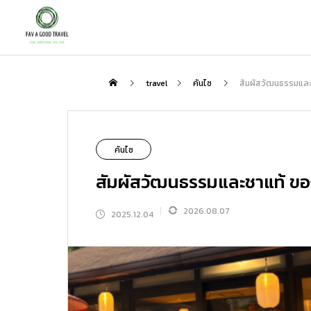
กิน
travel
คันไซ
สัมผัสวัฒนธรรมและช
NEW
คันไซ
สัมผัสวัฒนธรรมและชาแท้ ขอ
2026.08.07
2025.12.04
เพลิดเพลินกับชาสไตล์ญี่ปุ่นกับสถานที่ที่
ตะลุย “โกเรียวคาคุ” ป้อมดาว 5 แฉกแห่ง
แนะนำเส้นทางเที่ยวญี่ปุ่นกับ Peach : 3 
ป็นมากกว่าแค่ร้านอาหาร | สัมผัสรสชาต
ฮาโกดาเตะ แนะนำจุดเด่น โรงแรมเด็ด แ
ส้นทางที่ไม่ควรพลาด
ชาแท้ ความสงบ และมื้ออาหารสุดพิเศษที
ละที่เที่ยวรอบทิศ
2026.01.31
2026.08.06
2026.02.23