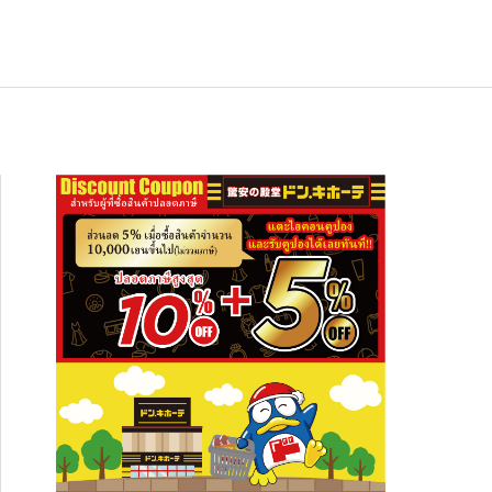
ช้อปปิ้ง
NEW
อาหารเกียวโต ซากุราอิ ปลาทูน่าต้มสไต
สัมผัสความงดงามระดับโลก ปักหมุดเที่ย
อาหารเกียวโต ซากุราอิ ปลาทูน่าต้มสไต
ล์อาริมะ (Hon Maguro Arima Ni)” — ข
 “ภูเขาฮาโกดาเตะ” พร้อมที่พักและจุดเช็
ล์อาริมะ (Hon Maguro Arima Ni)” — ข
งกินญี่ปุ่นรสละมุน เปิดปุ๊บกินได้ เหมาะทั้
กอินห้ามพลาด!
งกินญี่ปุ่นรสละมุน เปิดปุ๊บกินได้ เหมาะทั้
2026.01.28
2026.08.03
2026.01.28