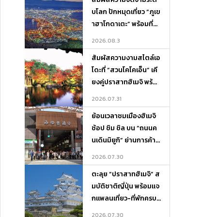
บโลก ปักหมุดเที่ยว “ภูเข
าฮาโกดาเตะ” พร้อมที่พั
กและจุดเช็กอินห้ามพลา
2026.08.3
ด!
สัมผัสความงามสไตล์เอ
โดะที่ “สวนโคโคเอ็น” เคี
ยงคู่ปราสาทฮิเมจิ พร้อ
มแจกแพลนเที่ยว-ที่พักค
2026.07.31
รบจบในที่เดียว
ย้อนเวลาชมเมืองฮิเมจิ
ช้อป ชิม ชิล บน “ถนนค
นเดินมิยูกิ” ย่านการค้าสุ
ดคลาสสิกแห่งเฮียวโงะ
2026.07.30
ตะลุย “ปราสาทฮิเมจิ” ส
มบัติชาติญี่ปุ่น พร้อมแจ
กแพลนเที่ยว-ที่พักครบจ
บในที่เดียว
2026.07.30