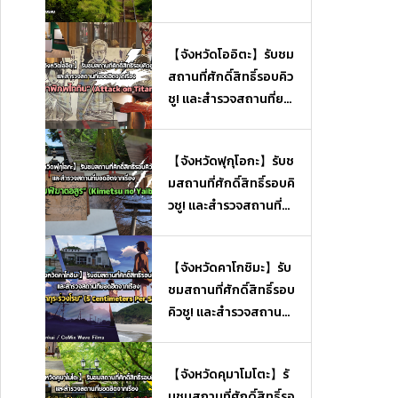
【จังหวัดโออิตะ】รับชม
สถานที่ศักดิ์สิทธิ์รอบคิว
ชู! และสำรวจสถานที่ยอ
ดฮิตจากเรื่อง “ผ่าพิภพไ
ททัน” (Attack on Tita
【จังหวัดฟุกุโอกะ】รับช
n)
มสถานที่ศักดิ์สิทธิ์รอบคิ
วชู! และสำรวจสถานที่ย
อดฮิตจากเรื่อง “ดาบพิ
ฆาตอสูร” (Kimetsu no
【จังหวัดคาโกชิมะ】รับ
Yaiba)
ชมสถานที่ศักดิ์สิทธิ์รอบ
คิวชู! และสำรวจสถานที่
ยอดฮิตจากเรื่อง “ยามซ
ากุระร่วงโรย” (5 Centi
【จังหวัดคุมาโมโตะ】รั
meters Per Second)
บชมสถานที่ศักดิ์สิทธิ์รอ