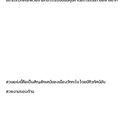
สวนแห่งนี้ถือเป็นสัญลักษณ์ของเมืองวักกะไน โดยมีทิวทัศน์อัน
สวยงามรอบด้าน