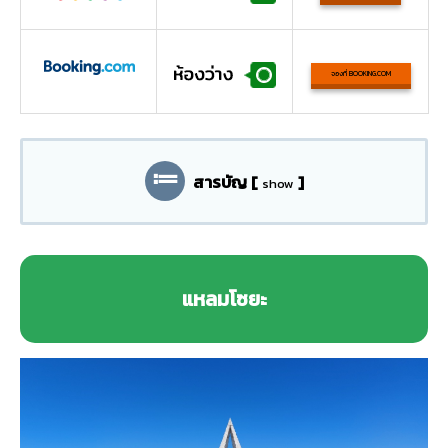
จองที่ BOOKING.COM
สารบัญ
[
]
show
แหลมโซยะ