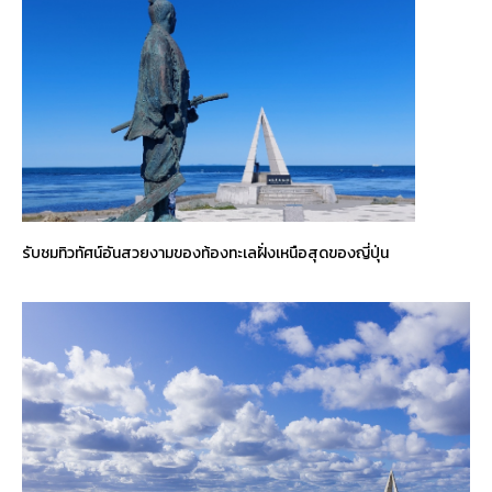
รับชมทิวทัศน์อันสวยงามของท้องทะเลฝั่งเหนือสุดของญี่ปุ่น