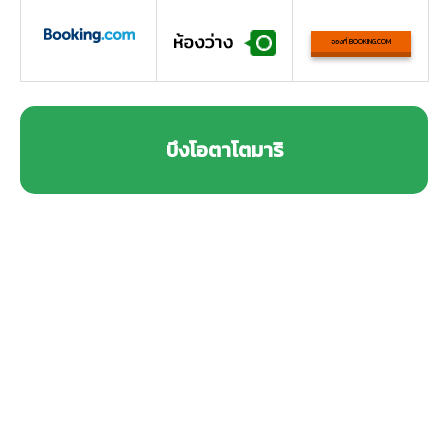
จองที่ BOOKING.COM
บึงโอตาโตมาริ