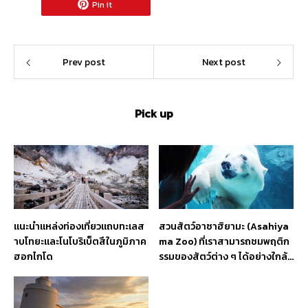
Pin it
Prev post
Next post
Pick up
แนะนำแหล่งท่องเที่ยวแถบทะเลส
สวนสัตว์อาซาฮิยามะ (Asahiya
าบโทยะและโนโบริเบ็ตสึในภูมิภาค
ma Zoo) ที่เราสามารถชมพฤติก
ฮอกไกโด
รรมของสัตว์ต่าง ๆ ได้อย่างใกล้ชิ
ด