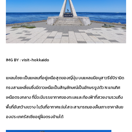
IMG BY :
visit-hokkaido
แหลมโซยะเป็นแหลมที่อยู่เหนือสุดของญี่ปุ่น บนแหลมมีอนุสาวรีย์ปิรามิด
ทรงสามเหลี่ยมซึ่งมีดาวเหนือเป็นสัญลักษณ์เป็นอักษรรูปตัว N แทนทิศ
เหนือตรงกลาง ที่นี่จะมีบรรยากาศของทะเลและท้องฟ้าที่สวยงามรวมถึง
พื้นที่อันกว้างขวาง ในวันที่อากาศแจ่มใสจะสามารถมองเห็นเกาะซาคาลินข
องประเทศรัสเซียอยู่ฝั่งตรงข้ามได้