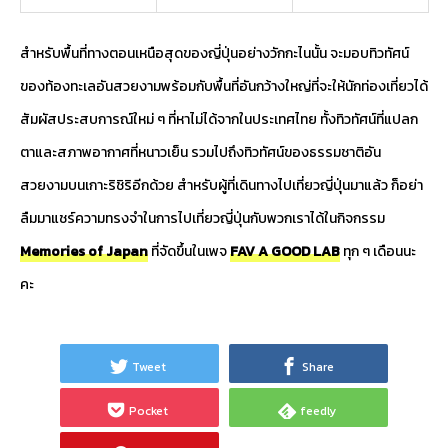
สำหรับพื้นที่ทางตอนเหนือสุดของญี่ปุ่นอย่างวักกะไนนั้น จะมอบทิวทัศน์
ของท้องทะเลอันสวยงามพร้อมกับพื้นที่อันกว้างใหญ่ที่จะให้นักท่องเที่ยวได้
สัมผัสประสบการณ์ใหม่ ๆ ที่หาไม่ได้จากในประเทศไทย ทั้งทิวทัศน์ที่แปลก
ตาและสภาพอากาศที่หนาวเย็น รวมไปถึงทิวทัศน์ของธรรมชาติอัน
สวยงามบนเกาะริชิริอีกด้วย สำหรับผู้ที่เดินทางไปเที่ยวญี่ปุ่นมาแล้ว ก็อย่า
ลืมมาแชร์ความทรงจำในการไปเที่ยวญี่ปุ่นกับพวกเราได้ในกิจกรรม
Memories of Japan
ที่จัดขึ้นในเพจ
FAV A GOOD LAB
ทุก ๆ เดือนนะ
คะ
Tweet
Share
Pocket
feedly