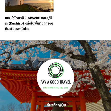
แนะนำโทคาจิ (Tokachi) และคุชิโ
ระ (Kushiro) หนึ่งในพื้นที่น่าท่องเ
ที่ยวในฮอกไกโด
เที่ยวทั่วญี่ปุ่น