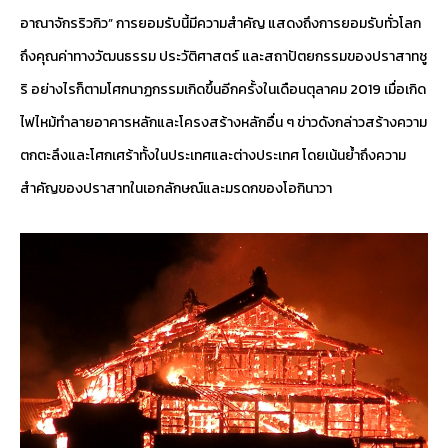
อาณาจักรริวกิว” การยอมรับนี้มีความสำคัญ แสดงถึงการยอมรับทั่วโลก
ถึงคุณค่าทางวัฒนธรรม ประวัติศาสตร์ และสถาปัตยกรรมของปราสาทชู
ริ อย่างไรก็ตามโศกนาฏกรรมเกิดขึ้นอีกครั้งในเดือนตุลาคม 2019 เมื่อเกิด
ไฟไหม้ทำลายอาคารหลักและโครงสร้างหลักอื่น ๆ ข่าวดังกล่าวสร้างความ
ตกตะลึงและโศกเศร้าทั้งในประเทศและต่างประเทศ โดยเน้นย้ำถึงความ
สำคัญของปราสาทในเอกลักษณ์และมรดกของโอกินาวา