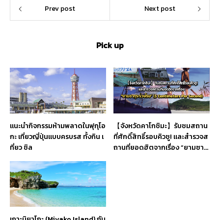
Prev post
Next post
Pick up
แนะนำกิจกรรมห้ามพลาดในฟุกุโอ
【จังหวัดคาโกชิมะ】รับชมสถาน
กะ เที่ยวญี่ปุ่นแบบครบรส ทั้งกิน เ
ที่ศักดิ์สิทธิ์รอบคิวชู! และสำรวจส
ที่ยว ชิล
ถานที่ยอดฮิตจากเรื่อง “ยามซากุ
ระร่วงโรย” (5 Centimeters Per
Second)
เกาะมิยาโกะ (Miyako Island) กับ