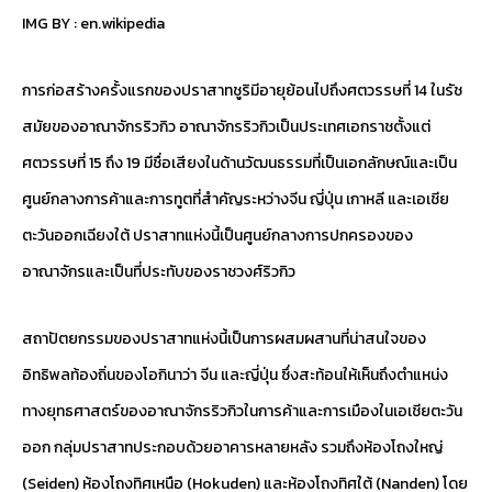
IMG BY :
en.wikipedia
การก่อสร้างครั้งแรกของปราสาทชูริมีอายุย้อนไปถึงศตวรรษที่ 14 ในรัช
สมัยของอาณาจักรริวกิว อาณาจักรริวกิวเป็นประเทศเอกราชตั้งแต่
ศตวรรษที่ 15 ถึง 19 มีชื่อเสียงในด้านวัฒนธรรมที่เป็นเอกลักษณ์และเป็น
ศูนย์กลางการค้าและการทูตที่สำคัญระหว่างจีน ญี่ปุ่น เกาหลี และเอเชีย
ตะวันออกเฉียงใต้ ปราสาทแห่งนี้เป็นศูนย์กลางการปกครองของ
อาณาจักรและเป็นที่ประทับของราชวงศ์ริวกิว
สถาปัตยกรรมของปราสาทแห่งนี้เป็นการผสมผสานที่น่าสนใจของ
อิทธิพลท้องถิ่นของโอกินาว่า จีน และญี่ปุ่น ซึ่งสะท้อนให้เห็นถึงตำแหน่ง
ทางยุทธศาสตร์ของอาณาจักรริวกิวในการค้าและการเมืองในเอเชียตะวัน
ออก กลุ่มปราสาทประกอบด้วยอาคารหลายหลัง รวมถึงห้องโถงใหญ่
(Seiden) ห้องโถงทิศเหนือ (Hokuden) และห้องโถงทิศใต้ (Nanden) โดย