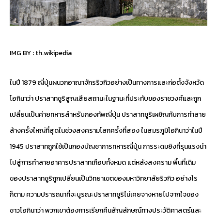
IMG BY :
th.wikipedia
ในปี 1879 ญี่ปุ่นผนวกอาณาจักรริวกิวอย่างเป็นทางการและก่อตั้งจังหวัด
โอกินาว่า ปราสาทชูริสูญเสียสถานะในฐานะที่ประทับของราชวงศ์และถูก
เปลี่ยนเป็นค่ายทหารสำหรับกองทัพญี่ปุ่น ปราสาทชูริเผชิญกับการทำลาย
ล้างครั้งใหญ่ที่สุดในช่วงสงครามโลกครั้งที่สอง ในสมรภูมิโอกินาว่าในปี
1945 ปราสาทถูกใช้เป็นกองบัญชาการทหารญี่ปุ่น การระดมยิงที่รุนแรงนำ
ไปสู่การทำลายอาคารปราสาทเกือบทั้งหมด แต่หลังสงคราม พื้นที่เดิม
ของปราสาทชูริถูกเปลี่ยนเป็นวิทยาเขตของมหาวิทยาลัยริวกิว อย่างไร
ก็ตาม ความปรารถนาที่จะบูรณะปราสาทชูริไม่เคยจางหายไปจากใจของ
ชาวโอกินาว่า พวกเขาต้องการเรียกคืนสัญลักษณ์ทางประวัติศาสตร์และ