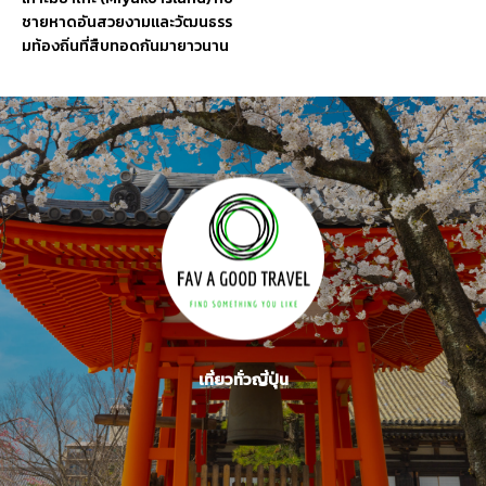
ชายหาดอันสวยงามและวัฒนธรร
มท้องถิ่นที่สืบทอดกันมายาวนาน
เที่ยวทั่วญี่ปุ่น