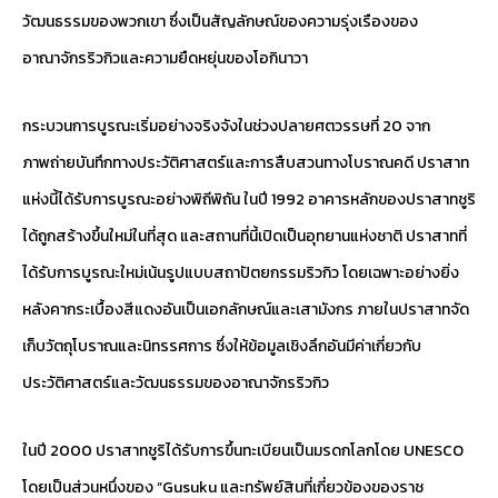
วัฒนธรรมของพวกเขา ซึ่งเป็นสัญลักษณ์ของความรุ่งเรืองของ
อาณาจักรริวกิวและความยืดหยุ่นของโอกินาวา
กระบวนการบูรณะเริ่มอย่างจริงจังในช่วงปลายศตวรรษที่ 20 จาก
ภาพถ่ายบันทึกทางประวัติศาสตร์และการสืบสวนทางโบราณคดี ปราสาท
แห่งนี้ได้รับการบูรณะอย่างพิถีพิถัน ในปี 1992 อาคารหลักของปราสาทชูริ
ได้ถูกสร้างขึ้นใหม่ในที่สุด และสถานที่นี้เปิดเป็นอุทยานแห่งชาติ ปราสาทที่
ได้รับการบูรณะใหม่เน้นรูปแบบสถาปัตยกรรมริวกิว โดยเฉพาะอย่างยิ่ง
หลังคากระเบื้องสีแดงอันเป็นเอกลักษณ์และเสามังกร ภายในปราสาทจัด
เก็บวัตถุโบราณและนิทรรศการ ซึ่งให้ข้อมูลเชิงลึกอันมีค่าเกี่ยวกับ
ประวัติศาสตร์และวัฒนธรรมของอาณาจักรริวกิว
ในปี 2000 ปราสาทชูริได้รับการขึ้นทะเบียนเป็นมรดกโลกโดย UNESCO
โดยเป็นส่วนหนึ่งของ “Gusuku และทรัพย์สินที่เกี่ยวข้องของราช