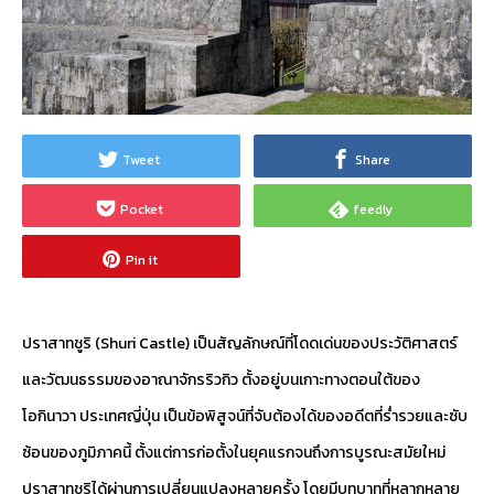
Tweet
Share
Pocket
feedly
Pin it
ปราสาทชูริ (Shuri Castle) เป็นสัญลักษณ์ที่โดดเด่นของประวัติศาสตร์
และวัฒนธรรมของอาณาจักรริวกิว ตั้งอยู่บนเกาะทางตอนใต้ของ
โอกินาวา ประเทศญี่ปุ่น เป็นข้อพิสูจน์ที่จับต้องได้ของอดีตที่ร่ำรวยและซับ
ซ้อนของภูมิภาคนี้ ตั้งแต่การก่อตั้งในยุคแรกจนถึงการบูรณะสมัยใหม่
ปราสาทชูริได้ผ่านการเปลี่ยนแปลงหลายครั้ง โดยมีบทบาทที่หลากหลาย